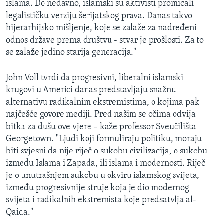
islama. Do nedavno, islamski su aktivisti promicali
legalističku verziju šerijatskog prava. Danas takvo
hijerarhijsko mišljenje, koje se zalaže za nadređeni
odnos države prema društvu - stvar je prošlosti. Za to
se zalaže jedino starija generacija."
John Voll tvrdi da progresivni, liberalni islamski
krugovi u Americi danas predstavljaju snažnu
alternativu radikalnim ekstremistima, o kojima pak
najčešće govore mediji. Pred našim se očima odvija
bitka za dušu ove vjere – kaže professor Sveučilišta
Georgetown. "Ljudi koji formuliraju politiku, moraju
biti svjesni da nije riječ o sukobu civilizacija, o sukobu
između Islama i Zapada, ili islama i modernosti. Riječ
je o unutrašnjem sukobu u okviru islamskog svijeta,
između progresivnije struje koja je dio modernog
svijeta i radikalnih ekstremista koje predsatvlja al-
Qaida."