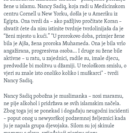
žene u islamu. Nancy Sadiq, koja radi u Medicinskom
centru Cornell u New Yorku, došla je u Ameriku iz
Egipta. Ona tvrdi da – ako pažljivo pročitate Koran –
shvatit ćete da nisu istinite tvrdnje tvrdolinijaša da je
“ženi mjesto u kući.” "U prorokovo doba, primjer žene
bila je Ajša, žena proroka Muhameda. Ona je bila vrlo
angažirana, progresivna osoba… I druge su žene bile
aktivne – u ratu, u zajednici, radile su, imale djecu,
predvodile bi molitvu u džamiji. U teološkom smislu, o
vjeri su znale isto onoliko koliko i muškarci" - tvrdi
Nancy Sadiq.
Nancy Sadiq pobožna je muslimanka – nosi maramu,
ne pije alkohol i pridržava se svih islamskim načela.
Zbog toga joj se ponekad i događaju neugodni incidenti
– poput onog u newyorškoj podzemnoj željeznici kada
ju je napala grupa djevojaka. Silom su joj skinule