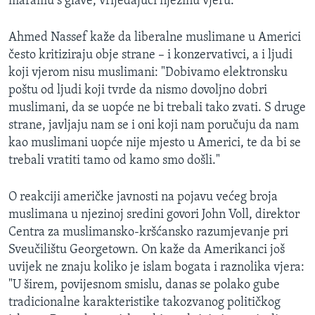
maramu s glave, vrijeđajući njezinu vjeru.
Ahmed Nassef kaže da liberalne muslimane u Americi
često kritiziraju obje strane – i konzervativci, a i ljudi
koji vjerom nisu muslimani: "Dobivamo elektronsku
poštu od ljudi koji tvrde da nismo dovoljno dobri
muslimani, da se uopće ne bi trebali tako zvati. S druge
strane, javljaju nam se i oni koji nam poručuju da nam
kao muslimani uopće nije mjesto u Americi, te da bi se
trebali vratiti tamo od kamo smo došli."
O reakciji američke javnosti na pojavu većeg broja
muslimana u njezinoj sredini govori John Voll, direktor
Centra za muslimansko-kršćansko razumjevanje pri
Sveučilištu Georgetown. On kaže da Amerikanci još
uvijek ne znaju koliko je islam bogata i raznolika vjera:
"U širem, povijesnom smislu, danas se polako gube
tradicionalne karakteristike takozvanog političkog