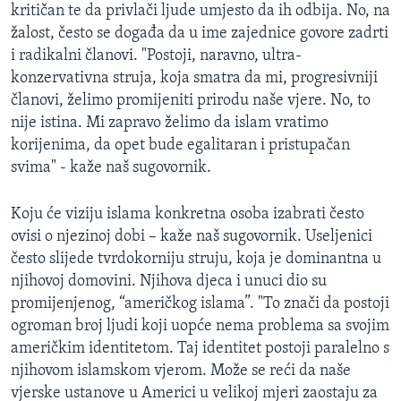
kritičan te da privlači ljude umjesto da ih odbija. No, na
žalost, često se događa da u ime zajednice govore zadrti
i radikalni članovi. "Postoji, naravno, ultra-
konzervativna struja, koja smatra da mi, progresivniji
članovi, želimo promijeniti prirodu naše vjere. No, to
nije istina. Mi zapravo želimo da islam vratimo
korijenima, da opet bude egalitaran i pristupačan
svima" - kaže naš sugovornik.
Koju će viziju islama konkretna osoba izabrati često
ovisi o njezinoj dobi – kaže naš sugovornik. Useljenici
često slijede tvrdokorniju struju, koja je dominantna u
njihovoj domovini. Njihova djeca i unuci dio su
promijenjenog, “američkog islama”. "To znači da postoji
ogroman broj ljudi koji uopće nema problema sa svojim
američkim identitetom. Taj identitet postoji paralelno s
njihovom islamskom vjerom. Može se reći da naše
vjerske ustanove u Americi u velikoj mjeri zaostaju za