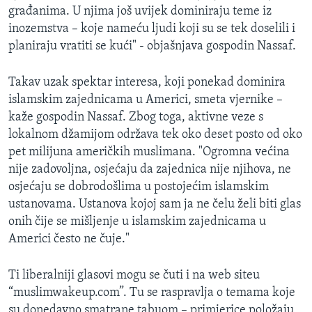
građanima. U njima još uvijek dominiraju teme iz
inozemstva – koje nameću ljudi koji su se tek doselili i
planiraju vratiti se kući" - objašnjava gospodin Nassaf.
Takav uzak spektar interesa, koji ponekad dominira
islamskim zajednicama u Americi, smeta vjernike –
kaže gospodin Nassaf. Zbog toga, aktivne veze s
lokalnom džamijom održava tek oko deset posto od oko
pet milijuna američkih muslimana. "Ogromna većina
nije zadovoljna, osjećaju da zajednica nije njihova, ne
osjećaju se dobrodošlima u postojećim islamskim
ustanovama. Ustanova kojoj sam ja ne čelu želi biti glas
onih čije se mišljenje u islamskim zajednicama u
Americi često ne čuje."
Ti liberalniji glasovi mogu se čuti i na web siteu
“muslimwakeup.com”. Tu se raspravlja o temama koje
su donedavno smatrane tabuom – primjerice položaju