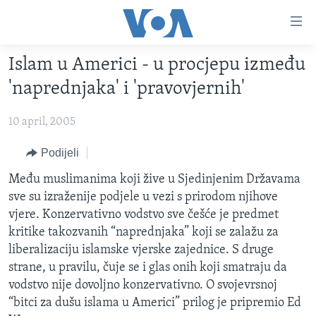
Linkovi
Pređi
na
Islam u Americi - u procjepu između
glavni
TV PROGRAM
sadržaj
'naprednjaka' i 'pravovjernih'
VIDEO
Pređi
na
10 april, 2005
FOTOGRAFIJE DANA
glavnu
VIJESTI
Podijeli
navigaciju
Idi
NAUKA I TEHNOLOGIJA
SJEDINJENE AMERIČKE DRŽAVE
Među muslimanima koji žive u Sjedinjenim Državama
na
sve su izraženije podjele u vezi s prirodom njihove
SPECIJALNI PROJEKTI
BOSNA I HERCEGOVINA
pretragu
vjere. Konzervativno vodstvo sve češće je predmet
KORUPCIJA
SVIJET
kritike takozvanih “naprednjaka” koji se zalažu za
liberalizaciju islamske vjerske zajednice. S druge
SLOBODA MEDIJA
strane, u pravilu, čuje se i glas onih koji smatraju da
ŽENSKA STRANA
vodstvo nije dovoljno konzervativno. O svojevrsnoj
“bitci za dušu islama u Americi” prilog je pripremio Ed
IZBJEGLIČKA STRANA