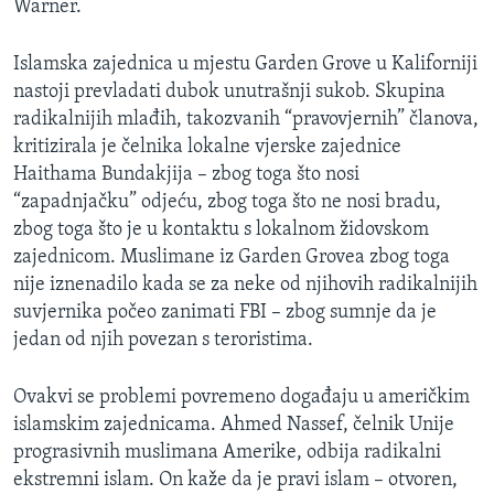
Warner.
MAGAZIN
O GLASU AMERIKE
Islamska zajednica u mjestu Garden Grove u Kaliforniji
nastoji prevladati dubok unutrašnji sukob. Skupina
Learning English
radikalnijih mlađih, takozvanih “pravovjernih” članova,
kritizirala je čelnika lokalne vjerske zajednice
Haithama Bundakjija – zbog toga što nosi
PRATITE NAS
“zapadnjačku” odjeću, zbog toga što ne nosi bradu,
zbog toga što je u kontaktu s lokalnom židovskom
zajednicom. Muslimane iz Garden Grovea zbog toga
Jezici
nije iznenadilo kada se za neke od njihovih radikalnijih
suvjernika počeo zanimati FBI – zbog sumnje da je
jedan od njih povezan s teroristima.
Ovakvi se problemi povremeno događaju u američkim
islamskim zajednicama. Ahmed Nassef, čelnik Unije
prograsivnih muslimana Amerike, odbija radikalni
ekstremni islam. On kaže da je pravi islam – otvoren,