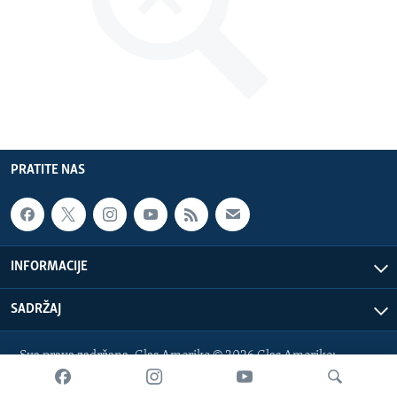
MAGAZIN
O GLASU AMERIKE
Learning English
PRATITE NAS
PRATITE NAS
Jezici
INFORMACIJE
SADRŽAJ
Sva prava zadržana. Glas Amerike © 2026 Glas Amerike:
bosnian-service@voanews.com