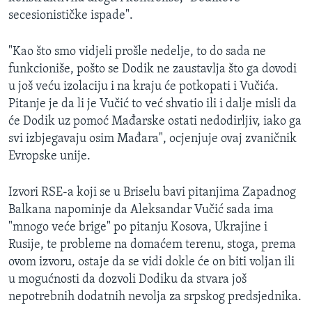
secesionističke ispade".
"Kao što smo vidjeli prošle nedelje, to do sada ne
funkcioniše, pošto se Dodik ne zaustavlja što ga dovodi
u još veću izolaciju i na kraju će potkopati i Vučića.
Pitanje je da li je Vučić to već shvatio ili i dalje misli da
će Dodik uz pomoć Mađarske ostati nedodirljiv, iako ga
svi izbjegavaju osim Mađara", ocjenjuje ovaj zvaničnik
Evropske unije.
Izvori RSE-a koji se u Briselu bavi pitanjima Zapadnog
Balkana napominje da Aleksandar Vučić sada ima
"mnogo veće brige" po pitanju Kosova, Ukrajine i
Rusije, te probleme na domaćem terenu, stoga, prema
ovom izvoru, ostaje da se vidi dokle će on biti voljan ili
u mogućnosti da dozvoli Dodiku da stvara još
nepotrebnih dodatnih nevolja za srpskog predsjednika.