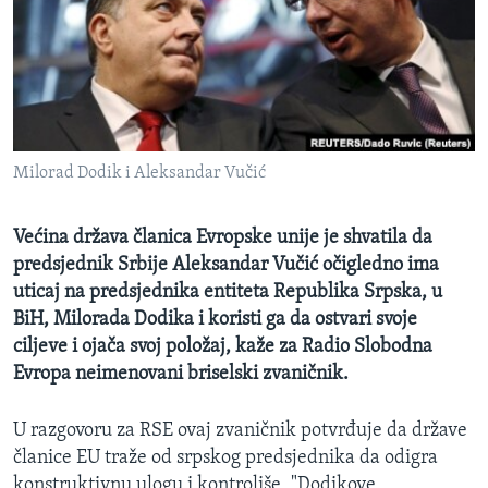
MAGAZIN
O GLASU AMERIKE
Learning English
Milorad Dodik i Aleksandar Vučić
PRATITE NAS
Većina država članica Evropske unije je shvatila da
predsjednik Srbije Aleksandar Vučić očigledno ima
Jezici
uticaj na predsjednika entiteta Republika Srpska, u
BiH, Milorada Dodika i koristi ga da ostvari svoje
ciljeve i ojača svoj položaj, kaže za Radio Slobodna
Evropa neimenovani briselski zvaničnik.
U razgovoru za RSE ovaj zvaničnik potvrđuje da države
članice EU traže od srpskog predsjednika da odigra
konstruktivnu ulogu i kontroliše, "Dodikove