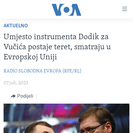
Linkovi
Pređi
na
AKTUELNO
glavni
TV PROGRAM
sadržaj
Umjesto instrumenta Dodik za
VIDEO
Pređi
Vučića postaje teret, smatraju u
na
FOTOGRAFIJE DANA
Evropskoj Uniji
glavnu
VIJESTI
navigaciju
RADIO SLOBODNA EVROPA (RFE/RL)
Idi
NAUKA I TEHNOLOGIJA
SJEDINJENE AMERIČKE DRŽAVE
na
07 juli, 2023
SPECIJALNI PROJEKTI
BOSNA I HERCEGOVINA
pretragu
KORUPCIJA
Podijeli
SVIJET
SLOBODA MEDIJA
ŽENSKA STRANA
IZBJEGLIČKA STRANA