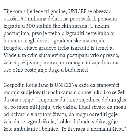
Tijekom slijedece tri godine, UNICEF se obvezao
utrošiti 90 milijuna dolara na popravak ili ponovnu
izgradnju 500 stalnih školskih zgrada. U nekim
podrucjima, prvo je trebalo izgraditi ceste kako bi
kamioni mogli dovesti gradevinske materijale.
Drugdje, citave gradove treba izgraditi iz temelja.
Vlade u takvim slucajevima postupaju vrlo oprezno,
želeci pažljivim planiranjem omoguciti zajednicama
uspješno postojanje dugo u buducnost.
Gospodin Rotigliano iz UNICEF-a kaže da stanovnici
moraju sudjelovati u odlukama o obnovi ukoliko se želi
da ona uspije: "Cinjenica da same zajednice dobiju glas
je, po mom mišljenju, vrlo važna. Ljudi shvate da mogu
odlucivati o vlastitom životu, da mogu odrediti gdje
žele da se izgradi škola, koliko da bude velika, gdje
žele ambulante i bolnice. To ih vraca u normalni život."