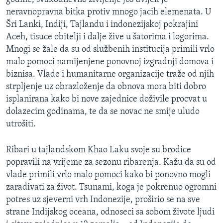
MAGAZIN
neravnopravna bitka protiv mnogo jacih elemenata. U
Šri Lanki, Indiji, Tajlandu i indonezijskoj pokrajini
O GLASU AMERIKE
Aceh, tisuce obitelji i dalje žive u šatorima i logorima.
Mnogi se žale da su od službenih institucija primili vrlo
Learning English
malo pomoci namijenjene ponovnoj izgradnji domova i
biznisa. Vlade i humanitarne organizacije traže od njih
PRATITE NAS
strpljenje uz obrazloženje da obnova mora biti dobro
isplanirana kako bi nove zajednice doživile procvat u
dolazecim godinama, te da se novac ne smije uludo
utrošiti.
Jezici
Ribari u tajlandskom Khao Laku svoje su brodice
popravili na vrijeme za sezonu ribarenja. Kažu da su od
vlade primili vrlo malo pomoci kako bi ponovno mogli
zaradivati za život. Tsunami, koga je pokrenuo ogromni
potres uz sjeverni vrh Indonezije, proširio se na sve
strane Indijskog oceana, odnoseci sa sobom živote ljudi