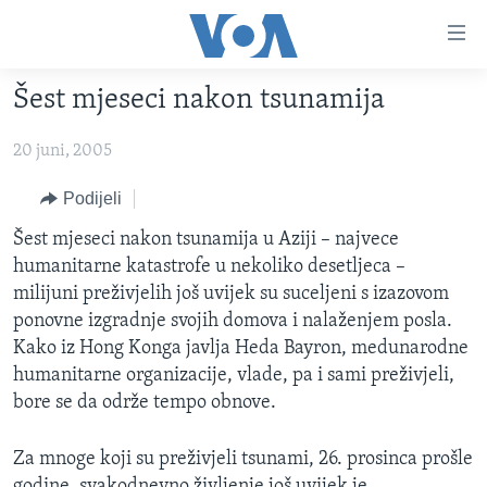
Linkovi
Pređi
na
Šest mjeseci nakon tsunamija
glavni
TV PROGRAM
sadržaj
20 juni, 2005
VIDEO
Pređi
na
FOTOGRAFIJE DANA
Podijeli
glavnu
VIJESTI
Šest mjeseci nakon tsunamija u Aziji – najvece
navigaciju
humanitarne katastrofe u nekoliko desetljeca –
Idi
NAUKA I TEHNOLOGIJA
SJEDINJENE AMERIČKE DRŽAVE
milijuni preživjelih još uvijek su suceljeni s izazovom
na
SPECIJALNI PROJEKTI
BOSNA I HERCEGOVINA
ponovne izgradnje svojih domova i nalaženjem posla.
pretragu
Kako iz Hong Konga javlja Heda Bayron, medunarodne
KORUPCIJA
SVIJET
humanitarne organizacije, vlade, pa i sami preživjeli,
SLOBODA MEDIJA
bore se da održe tempo obnove.
ŽENSKA STRANA
Za mnoge koji su preživjeli tsunami, 26. prosinca prošle
IZBJEGLIČKA STRANA
godine, svakodnevno življenje još uvijek je