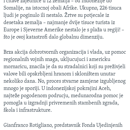
i citave zajednice u 12 zemalja – od Indonezije do
Somalije, na istocnoj obali Afrike. Ukupno, 226 tisuca
ljudi je poginulo ili nestalo. Žrtve su potjecale iz
desetaka zemalja – najmanje dvije tisuce turista iz
Europe i Sjeverne Amerike nestalo je s plaža u regiji! –
što je ovoj katastrofi dalo globalnu dimenziju.
Brza akcija dobrotvornih organizacija i vlada, uz pomoc
regionalnih vojnih snaga, ukljucujuci i americku
mornaricu, znacila je da su stradalnici koji su preživjeli
valove bili opskrbljeni hranom i skloništem unutar
nekoliko dana. No, proces stvarne zamjene izgubljenog
mnogo je sporiji. U indonezijskoj pokrajini Aceh,
najteže pogodenom podrucju, medunarodna pomoc je
pomogla u izgradnji privremenih stambenih zgrada,
škola i infrastrukture.
Gianfranco Rotigliano, predstavnik Fonda Ujedinjenih