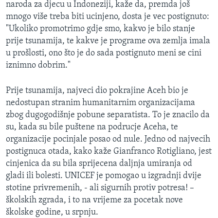
naroda za djecu u Indoneziji, kaže da, premda još
mnogo više treba biti ucinjeno, dosta je vec postignuto:
"Ukoliko promotrimo gdje smo, kakvo je bilo stanje
prije tsunamija, te kakve je programe ova zemlja imala
u prošlosti, ono što je do sada postignuto meni se cini
iznimno dobrim."
Prije tsunamija, najveci dio pokrajine Aceh bio je
nedostupan stranim humanitarnim organizacijama
zbog dugogodišnje pobune separatista. To je znacilo da
su, kada su bile puštene na podrucje Aceha, te
organizacije pocinjale posao od nule. Jedno od najvecih
postignuca otada, kako kaže Gianfranco Rotigliano, jest
cinjenica da su bila sprijecena daljnja umiranja od
gladi ili bolesti. UNICEF je pomogao u izgradnji dvije
stotine privremenih, - ali sigurnih protiv potresa! –
školskih zgrada, i to na vrijeme za pocetak nove
školske godine, u srpnju.