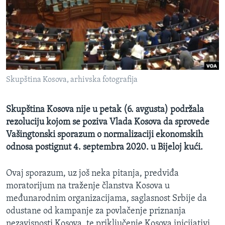
MAGAZIN
O GLASU AMERIKE
Learning English
Skupština Kosova, arhivska fotografija
PRATITE NAS
Skupština Kosova nije u petak (6. avgusta) podržala
rezoluciju kojom se poziva Vlada Kosova da sprovede
Jezici
Vašingtonski sporazum o normalizaciji ekonomskih
odnosa postignut 4. septembra 2020. u Bijeloj kući.
Ovaj sporazum, uz još neka pitanja, predviđa
moratorijum na traženje članstva Kosova u
međunarodnim organizacijama, saglasnost Srbije da
odustane od kampanje za povlačenje priznanja
nezavisnosti Kosova, te priključenje Kosova inicijativi