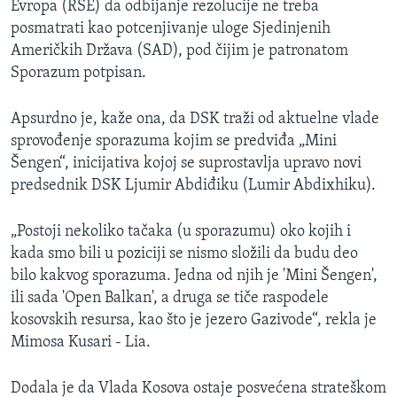
Evropa (RSE) da odbijanje rezolucije ne treba
posmatrati kao potcenjivanje uloge Sjedinjenih
Američkih Država (SAD), pod čijim je patronatom
Sporazum potpisan.
Apsurdno je, kaže ona, da DSK traži od aktuelne vlade
sprovođenje sporazuma kojim se predviđa „Mini
Šengen“, inicijativa kojoj se suprostavlja upravo novi
predsednik DSK Ljumir Abdiđiku (Lumir Abdixhiku).
„Postoji nekoliko tačaka (u sporazumu) oko kojih i
kada smo bili u poziciji se nismo složili da budu deo
bilo kakvog sporazuma. Jedna od njih je 'Mini Šengen',
ili sada 'Open Balkan', a druga se tiče raspodele
kosovskih resursa, kao što je jezero Gazivode“, rekla je
Mimosa Kusari - Lia.
Dodala je da Vlada Kosova ostaje posvećena strateškom