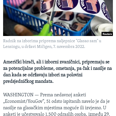
MAGAZIN
O GLASU AMERIKE
Learning English
Radnik na izborima priprema naljepnice "Glasao sam" u
PRATITE NAS
Lensingu, u državi Mičigen, 7. novembra 2022.
Američki birači, ali i izborni zvaničnici, pripremaju se
Jezici
za potencijalne probleme, ometanja, pa čak i nasilje na
dan kada se održavaju izbori na polovini
predsjedničkog mandata.
WASHINGTON —
Prema nedavnoj anketi
„Economist/YouGov“, 51 odsto ispitanih navelo je da je
nasilje na glasačkim mjestima moguće ili izvjesno. U
anketi je učestvovalo 1.500 odraslih osoba, između 29.