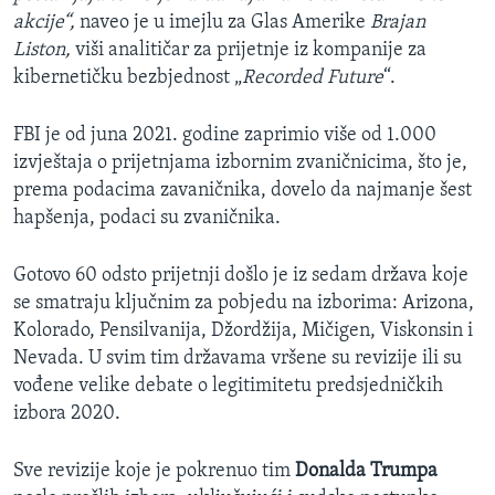
akcije“,
naveo je u imejlu za Glas Amerike
Brajan
Liston,
viši analitičar za prijetnje iz kompanije za
kibernetičku bezbjednost „
Recorded Future
“.
FBI je od juna 2021. godine zaprimio više od 1.000
izvještaja o prijetnjama izbornim zvaničnicima, što je,
prema podacima zavaničnika, dovelo da najmanje šest
hapšenja, podaci su zvaničnika.
Gotovo 60 odsto prijetnji došlo je iz sedam država koje
se smatraju ključnim za pobjedu na izborima: Arizona,
Kolorado, Pensilvanija, Džordžija, Mičigen, Viskonsin i
Nevada. U svim tim državama vršene su revizije ili su
vođene velike debate o legitimitetu predsjedničkih
izbora 2020.
Sve revizije koje je pokrenuo tim
Donalda Trumpa