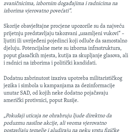
zvaničnicima, izbornim događajima i radnicima na
izborima vjerovatno povećati“.
Skorije obavještajne procjene upozorile su da najveću
prijetnju predstavljaju takozvani „usamljeni vukovi“ –
ljutiti ili uvrijeđeni pojedinci koji odluče da samostalno
djeluju. Potencijalne mete su izborna infrastruktura,
poput glasačkih mjesta, kutija za skupljanje glasova, ali
i radnici na izborima i politički kandidati.
Dodatnu zabrinutost izaziva upotreba militarističkog
jezika i simbola u kampanjama za dezinformacije
unutar SAD, od kojih neke dodatno pojačavaju
američki protivnici, poput Rusije.
„Pokušaji uticaja ne ohrabruju ljude direktno da
poduzmu nasilne akcije, ali veoma vjerovatno
postavljaju temelje i aludiraju na neku vrstu fizičke