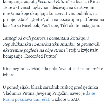
kompanija poput „
Recorded Future
“ su Rusija i Kina.
Te se aktivnosti uglavnom dešavaju na društvenim
mrežama koje okupljaju konzervativnu publiku, na
primjer „Gab“ i „Gettr“, ali i na poznatijim platformama
kao što su Facebook, YouTube, TikTok, te Instagram.
„Mnogi od ovih postova i komentara kritikuju i
Republikansku i Demokratsku stranku, te promovišu
ekstremne poglede na obje strane“,
stoji u izvještaju
kompanije „Recorded Future“.
Kina negira izvještaje da pokušava uticati na američke
izbore.
U ponedjeljak, blizak saradnik ruskog predsjednika
Vladimira Putina, Jevgenij Prigožin, naveo je
da se
Rusija pokušava umiješati
u izbore u SAD.