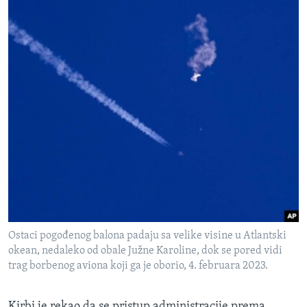
Ostaci pogođenog balona padaju sa velike visine u Atlantski
okean, nedaleko od obale Južne Karoline, dok se pored vidi
trag borbenog aviona koji ga je oborio, 4. februara 2023.
Kirbi je rekao da se pristup administracije prema