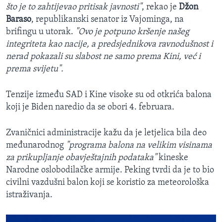
što je to zahtijevao pritisak javnosti"
, rekao je
Džon
Baraso
, republikanski senator iz Vajominga, na
brifingu u utorak.
"Ovo je potpuno kršenje našeg
integriteta kao nacije, a predsjednikova ravnodušnost i
nerad pokazali su slabost ne samo prema Kini, već i
prema svijetu".
Tenzije između SAD i Kine visoke su od otkrića balona
koji je Biden naredio da se obori 4. februara.
Zvaničnici administracije kažu da je letjelica bila deo
međunarodnog
"programa balona na velikim visinama
za prikupljanje obavještajnih podataka"
kineske
Narodne oslobodilačke armije. Peking tvrdi da je to bio
civilni vazdušni balon koji se koristio za meteorološka
istraživanja.