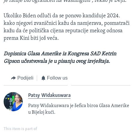
je ranije bio ograničen na Washington",
rekao je Dejli.
Ukoliko Biden odluči da se ponovo kandiduje 2024.
kako njegovi zvaničnici kažu da namjerava, posmatrači
kažu da će politička cijena reputacije mekog odnosa
prema Kini biti još veća.
Dopisnica Glasa Amerike iz Kongresa SAD Ketrin
Gipson učestvovala je u pisanju ovog izvještaja.
Podijeli
Follow us
Patsy Widakuswara
Patsy Widakuswara je šefica biroa Glasa Amerike
u Bijeloj kući.
This item is part of