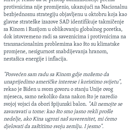
protivnicima nije promijenio, ukazujući na Nacionalnu
bezbjednosnu strategiju objavljenu u oktobru koja kao
glavne strateške izazove SAD identifikuje takmičenje
sa Kinom i Rusijom u oblikovanju globalnog poretka,
dok istovremeno radi sa saveznicima i protivnicima na
transnacionalnim problemima kao što su klimatske
promjene, nesigurnost snabdijevanja hranom,
nestašica energije i inflacija.
"Posvećen sam radu sa Kinom gdje možemo da
unaprijedimo američke interese i koristimo svijetu"
,
rekao je Biden u svom govoru o stanju Unije ovog
mjeseca, samo nekoliko dana nakon što je naredio
svojoj vojsci da obori špijunski balon.
"Ali nemojte se
zavaravati u tome: kao što smo jasno rekli prošle
nedelje, ako Kina ugrozi naš suverenitet, mi ćemo
djelovati da zaštitimo svoju zemlju. I jesmo".