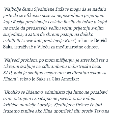
"Najbolje čemu Sjedinjene Države mogu da se nadaju
jeste da se efikasno nose sa neposrednom prijetnjom
koju Rusija predstavlja i oslabe Rusiju do tačke u kojoj
ne može da predstavlja veliku vojnu prijetnju svojim
susjedima, a zatim da skrenu pažnju na daleko
ozbiljniji izazov koji predstavlja Kina",
rekao je
Dejvid
Saks
, istraživač u Vijeću za međunarodne odnose.
"Najveći problem, po mom mišljenju, je stres koji rat u
Ukrajini svaljuje na odbrambenu industrijsku bazu
SAD, koja je ozbiljno nespremna za direktan sukob sa
Kinom"
, rekao je Saks za Glas Amerike:
"Ukoliko se Bidenova administracija hitno ne pozabavi
ovim pitanjem i značajno ne poveća proizvodnju
kritične municije i oružja, Sjedinjene Države će biti
izuzetno ranjive ako Kina upotrijebi silu protiv Tajvana