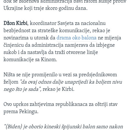
dok se Bidenova administracija bavi ratom Rusije protiv
Ukrajine koji traje skoro godinu dana.
Džon Kirbi
, koordinator Savjeta za nacionalnu
bezbjednost za strateške komunikacije, rekao je
novinarima u utorak da
drama oko balona
ne mijenja
činjenicu da administracija namjerava da izbjegne
sukob i da nastavlja da traži otvorene linije
komunikacije sa Kinom.
Ništa se nije promijenilo u vezi sa predsjednikovom
željom
"da ovaj odnos dalje unaprijedi ka boljem nivu
nego što je sada",
rekao je Kirbi.
Ovo uprkos zahtjevima republikanaca za oštriji stav
prema Pekingu.
"(Biden) je oborio kineski špijunski balon samo nakon