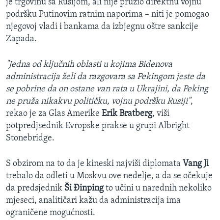
je trgovinu sa Rusijom, ali nije pružio direktnu vojnu
podršku Putinovim ratnim naporima – niti je pomogao
njegovoj vladi i bankama da izbjegnu oštre sankcije
Zapada.
"Jedna od ključnih oblasti u kojima Bidenova
administracija želi da razgovara sa Pekingom jeste da
se pobrine da on ostane van rata u Ukrajini, da Peking
ne pruža nikakvu političku, vojnu podršku Rusiji"
,
rekao je za Glas Amerike
Erik Bratberg
, viši
potpredjsednik Evropske prakse u grupi Albright
Stonebridge.
S obzirom na to da je kineski najviši diplomata
Vang Ji
trebalo da odleti u Moskvu ove nedelje, a da se očekuje
da predsjednik
Ši Đinping
to učini u narednih nekoliko
mjeseci, analitičari kažu da administracija ima
ograničene mogućnosti.