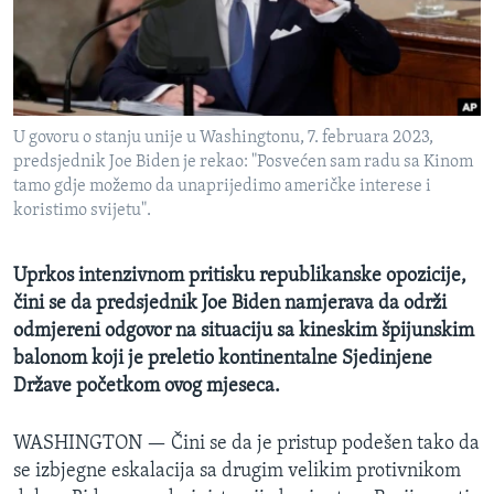
MAGAZIN
O GLASU AMERIKE
Learning English
U govoru o stanju unije u Washingtonu, 7. februara 2023,
predsjednik Joe Biden je rekao: "Posvećen sam radu sa Kinom
PRATITE NAS
tamo gdje možemo da unaprijedimo američke interese i
koristimo svijetu".
Uprkos intenzivnom pritisku republikanske opozicije,
Jezici
čini se da predsjednik Joe Biden namjerava da održi
odmjereni odgovor na situaciju sa kineskim špijunskim
balonom koji je preletio kontinentalne Sjedinjene
Države početkom ovog mjeseca.
WASHINGTON —
Čini se da je pristup podešen tako da
se izbjegne eskalacija sa drugim velikim protivnikom