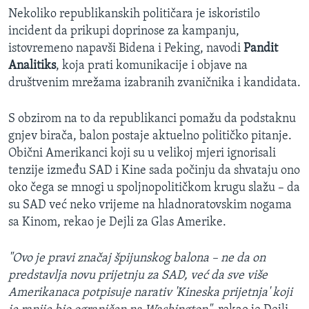
Nekoliko republikanskih političara je iskoristilo
incident da prikupi doprinose za kampanju,
istovremeno napavši Bidena i Peking, navodi
Pandit
Analitiks
, koja prati komunikacije i objave na
društvenim mrežama izabranih zvaničnika i kandidata.
S obzirom na to da republikanci pomažu da podstaknu
gnjev birača, balon postaje aktuelno političko pitanje.
Obični Amerikanci koji su u velikoj mjeri ignorisali
tenzije između SAD i Kine sada počinju da shvataju ono
oko čega se mnogi u spoljnopolitičkom krugu slažu – da
su SAD već neko vrijeme na hladnoratovskim nogama
sa Kinom, rekao je Dejli za Glas Amerike.
"Ovo je pravi značaj špijunskog balona – ne da on
predstavlja novu prijetnju za SAD, već da sve više
Amerikanaca potpisuje narativ 'Kineska prijetnja' koji