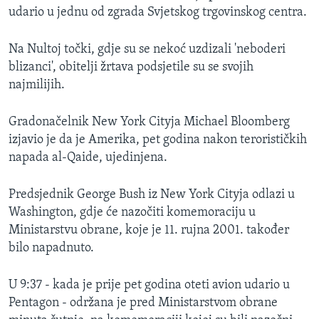
udario u jednu od zgrada Svjetskog trgovinskog centra.
MAGAZIN
O GLASU AMERIKE
Na Nultoj točki, gdje su se nekoć uzdizali 'neboderi
blizanci', obitelji žrtava podsjetile su se svojih
Learning English
najmilijih.
PRATITE NAS
Gradonačelnik New York Cityja Michael Bloomberg
izjavio je da je Amerika, pet godina nakon terorističkih
napada al-Qaide, ujedinjena.
Jezici
Predsjednik George Bush iz New York Cityja odlazi u
Washington, gdje će nazočiti komemoraciju u
Ministarstvu obrane, koje je 11. rujna 2001. također
bilo napadnuto.
U 9:37 - kada je prije pet godina oteti avion udario u
Pentagon - održana je pred Ministarstvom obrane