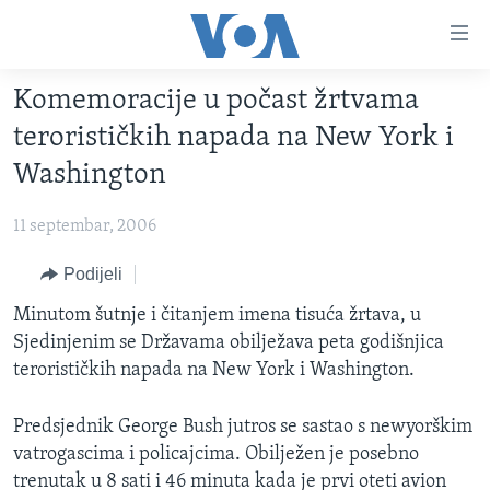
Linkovi
Pređi
na
Komemoracije u počast žrtvama
glavni
TV PROGRAM
sadržaj
terorističkih napada na New York i
VIDEO
Pređi
Washington
na
FOTOGRAFIJE DANA
glavnu
11 septembar, 2006
VIJESTI
navigaciju
Idi
NAUKA I TEHNOLOGIJA
Podijeli
SJEDINJENE AMERIČKE DRŽAVE
na
SPECIJALNI PROJEKTI
Minutom šutnje i čitanjem imena tisuća žrtava, u
BOSNA I HERCEGOVINA
pretragu
Sjedinjenim se Državama obilježava peta godišnjica
KORUPCIJA
SVIJET
terorističkih napada na New York i Washington.
SLOBODA MEDIJA
Predsjednik George Bush jutros se sastao s newyorškim
ŽENSKA STRANA
vatrogascima i policajcima. Obilježen je posebno
IZBJEGLIČKA STRANA
trenutak u 8 sati i 46 minuta kada je prvi oteti avion