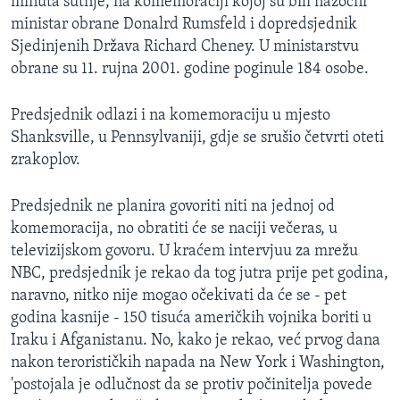
minuta šutnje, na komemoraciji kojoj su bili nazočni
ministar obrane Donalrd Rumsfeld i dopredsjednik
Sjedinjenih Država Richard Cheney. U ministarstvu
obrane su 11. rujna 2001. godine poginule 184 osobe.
Predsjednik odlazi i na komemoraciju u mjesto
Shanksville, u Pennsylvaniji, gdje se srušio četvrti oteti
zrakoplov.
Predsjednik ne planira govoriti niti na jednoj od
komemoracija, no obratiti će se naciji večeras, u
televizijskom govoru. U kraćem intervjuu za mrežu
NBC, predsjednik je rekao da tog jutra prije pet godina,
naravno, nitko nije mogao očekivati da će se - pet
godina kasnije - 150 tisuća američkih vojnika boriti u
Iraku i Afganistanu. No, kako je rekao, već prvog dana
nakon terorističkih napada na New York i Washington,
'postojala je odlučnost da se protiv počinitelja povede