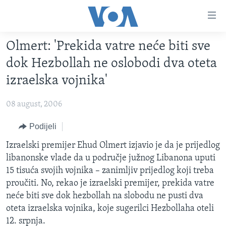
Linkovi
Pređi
na
Olmert: 'Prekida vatre neće biti sve
glavni
TV PROGRAM
sadržaj
dok Hezbollah ne oslobodi dva oteta
VIDEO
Pređi
izraelska vojnika'
na
FOTOGRAFIJE DANA
glavnu
08 august, 2006
VIJESTI
navigaciju
Idi
NAUKA I TEHNOLOGIJA
Podijeli
SJEDINJENE AMERIČKE DRŽAVE
na
SPECIJALNI PROJEKTI
Izraelski premijer Ehud Olmert izjavio je da je prijedlog
BOSNA I HERCEGOVINA
pretragu
libanonske vlade da u područje južnog Libanona uputi
KORUPCIJA
SVIJET
15 tisuća svojih vojnika – zanimljiv prijedlog koji treba
SLOBODA MEDIJA
proučiti. No, rekao je izraelski premijer, prekida vatre
neće biti sve dok hezbollah na slobodu ne pusti dva
ŽENSKA STRANA
oteta izraelska vojnika, koje sugerilci Hezbollaha oteli
IZBJEGLIČKA STRANA
12. srpnja.