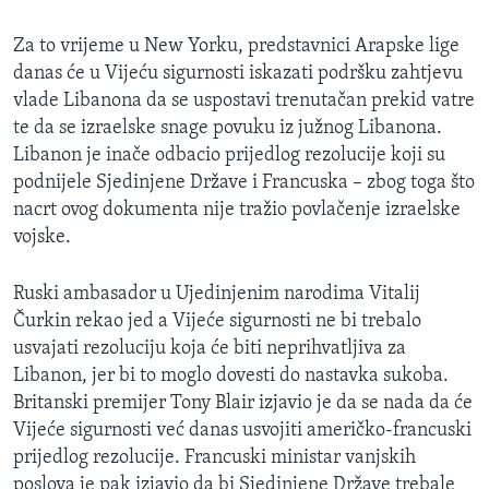
MAGAZIN
Za to vrijeme u New Yorku, predstavnici Arapske lige
O GLASU AMERIKE
danas će u Vijeću sigurnosti iskazati podršku zahtjevu
vlade Libanona da se uspostavi trenutačan prekid vatre
Learning English
te da se izraelske snage povuku iz južnog Libanona.
Libanon je inače odbacio prijedlog rezolucije koji su
PRATITE NAS
podnijele Sjedinjene Države i Francuska – zbog toga što
nacrt ovog dokumenta nije tražio povlačenje izraelske
vojske.
Jezici
Ruski ambasador u Ujedinjenim narodima Vitalij
Čurkin rekao jed a Vijeće sigurnosti ne bi trebalo
usvajati rezoluciju koja će biti neprihvatljiva za
Libanon, jer bi to moglo dovesti do nastavka sukoba.
Britanski premijer Tony Blair izjavio je da se nada da će
Vijeće sigurnosti već danas usvojiti američko-francuski
prijedlog rezolucije. Francuski ministar vanjskih
poslova je pak izjavio da bi Sjedinjene Države trebale