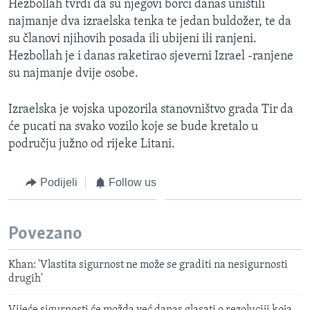
Hezbollah tvrdi da su njegovi borci danas uništili
najmanje dva izraelska tenka te jedan buldožer, te da
su članovi njihovih posada ili ubijeni ili ranjeni.
Hezbollah je i danas raketirao sjeverni Izrael -ranjene
su najmanje dvije osobe.
Izraelska je vojska upozorila stanovništvo grada Tir da
će pucati na svako vozilo koje se bude kretalo u
području južno od rijeke Litani.
Podijeli
Follow us
Povezano
Khan: 'Vlastita sigurnost ne može se graditi na nesigurnosti
drugih'
Vijeće sigurnosti će možda već danas glasati o rezoluciji koja