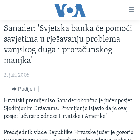
Linkovi
Pređi
na
Sanader: 'Svjetska banka će pomoći
glavni
TV PROGRAM
sadržaj
savjetima u rješavanju problema
VIDEO
Pređi
vanjskog duga i proračunskog
na
FOTOGRAFIJE DANA
manjka'
glavnu
VIJESTI
navigaciju
21 juli, 2005
Idi
NAUKA I TEHNOLOGIJA
SJEDINJENE AMERIČKE DRŽAVE
na
Podijeli
SPECIJALNI PROJEKTI
BOSNA I HERCEGOVINA
pretragu
Hrvatski premijer Ivo Sanader okončao je jučer posjet
KORUPCIJA
SVIJET
Sjedinjenim Državama. Premijer je izjavio da je ovaj
SLOBODA MEDIJA
posjet 'učvrstio odnose Hrvatske i Amerike'.
ŽENSKA STRANA
Predsjednik vlade Republike Hrvatske jučer je govorio
IZBJEGLIČKA STRANA