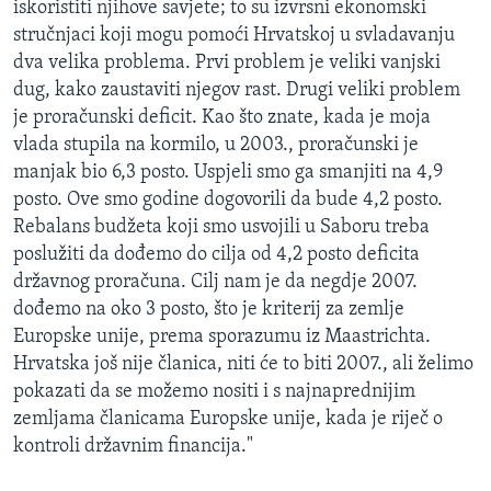
iskoristiti njihove savjete; to su izvrsni ekonomski
stručnjaci koji mogu pomoći Hrvatskoj u svladavanju
dva velika problema. Prvi problem je veliki vanjski
dug, kako zaustaviti njegov rast. Drugi veliki problem
je proračunski deficit. Kao što znate, kada je moja
vlada stupila na kormilo, u 2003., proračunski je
manjak bio 6,3 posto. Uspjeli smo ga smanjiti na 4,9
posto. Ove smo godine dogovorili da bude 4,2 posto.
Rebalans budžeta koji smo usvojili u Saboru treba
poslužiti da dođemo do cilja od 4,2 posto deficita
državnog proračuna. Cilj nam je da negdje 2007.
dođemo na oko 3 posto, što je kriterij za zemlje
Europske unije, prema sporazumu iz Maastrichta.
Hrvatska još nije članica, niti će to biti 2007., ali želimo
pokazati da se možemo nositi i s najnaprednijim
zemljama članicama Europske unije, kada je riječ o
kontroli državnim financija."