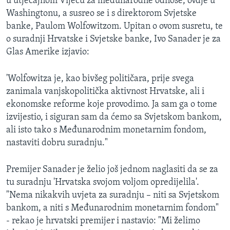
u utjecajnom Vijeću za međunarodne odnose, ovdje u
MAGAZIN
Washingtonu, a susreo se i s direktorom Svjetske
banke, Paulom Wolfowitzom. Upitan o ovom susretu, te
O GLASU AMERIKE
o suradnji Hrvatske i Svjetske banke, Ivo Sanader je za
Glas Amerike izjavio:
Learning English
'Wolfowitza je, kao bivšeg političara, prije svega
PRATITE NAS
zanimala vanjskopolitička aktivnost Hrvatske, ali i
ekonomske reforme koje provodimo. Ja sam ga o tome
izvijestio, i siguran sam da ćemo sa Svjetskom bankom,
ali isto tako s Međunarodnim monetarnim fondom,
Jezici
nastaviti dobru suradnju."
Premijer Sanader je želio još jednom naglasiti da se za
tu suradnju 'Hrvatska svojom voljom opredijelila'.
"Nema nikakvih uvjeta za suradnju – niti sa Svjetskom
bankom, a niti s Međunarodnim monetarnim fondom"
- rekao je hrvatski premijer i nastavio: "Mi želimo