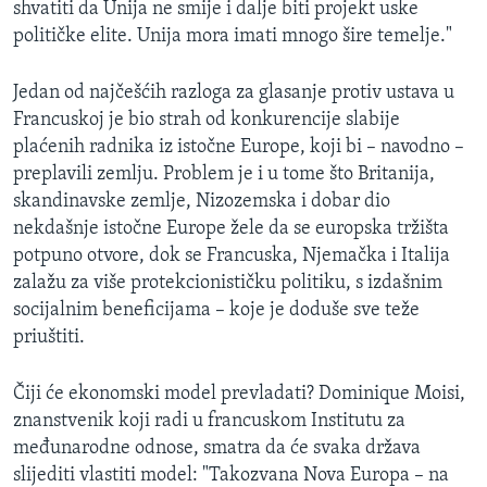
shvatiti da Unija ne smije i dalje biti projekt uske
političke elite. Unija mora imati mnogo šire temelje."
Jedan od najčešćih razloga za glasanje protiv ustava u
Francuskoj je bio strah od konkurencije slabije
plaćenih radnika iz istočne Europe, koji bi – navodno –
preplavili zemlju. Problem je i u tome što Britanija,
skandinavske zemlje, Nizozemska i dobar dio
nekdašnje istočne Europe žele da se europska tržišta
potpuno otvore, dok se Francuska, Njemačka i Italija
zalažu za više protekcionističku politiku, s izdašnim
socijalnim beneficijama – koje je doduše sve teže
priuštiti.
Čiji će ekonomski model prevladati? Dominique Moisi,
znanstvenik koji radi u francuskom Institutu za
međunarodne odnose, smatra da će svaka država
slijediti vlastiti model: "Takozvana Nova Europa – na