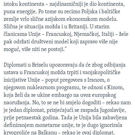
istoku kontinenta – najdinamičniji je dio kontinenta,
puna energije. Po tome su recimo Poljska i baltičke
zemlje vrlo slične azijskom ekonomskom modelu.
Slična je situacija možda i u Britaniji. U starim
članicama Unije – Francuskoj, Njemačkoj, Italiji – žele
pak održati društveni model koji zapravo više nije
moguć, više niti ne postoji."
Diplomati u Briselu upozoravaju da će zbog odbijanja
ustava u Francuskoj možda trpiti i vanjskopolitičke
inicijative Unije – poput pregovora s Iranom, o
njegovom nuklearnom programu, te odnosi s Kinom,
koja želi da se ukine embargo na uvoz europskog
naoružanja. No, to se ne bi smjelo dogoditi – rekao nam
je jedan diplomat, prisjećajući se raspada Jugoslavije,
prije petnaestak godina. Tada je Unija bila zabavljena
definiranjem monetarne unije, te je dugo ignorirala
krvoproliće na Balkanu – rekao je ovaj diplomat.