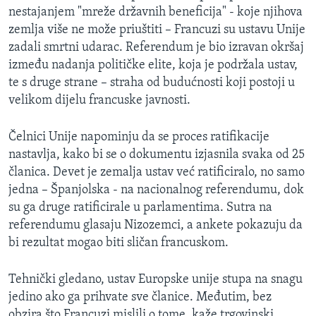
nestajanjem "mreže državnih beneficija" - koje njihova
MAGAZIN
zemlja više ne može priuštiti – Francuzi su ustavu Unije
O GLASU AMERIKE
zadali smrtni udarac. Referendum je bio izravan okršaj
između nadanja političke elite, koja je podržala ustav,
Learning English
te s druge strane – straha od budućnosti koji postoji u
velikom dijelu francuske javnosti.
PRATITE NAS
Čelnici Unije napominju da se proces ratifikacije
nastavlja, kako bi se o dokumentu izjasnila svaka od 25
članica. Devet je zemalja ustav već ratificiralo, no samo
Jezici
jedna – Španjolska - na nacionalnog referendumu, dok
su ga druge ratificirale u parlamentima. Sutra na
referendumu glasaju Nizozemci, a ankete pokazuju da
bi rezultat mogao biti sličan francuskom.
Tehnički gledano, ustav Europske unije stupa na snagu
jedino ako ga prihvate sve članice. Međutim, bez
obzira što Francuzi mislili o tome, kaže trgovinski