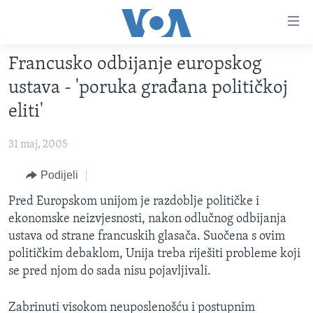
Linkovi
Pređi
na
Francusko odbijanje europskog
glavni
TV PROGRAM
sadržaj
ustava - 'poruka građana političkoj
VIDEO
Pređi
eliti'
na
FOTOGRAFIJE DANA
glavnu
31 maj, 2005
VIJESTI
navigaciju
Idi
NAUKA I TEHNOLOGIJA
Podijeli
SJEDINJENE AMERIČKE DRŽAVE
na
SPECIJALNI PROJEKTI
Pred Europskom unijom je razdoblje političke i
BOSNA I HERCEGOVINA
pretragu
ekonomske neizvjesnosti, nakon odlučnog odbijanja
KORUPCIJA
SVIJET
ustava od strane francuskih glasača. Suočena s ovim
SLOBODA MEDIJA
političkim debaklom, Unija treba riješiti probleme koji
se pred njom do sada nisu pojavljivali.
ŽENSKA STRANA
IZBJEGLIČKA STRANA
Zabrinuti visokom neuposlenošću i postupnim