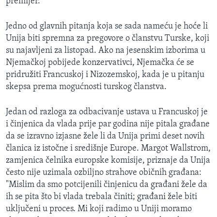
premijer.
Jedno od glavnih pitanja koja se sada nameću je hoće li
Unija biti spremna za pregovore o članstvu Turske, koji
su najavljeni za listopad. Ako na jesenskim izborima u
Njemačkoj pobijede konzervativci, Njemačka će se
pridružiti Francuskoj i Nizozemskoj, kada je u pitanju
skepsa prema mogućnosti turskog članstva.
Jedan od razloga za odbacivanje ustava u Francuskoj je
i činjenica da vlada prije par godina nije pitala građane
da se izravno izjasne žele li da Unija primi deset novih
članica iz istočne i središnje Europe. Margot Wallstrom,
zamjenica čelnika europske komisije, priznaje da Unija
često nije uzimala ozbiljno strahove običnih građana:
"Mislim da smo potcijenili činjenicu da građani žele da
ih se pita što bi vlada trebala činiti; građani žele biti
uključeni u proces. Mi koji radimo u Uniji moramo