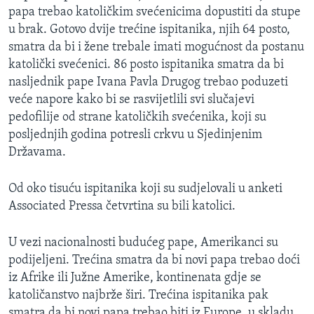
papa trebao katoličkim svećenicima dopustiti da stupe
MAGAZIN
u brak. Gotovo dvije trećine ispitanika, njih 64 posto,
O GLASU AMERIKE
smatra da bi i žene trebale imati mogućnost da postanu
katolički svećenici. 86 posto ispitanika smatra da bi
Learning English
nasljednik pape Ivana Pavla Drugog trebao poduzeti
veće napore kako bi se rasvijetlili svi slučajevi
PRATITE NAS
pedofilije od strane katoličkih svećenika, koji su
posljednjih godina potresli crkvu u Sjedinjenim
Državama.
Jezici
Od oko tisuću ispitanika koji su sudjelovali u anketi
Associated Pressa četvrtina su bili katolici.
U vezi nacionalnosti budućeg pape, Amerikanci su
podijeljeni. Trećina smatra da bi novi papa trebao doći
iz Afrike ili Južne Amerike, kontinenata gdje se
katoličanstvo najbrže širi. Trećina ispitanika pak
smatra da bi novi papa trebao biti iz Europe, u skladu