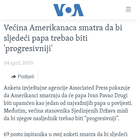
Linkovi
Pređi
na
Većina Amerikanaca smatra da bi
glavni
TV PROGRAM
sadržaj
sljedeći papa trebao biti
VIDEO
Pređi
'progresivniji'
na
FOTOGRAFIJE DANA
glavnu
04 april, 2005
VIJESTI
navigaciju
Idi
NAUKA I TEHNOLOGIJA
Podijeli
SJEDINJENE AMERIČKE DRŽAVE
na
SPECIJALNI PROJEKTI
Anketa izvještajne agencije Associated Press pokazuje
BOSNA I HERCEGOVINA
pretragu
da Amerikanci smatraju da će papa Ivan Pavao Drugi
KORUPCIJA
SVIJET
biti upamćen kao jedan od najvažnijih papa u povijesti.
SLOBODA MEDIJA
Međutim, većina stanovnika Sjedinjenih Država misli
da bi njegov nasljednik trebao biti “progresivniji”.
ŽENSKA STRANA
IZBJEGLIČKA STRANA
69 posto ispitanika u ovoj anketi smatra da bi sljedeći