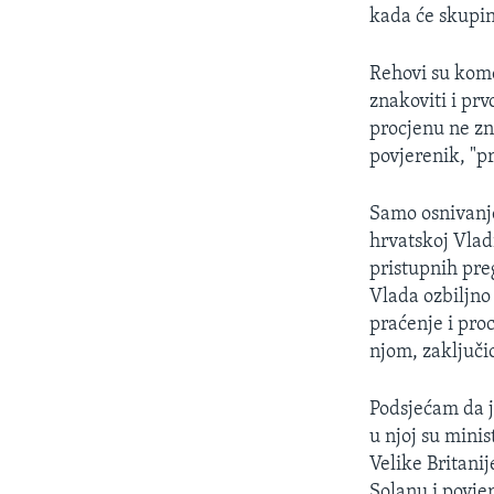
MAGAZIN
kada će skupina
O GLASU AMERIKE
Rehovi su kom
znakoviti i pr
procjenu ne zna
povjerenik, "p
Samo osnivanje
hrvatskoj Vlad
pristupnih pre
Vlada ozbiljno
praćenje i pro
njom, zaključi
Podsjećam da j
u njoj su mini
Velike Britanij
Solanu i povje