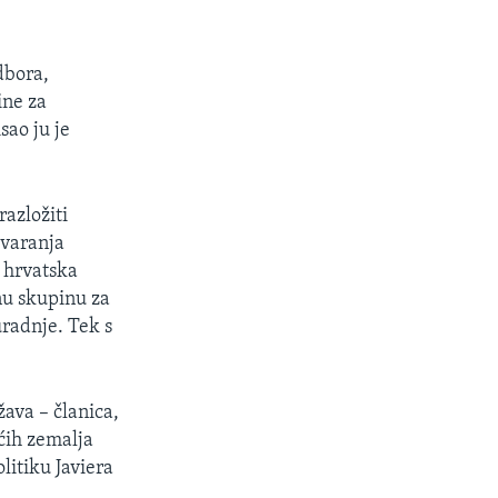
dbora,
ine za
sao ju je
razložiti
tvaranja
 hrvatska
nu skupinu za
uradnje. Tek s
ava – članica,
ćih zemalja
olitiku Javiera