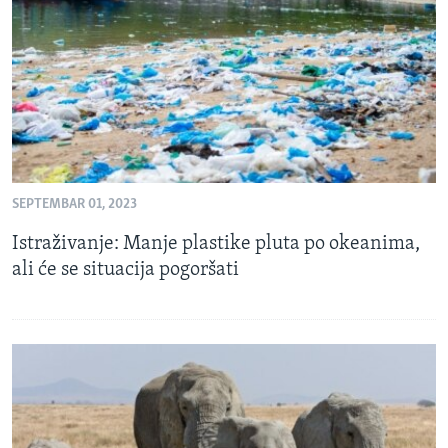
MAGAZIN
O GLASU AMERIKE
Learning English
PRATITE NAS
SEPTEMBAR 01, 2023
Istraživanje: Manje plastike pluta po okeanima,
Jezici
ali će se situacija pogoršati