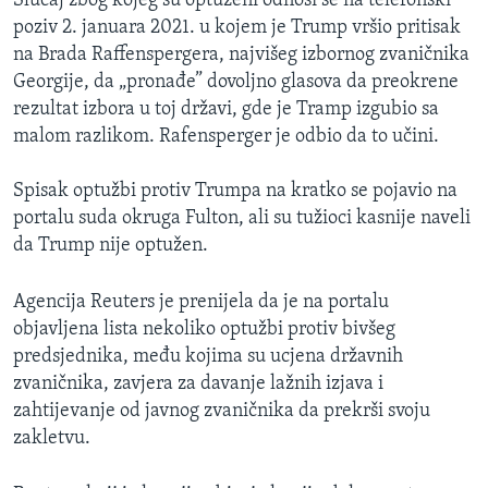
Slučaj zbog kojeg su optuženi odnosi se na telefonski
poziv 2. januara 2021. u kojem je Trump vršio pritisak
na Brada Raffenspergera, najvišeg izbornog zvaničnika
Georgije, da „pronađe” dovoljno glasova da preokrene
rezultat izbora u toj državi, gde je Tramp izgubio sa
malom razlikom. Rafensperger je odbio da to učini.
Spisak optužbi protiv Trumpa na kratko se pojavio na
portalu suda okruga Fulton, ali su tužioci kasnije naveli
da Trump nije optužen.
Agencija Reuters je prenijela da je na portalu
objavljena lista nekoliko optužbi protiv bivšeg
predsjednika, među kojima su ucjena državnih
zvaničnika, zavjera za davanje lažnih izjava i
zahtijevanje od javnog zvaničnika da prekrši svoju
zakletvu.