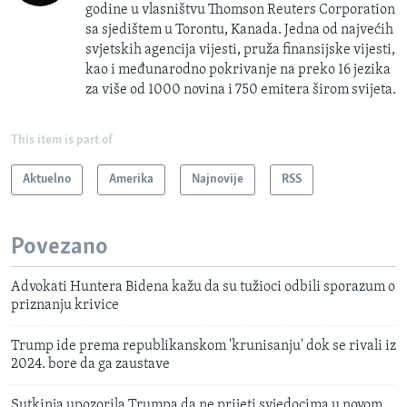
godine u vlasništvu Thomson Reuters Corporation
sa sjedištem u Torontu, Kanada. Jedna od najvećih
svjetskih agencija vijesti, pruža finansijske vijesti,
kao i međunarodno pokrivanje na preko 16 jezika
za više od 1000 novina i 750 emitera širom svijeta.
This item is part of
Aktuelno
Amerika
Najnovije
RSS
Povezano
Advokati Huntera Bidena kažu da su tužioci odbili sporazum o
priznanju krivice
Trump ide prema republikanskom 'krunisanju' dok se rivali iz
2024. bore da ga zaustave
Sutkinja upozorila Trumpa da ne prijeti svjedocima u novom