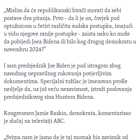
„Mislim da će republikanski birači morati da sebi
postave dva pitanja. Prvo - da li je on, čovjek pod
optužnicom u četiri različita sudska postupka, imajući
u vidu njegove ranije postupke - zaista neko ko može
da pobijedi Joea Bidena ili bilo kog drugog demokratu u
novembru 2024?”
I sam predsjednik Joe Biden je pod istragom zbog
navodnog nepravilnog rukovanja povjerljivim
dokumentima. Specijalni tužilac je imenovan prošle
nedjelje da, uz još veću nezavisnost, istraži poslovanja
predsjednikovog sina Huntera Bidena.
Kongresmen Jamie Raskin, demokrata, komentarisao
je slučaj na televiziji ABC.
„Svima nam je jasno da je taj momak bio zavisnik od