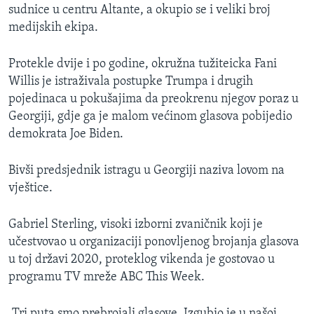
sudnice u centru Altante, a okupio se i veliki broj
medijskih ekipa.
Protekle dvije i po godine, okružna tužiteicka Fani
Willis je istraživala postupke Trumpa i drugih
pojedinaca u pokušajima da preokrenu njegov poraz u
Georgiji, gdje ga je malom većinom glasova pobijedio
demokrata Joe Biden.
Bivši predsjednik istragu u Georgiji naziva lovom na
vještice.
Gabriel Sterling, visoki izborni zvaničnik koji je
učestvovao u organizaciji ponovljenog brojanja glasova
u toj državi 2020, proteklog vikenda je gostovao u
programu TV mreže ABC This Week.
„Tri puta smo prebrojali glasove. Izgubio je u našoj