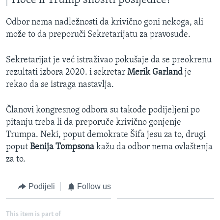
Hoće li Trump snositi posljedice?
Odbor nema nadležnosti da krivično goni nekoga, ali
može to da preporuči Sekretarijatu za pravosuđe.
Sekretarijat je već istraživao pokušaje da se preokrenu
rezultati izbora 2020. i sekretar
Merik Garland
je
rekao da se istraga nastavlja.
Članovi kongresnog odbora su takođe podijeljeni po
pitanju treba li da preporuče krivično gonjenje
Trumpa. Neki, poput demokrate Šifa jesu za to, drugi
poput
Benija Tompsona
kažu da odbor nema ovlaštenja
za to.
Podijeli
Follow us
This item is part of