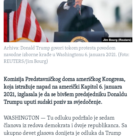
MAGAZIN
O GLASU AMERIKE
Learning English
Arhiva: Donald Trump govori tokom protesta povodom
PRATITE NAS
navodne izborne krađe u Washingtonu 6. januara 2021. (Foto:
REUTERS/Jim Bourg)
Jezici
Komisija Predstavničkog doma američkog Kongresa,
koja istražuje napad na američki Kapitol 6. januara
2021, izglasala je da se bivšem predsjedniku Donaldu
Trumpu uputi sudski poziv za svjedočenje.
WASHINGTON —
Tu odluku podržalo je sedam
članova iz redova demokrata i dvoje republikanca. Sa
ukupno devet glasova donijeta je odluka da Trump