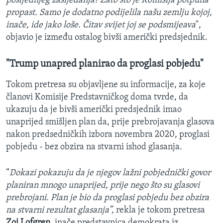
posljednjeg zasijedanja? Zato što je Komisija potpuna
propast. Samo je dodatno podijelila našu zemlju kojoj,
inače, ide jako loše. Čitav svijet joj se podsmijeava
",
objavio je između ostalog bivši američki predsjednik.
"Trump unapred planirao da proglasi pobjedu"
Tokom pretresa su objavljene su informacije, za koje
članovi Komisije Predstavničkog doma tvrde, da
ukazuju da je bivši američki predsjednik imao
unaprijed smišljen plan da, prije prebrojavanja glasova
nakon predsedničkih izbora novembra 2020, proglasi
pobjedu - bez obzira na stvarni ishod glasanja.
“
Dokazi pokazuju da je njegov lažni pobjednički govor
planiran mnogo unaprijed, prije nego što su glasovi
prebrojani. Plan je bio da proglasi pobjedu bez obzira
na stvarni rezultat glasanja”,
rekla je tokom pretresa
Zoi Lofgren
, inače predstavnica demokrata iz