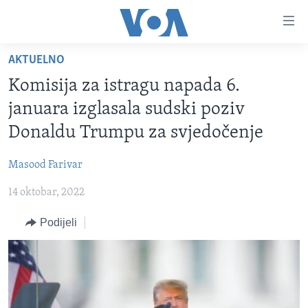
Linkovi
Pređi
na
AKTUELNO
glavni
TV PROGRAM
sadržaj
Komisija za istragu napada 6.
VIDEO
Pređi
januara izglasala sudski poziv
na
FOTOGRAFIJE DANA
Donaldu Trumpu za svjedočenje
glavnu
VIJESTI
navigaciju
Masood Farivar
Idi
NAUKA I TEHNOLOGIJA
SJEDINJENE AMERIČKE DRŽAVE
na
14 oktobar, 2022
SPECIJALNI PROJEKTI
BOSNA I HERCEGOVINA
pretragu
KORUPCIJA
Podijeli
SVIJET
SLOBODA MEDIJA
ŽENSKA STRANA
IZBJEGLIČKA STRANA