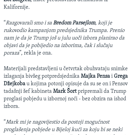
Kalifornije.
“
Razgovarali smo i sa
Bredom Parsejlom
, koji je
rukovodio kampanjom predsjednika Trumpa. Prenio
nam je da je Trump još u julu uoči izbora planirao da
objavi da je pobijedio na izborima, čak i slučaju
poraza
”, rekla je ona.
Materijali predstavljeni u četvrtak obuhvataju snimke
izlaganja bivšeg potpredsjednika
Majka Pensa
i
Grega
Džejkoba
u kojima potonji opisuje da su se on i Pensov
tadašnji šef kabineta
Mark Šort
pripremali da Trump
proglasi pobjedu u izbornoj noći - bez obzira na ishod
izbora.
“
Mark mi je nagovijestio da postoji mogućnost
proglašenja pobjede u Bijeloj kući za koju bi se neki