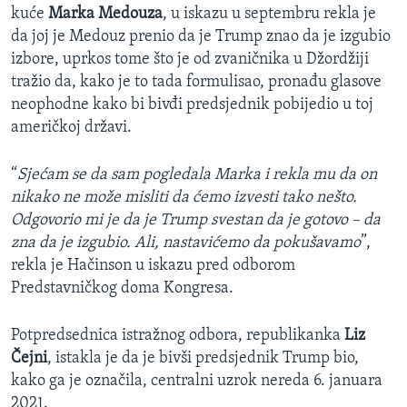
kuće
Marka Medouza
, u iskazu u septembru rekla je
da joj je Medouz prenio da je Trump znao da je izgubio
izbore, uprkos tome što je od zvaničnika u Džordžiji
tražio da, kako je to tada formulisao, pronađu glasove
neophodne kako bi bivđi predsjednik pobijedio u toj
američkoj državi.
“
Sjećam se da sam pogledala Marka i rekla mu da on
nikako ne može misliti da ćemo izvesti tako nešto.
Odgovorio mi je da je Trump svestan da je gotovo – da
zna da je izgubio. Ali, nastavićemo da pokušavamo
”,
rekla je Hačinson u iskazu pred odborom
Predstavničkog doma Kongresa.
Potpredsednica istražnog odbora, republikanka
Liz
Čejni
, istakla je da je bivši predsjednik Trump bio,
kako ga je označila, centralni uzrok nereda 6. januara
2021.