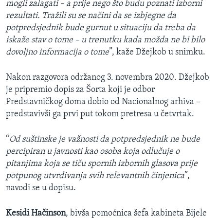
mogli zalagati – a prije nego što budu poznati izborni
rezultati. Tražili su se načini da se izbjegne da
potpredsjednik bude gurnut u situaciju da treba da
iskaže stav o tome – u trenutku kada možda ne bi bilo
dovoljno informacija o tome
”, kaže Džejkob u snimku.
Nakon razgovora održanog 3. novembra 2020. Džejkob
je pripremio dopis za Šorta koji je odbor
Predstavničkog doma dobio od Nacionalnog arhiva –
predstavivši ga prvi put tokom pretresa u četvrtak.
“
Od suštinske je važnosti da potpredsjednik ne bude
percipiran u javnosti kao osoba koja odlučuje o
pitanjima koja se tiču spornih izbornih glasova prije
potpunog utvrđivanja svih relevantnih činjenica
”,
navodi se u dopisu.
Kesidi Hačinson
, bivša pomoćnica šefa kabineta Bijele