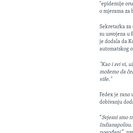
"epidemije oru
o mjerama za b
Sekretarka za
su usvojena u
je dodala da K
automatskog o
"Kao i svi vi,
možemo da ček
više."
Fedex je rano u
dobivanju doda
“
Svjesni smo t
Indianapolisu. 
pogođeni
”, na