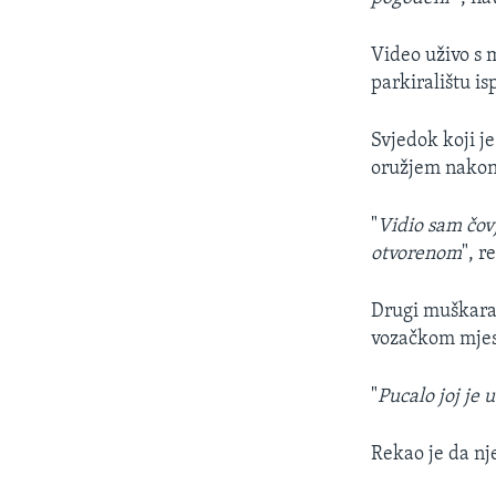
Video uživo s 
parkiralištu is
Svjedok koji j
oružjem nakon 
"
Vidio sam čo
otvorenom
", r
Drugi muškarac
vozačkom mjest
"
Pucalo joj je 
Rekao je da nj