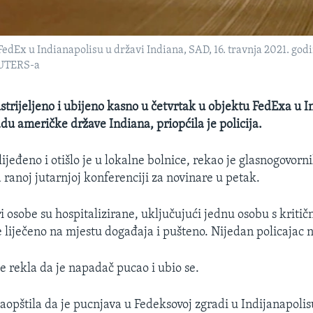
FedEx u Indianapolisu u državi Indiana, SAD, 16. travnja 2021. godi
REUTERS-a
ustrijeljeno i ubijeno kasno u četvrtak u objektu FedExa u I
du američke države Indiana, priopćila je policija.
zlijeđeno i otišlo je u lokalne bolnice, rekao je glasnogovorni
ranoj jutarnjoj konferenciji za novinare u petak.
i osobe su hospitalizirane, uključujući jednu osobu s kriti
 liječeno na mjestu događaja i pušteno. Nijedan policajac n
ije rekla da je napadač pucao i ubio se.
 saopštila da je pucnjava u Fedeksovoj zgradi u Indijanapoli