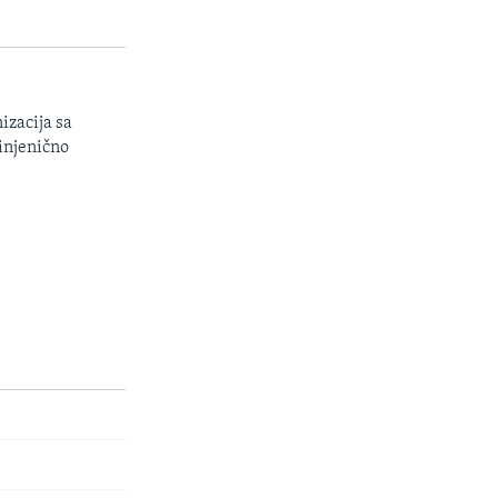
izacija sa
injenično