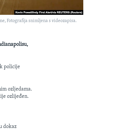
ne, Fotografija snimljena s videozapisa.
ndianapolisu,
k policije
čnim ozljedama.
ije ozlijeđen.
su dokaz