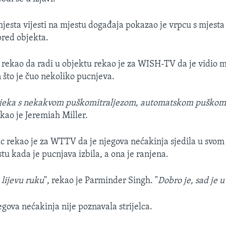
mjesta vijesti na mjestu događaja pokazao je vrpcu s mjesta
pred objekta.
e rekao da radi u objektu rekao je za WISH-TV da je vidio 
što je čuo nekoliko pucnjeva.
vjeka s nekakvom puškomitraljezom, automatskom puškom, 
ekao je Jeremiah Miller.
 rekao je za WTTV da je njegova nećakinja sjedila u svom
u kada je pucnjava izbila, a ona je ranjena.
u lijevu ruku
", rekao je Parminder Singh. "
Dobro je, sad je u
egova nećakinja nije poznavala strijelca.