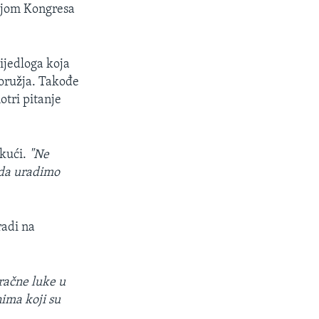
cijom Kongresa
rijedloga koja
oružja. Takođe
otri pitanje
 kući.
"Ne
da uradimo
radi na
račne luke u
nima koji su