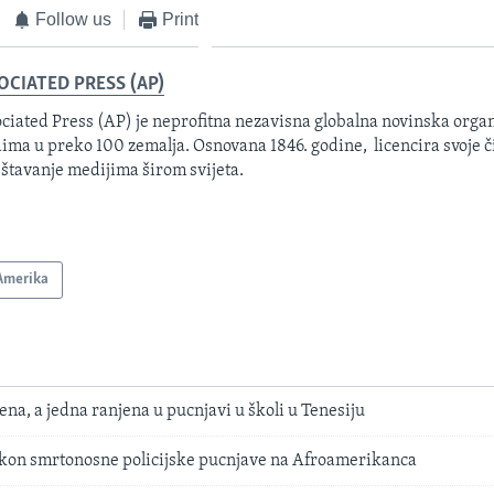
Follow us
Print
OCIATED PRESS (AP)
ciated Press (AP) je neprofitna nezavisna globalna novinska organ
ima u preko 100 zemalja. Osnovana 1846. godine, licencira svoje č
eštavanje medijima širom svijeta.
Amerika
ena, a jedna ranjena u pucnjavi u školi u Tenesiju
akon smrtonosne policijske pucnjave na Afroamerikanca