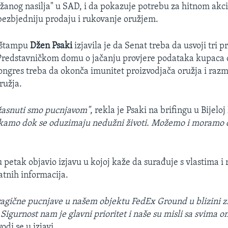
žanog nasilja" u SAD, i da pokazuje potrebu za hitnom ak
ezbjedniju prodaju i rukovanje oružjem.
 štampu
Džen Psaki
izjavila je da Senat treba da usvoji tri p
 Predstavničkom domu o jačanju provjere podataka kupaca 
ongres treba da okonča imunitet proizvodjača oružja i razm
ružja.
 užasnuti smo pucnjavom"
, rekla je Psaki na brifingu u Bijeloj
amo dok se oduzimaju nedužni životi. Možemo i moramo 
 petak objavio izjavu u kojoj kaže da surađuje s vlastima i 
tnih informacija.
ragične pucnjave u našem objektu FedEx Ground u blizini z
Sigurnost nam je glavni prioritet i naše su misli sa svima o
vodi se u izjavi.