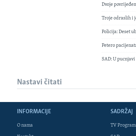
Dvoje povrijeđen
Troje odraslih i
Policija: Deset 
Petero pacijenat
SAD: U pucnjavi 
Nastavi čitati
INFORMACIJE
SADRŽAJ
Learning English
O nama
TV Program