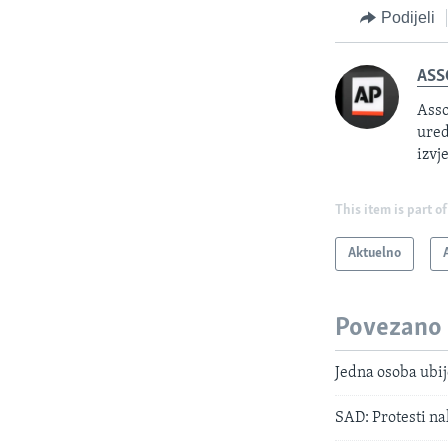
Podijeli
ASS
Asso
ured
izvj
This item is part of
Aktuelno
Povezano
Jedna osoba ubij
SAD: Protesti n