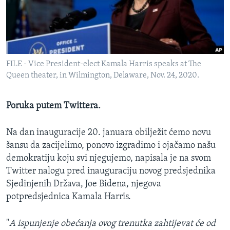
MAGAZIN
O GLASU AMERIKE
Learning English
FILE - Vice President-elect Kamala Harris speaks at The
Queen theater, in Wilmington, Delaware, Nov. 24, 2020.
PRATITE NAS
Poruka putem Twittera.
Jezici
Na dan inauguracije 20. januara obilježit ćemo novu
šansu da zacijelimo, ponovo izgradimo i ojačamo našu
demokratiju koju svi njegujemo, napisala je na svom
Twitter nalogu pred inauguraciju novog predsjednika
Sjedinjenih Država, Joe Bidena, njegova
potpredsjednica Kamala Harris.
"
A ispunjenje obećanja ovog trenutka zahtijevat će od