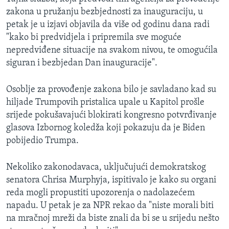
zakona u pružanju bezbjednosti za inauguraciju, u
petak je u izjavi objavila da više od godinu dana radi
"kako bi predvidjela i pripremila sve moguće
nepredviđene situacije na svakom nivou, te omogućila
siguran i bezbjedan Dan inauguracije".
Osoblje za provođenje zakona bilo je savladano kad su
hiljade Trumpovih pristalica upale u Kapitol prošle
srijede pokušavajući blokirati kongresno potvrđivanje
glasova Izbornog koledža koji pokazuju da je Biden
pobijedio Trumpa.
Nekoliko zakonodavaca, uključujući demokratskog
senatora Chrisa Murphyja, ispitivalo je kako su organi
reda mogli propustiti upozorenja o nadolazećem
napadu. U petak je za NPR rekao da "niste morali biti
na mračnoj mreži da biste znali da bi se u srijedu nešto