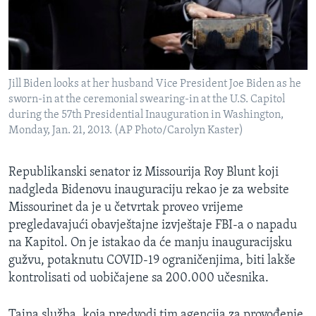
Jill Biden looks at her husband Vice President Joe Biden as he
sworn-in at the ceremonial swearing-in at the U.S. Capitol
during the 57th Presidential Inauguration in Washington,
Monday, Jan. 21, 2013. (AP Photo/Carolyn Kaster)
Republikanski senator iz Missourija Roy Blunt koji
nadgleda Bidenovu inauguraciju rekao je za website
Missourinet da je u četvrtak proveo vrijeme
pregledavajući obavještajne izvještaje FBI-a o napadu
na Kapitol. On je istakao da će manju inauguracijsku
gužvu, potaknutu COVID-19 ograničenjima, biti lakše
kontrolisati od uobičajene sa 200.000 učesnika.
Tajna služba, koja predvodi tim agencija za provođenje