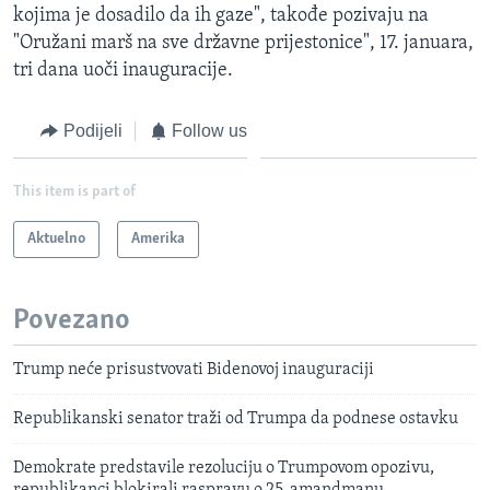
kojima je dosadilo da ih gaze", takođe pozivaju na
"Oružani marš na sve državne prijestonice", 17. januara,
tri dana uoči inauguracije.
Podijeli
Follow us
This item is part of
Aktuelno
Amerika
Povezano
Trump neće prisustvovati Bidenovoj inauguraciji
Republikanski senator traži od Trumpa da podnese ostavku
Demokrate predstavile rezoluciju o Trumpovom opozivu,
republikanci blokirali raspravu o 25. amandmanu