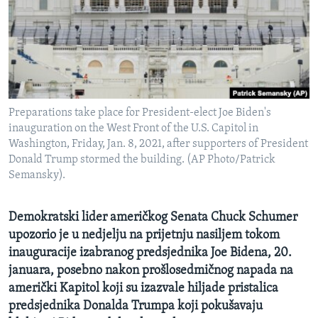
MAGAZIN
O GLASU AMERIKE
Learning English
Preparations take place for President-elect Joe Biden's
PRATITE NAS
inauguration on the West Front of the U.S. Capitol in
Washington, Friday, Jan. 8, 2021, after supporters of President
Donald Trump stormed the building. (AP Photo/Patrick
Semansky).
Jezici
Demokratski lider američkog Senata Chuck Schumer
upozorio je u nedjelju na prijetnju nasiljem tokom
inauguracije izabranog predsjednika Joe Bidena, 20.
januara, posebno nakon prošlosedmičnog napada na
američki Kapitol koji su izazvale hiljade pristalica
predsjednika Donalda Trumpa koji pokušavaju