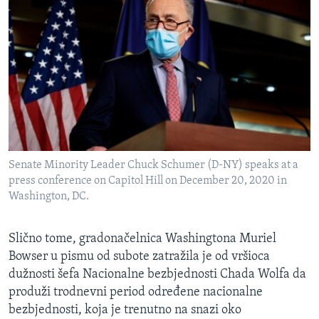
Senate Minority Leader Chuck Schumer (D-NY) speaks at a
press conference on Capitol Hill on December 20, 2020 in
Washington, DC.
Slično tome, gradonačelnica Washingtona Muriel
Bowser u pismu od subote zatražila je od vršioca
dužnosti šefa Nacionalne bezbjednosti Chada Wolfa da
produži trodnevni period određene nacionalne
bezbjednosti, koja je trenutno na snazi oko