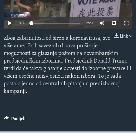
MAGAZIN
O GLASU AMERIKE
0:00
2:29
Learning English
Link
Zbog zabrinutosti od širenja koronavirusa, sve
više američkih saveznih država proširuje
PRATITE NAS
mogućnosti za glasanje poštom na novembarskim
predsjedničkim izborima. Predsjednik Donald Trump
tvrdi da će takvo glasanje dovesti do izborne prevare ili
višemjesečne neizvjesnoti nakon izbora. To je sada
Jezici
postalo jedno od centralnih pitanja u predizbornoj
kampanji.
Podijeli