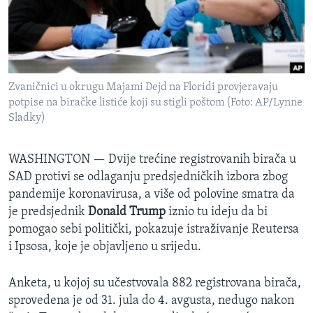
MAGAZIN
O GLASU AMERIKE
Learning English
Zvaničnici u okrugu Majami Dejd na Floridi provjeravaju
potpise na biračke listiće koji su stigli poštom (Foto: AP/Lynne
PRATITE NAS
Sladky)
WASHINGTON —
Dvije trećine registrovanih birača u
SAD protivi se odlaganju predsjedničkih izbora zbog
Jezici
pandemije koronavirusa, a više od polovine smatra da
je predsjednik
Donald Trump
iznio tu ideju da bi
pomogao sebi politički, pokazuje istraživanje Reutersa
i Ipsosa, koje je objavljeno u srijedu.
Anketa, u kojoj su učestvovala 882 registrovana birača,
sprovedena je od 31. jula do 4. avgusta, nedugo nakon