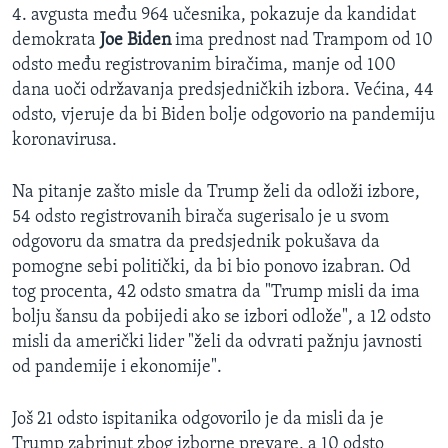
4. avgusta među 964 učesnika, pokazuje da kandidat
demokrata
Joe Biden
ima prednost nad Trampom od 10
odsto među registrovanim biračima, manje od 100
dana uoči održavanja predsjedničkih izbora. Većina, 44
odsto, vjeruje da bi Biden bolje odgovorio na pandemiju
koronavirusa.
Na pitanje zašto misle da Trump želi da odloži izbore,
54 odsto registrovanih birača sugerisalo je u svom
odgovoru da smatra da predsjednik pokušava da
pomogne sebi politički, da bi bio ponovo izabran. Od
tog procenta, 42 odsto smatra da "Trump misli da ima
bolju šansu da pobijedi ako se izbori odlože", a 12 odsto
misli da američki lider "želi da odvrati pažnju javnosti
od pandemije i ekonomije".
Još 21 odsto ispitanika odgovorilo je da misli da je
Trump zabrinut zbog izborne prevare, a 10 odsto