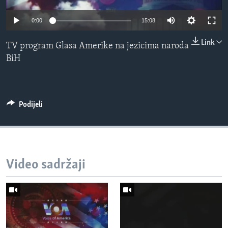
MAGAZIN
Auto
0:00
15:08
O GLASU AMERIKE
240p
Link
TV program Glasa Amerike na jezicima naroda
Learning English
360p
BiH
480p
Auto
240p
360p
480p
PRATITE NAS
720p
720p
1080p
Podijeli
1080p
Jezici
Video sadržaji