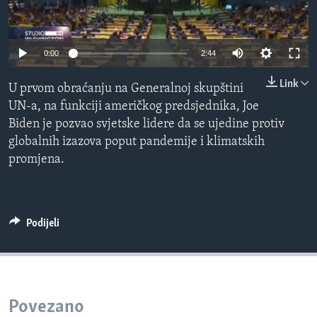
MAGAZIN
O GLASU AMERIKE
0:00
2:44
Learning English
Link
U prvom obraćanju na Generalnoj skupštini
UN-a, na funkciji američkog predsjednika, Joe
PRATITE NAS
Biden je pozvao svjetske lidere da se ujedine protiv
globalnih izazova poput pandemije i klimatskih
promjena.
Jezici
Podijeli
Povezano