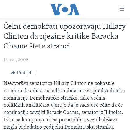
Linkovi
Pređi
na
Čelni demokrati upozoravaju Hillary
glavni
TV PROGRAM
sadržaj
Clinton da njezine kritike Baracka
VIDEO
Pređi
Obame štete stranci
na
FOTOGRAFIJE DANA
glavnu
12 maj, 2008
VIJESTI
navigaciju
Idi
NAUKA I TEHNOLOGIJA
Podijeli
SJEDINJENE AMERIČKE DRŽAVE
na
SPECIJALNI PROJEKTI
Newyorška senatorica Hillary Clinton ne pokazuje
BOSNA I HERCEGOVINA
pretragu
namjeru da odustane od kandidature za predsjedničku
KORUPCIJA
SVIJET
nominaciju Demokratske stranke, iako većina
SLOBODA MEDIJA
političkih analitičara vjeruje da je sada već očito da će
nominaciju osvojiti Barack Obama, senator iz Illinoisa.
ŽENSKA STRANA
Izborna kampanja u šest preostalih saveznih država
IZBJEGLIČKA STRANA
mogla bi dodatno podijeliti Demokratsku stranku.