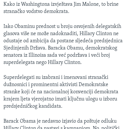
Kako iz Washingtona izvještava Jim Malone, to brine
MAGAZIN
stranačko vodstvo demokrata.
O GLASU AMERIKE
Iako Obaminu prednost u broju osvojenih delegatskih
Learning English
glasova više ne može nadoknaditi, Hillary Clinton ne
odustaje od ambicija da postane sljedeća predsjednica
PRATITE NAS
Sjedinjenih Država. Baracka Obamu, demokratskog
senatora iz Illinoisa sada već podržava i veći broj
superdelegata nego Hillary Clinton.
Jezici
Superdelegati su izabrani i imenovani stranački
dužnosnici i prominentni aktivisti Demokratske
stranke koji će na nacionalnoj konvenciji demokrata
krajem ljeta vjerojatno imati ključnu ulogu u izboru
predsjedničkog kandidata.
Barack Obama je nedavno izjavio da poštuje odluku
Hillary Clinton da nastavi s kampanjom. No, politički