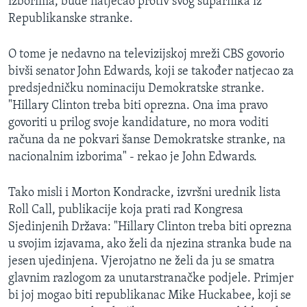
izborima, bude natjecao protiv svog suparnika iz
Republikanske stranke.
O tome je nedavno na televizijskoj mreži CBS govorio
bivši senator John Edwards, koji se također natjecao za
predsjedničku nominaciju Demokratske stranke.
"Hillary Clinton treba biti oprezna. Ona ima pravo
govoriti u prilog svoje kandidature, no mora voditi
računa da ne pokvari šanse Demokratske stranke, na
nacionalnim izborima" - rekao je John Edwards.
Tako misli i Morton Kondracke, izvršni urednik lista
Roll Call, publikacije koja prati rad Kongresa
Sjedinjenih Država: "Hillary Clinton treba biti oprezna
u svojim izjavama, ako želi da njezina stranka bude na
jesen ujedinjena. Vjerojatno ne želi da ju se smatra
glavnim razlogom za unutarstranačke podjele. Primjer
bi joj mogao biti republikanac Mike Huckabee, koji se