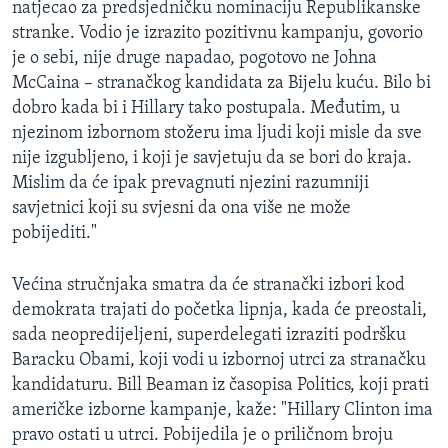
natjecao za predsjedničku nominaciju Republikanske
stranke. Vodio je izrazito pozitivnu kampanju, govorio
je o sebi, nije druge napadao, pogotovo ne Johna
McCaina – stranačkog kandidata za Bijelu kuću. Bilo bi
dobro kada bi i Hillary tako postupala. Međutim, u
njezinom izbornom stožeru ima ljudi koji misle da sve
nije izgubljeno, i koji je savjetuju da se bori do kraja.
Mislim da će ipak prevagnuti njezini razumniji
savjetnici koji su svjesni da ona više ne može
pobijediti."
Većina stručnjaka smatra da će stranački izbori kod
demokrata trajati do početka lipnja, kada će preostali,
sada neopredijeljeni, superdelegati izraziti podršku
Baracku Obami, koji vodi u izbornoj utrci za stranačku
kandidaturu. Bill Beaman iz časopisa Politics, koji prati
američke izborne kampanje, kaže: "Hillary Clinton ima
pravo ostati u utrci. Pobijedila je o priličnom broju