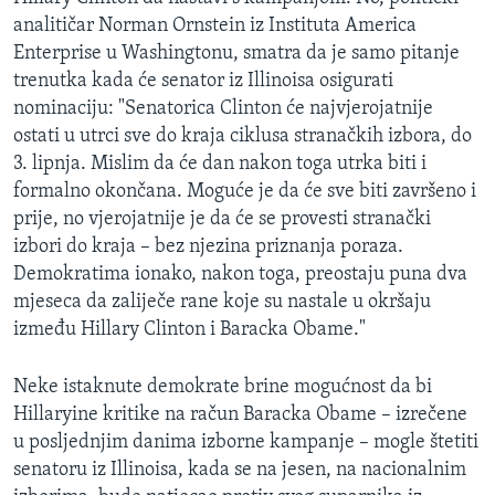
analitičar Norman Ornstein iz Instituta America
Enterprise u Washingtonu, smatra da je samo pitanje
trenutka kada će senator iz Illinoisa osigurati
nominaciju: "Senatorica Clinton će najvjerojatnije
ostati u utrci sve do kraja ciklusa stranačkih izbora, do
3. lipnja. Mislim da će dan nakon toga utrka biti i
formalno okončana. Moguće je da će sve biti završeno i
prije, no vjerojatnije je da će se provesti stranački
izbori do kraja – bez njezina priznanja poraza.
Demokratima ionako, nakon toga, preostaju puna dva
mjeseca da zaliječe rane koje su nastale u okršaju
između Hillary Clinton i Baracka Obame."
Neke istaknute demokrate brine mogućnost da bi
Hillaryine kritike na račun Baracka Obame – izrečene
u posljednjim danima izborne kampanje – mogle štetiti
senatoru iz Illinoisa, kada se na jesen, na nacionalnim