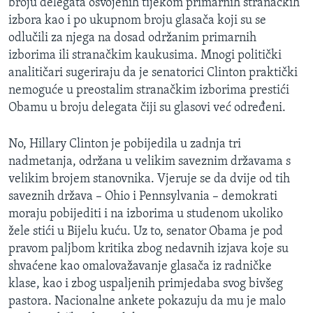
broju delegata osvojenih tijekom primarnih stranačkih
izbora kao i po ukupnom broju glasača koji su se
odlučili za njega na dosad održanim primarnih
izborima ili stranačkim kaukusima. Mnogi politički
analitičari sugeriraju da je senatorici Clinton praktički
nemoguće u preostalim stranačkim izborima prestići
Obamu u broju delegata čiji su glasovi već određeni.
No, Hillary Clinton je pobijedila u zadnja tri
nadmetanja, održana u velikim saveznim državama s
velikim brojem stanovnika. Vjeruje se da dvije od tih
saveznih država – Ohio i Pennsylvania – demokrati
moraju pobijediti i na izborima u studenom ukoliko
žele stići u Bijelu kuću. Uz to, senator Obama je pod
pravom paljbom kritika zbog nedavnih izjava koje su
shvaćene kao omalovažavanje glasača iz radničke
klase, kao i zbog uspaljenih primjedaba svog bivšeg
pastora. Nacionalne ankete pokazuju da mu je malo