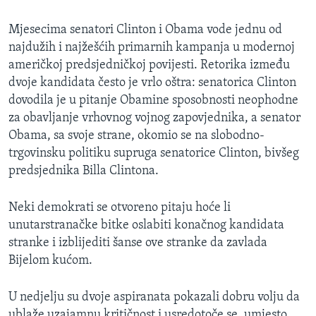
MAGAZIN
Mjesecima senatori Clinton i Obama vode jednu od
O GLASU AMERIKE
najdužih i najžešćih primarnih kampanja u modernoj
američkoj predsjedničkoj povijesti. Retorika između
Learning English
dvoje kandidata često je vrlo oštra: senatorica Clinton
dovodila je u pitanje Obamine sposobnosti neophodne
PRATITE NAS
za obavljanje vrhovnog vojnog zapovjednika, a senator
Obama, sa svoje strane, okomio se na slobodno-
trgovinsku politiku supruga senatorice Clinton, bivšeg
predsjednika Billa Clintona.
Jezici
Neki demokrati se otvoreno pitaju hoće li
unutarstranačke bitke oslabiti konačnog kandidata
stranke i izblijediti šanse ove stranke da zavlada
Bijelom kućom.
U nedjelju su dvoje aspiranata pokazali dobru volju da
ublaže uzajamnu kritičnost i usredotoče se, umjesto