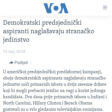
Linkovi
Pređi
na
Demokratski predsjednički
glavni
TV PROGRAM
sadržaj
aspiranti naglašavaju stranačko
VIDEO
Pređi
jedinstvo
na
FOTOGRAFIJE DANA
glavnu
05 maj, 2008
VIJESTI
navigaciju
Idi
NAUKA I TEHNOLOGIJA
Podijeli
SJEDINJENE AMERIČKE DRŽAVE
na
SPECIJALNI PROJEKTI
U američkoj predsjedničkoj predizbornoj kampanji,
BOSNA I HERCEGOVINA
pretragu
oboje demokratskih aspiranata naglašavaju stranačko
KORUPCIJA
SVIJET
jedinstvo uoči primarnih izbora u dvije savezne države
SLOBODA MEDIJA
koji bi mogli prebaciti jezičac na vagi u korist jednoga
kandidata. Dva dana prije primarnih izbora u Indiani i
ŽENSKA STRANA
North Carolini, Hillary Clinton i Barack Obama
IZBJEGLIČKA STRANA
gostovali su u vrlo gledanim televizijskim emisijama.