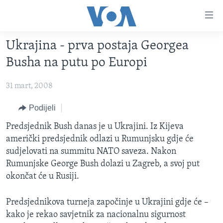
Linkovi
Pređi
na
Ukrajina - prva postaja Georgea
glavni
TV PROGRAM
sadržaj
Busha na putu po Europi
VIDEO
Pređi
na
31 mart, 2008
FOTOGRAFIJE DANA
glavnu
VIJESTI
Podijeli
navigaciju
Idi
NAUKA I TEHNOLOGIJA
SJEDINJENE AMERIČKE DRŽAVE
Predsjednik Bush danas je u Ukrajini. Iz Kijeva
na
američki predsjednik odlazi u Rumunjsku gdje će
SPECIJALNI PROJEKTI
BOSNA I HERCEGOVINA
pretragu
sudjelovati na summitu NATO saveza. Nakon
KORUPCIJA
SVIJET
Rumunjske George Bush dolazi u Zagreb, a svoj put
okončat će u Rusiji.
SLOBODA MEDIJA
ŽENSKA STRANA
Predsjednikova turneja započinje u Ukrajini gdje će –
IZBJEGLIČKA STRANA
kako je rekao savjetnik za nacionalnu sigurnost