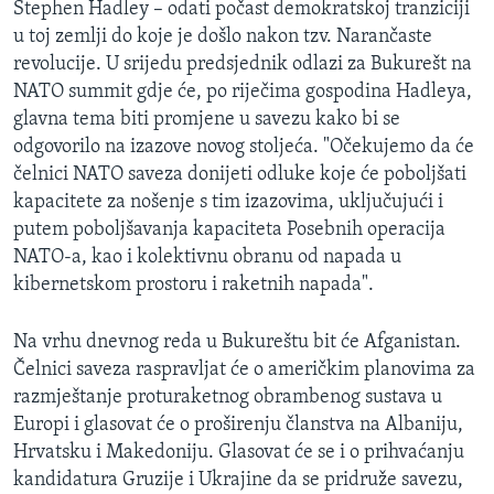
Stephen Hadley – odati počast demokratskoj tranziciji
MAGAZIN
u toj zemlji do koje je došlo nakon tzv. Narančaste
O GLASU AMERIKE
revolucije. U srijedu predsjednik odlazi za Bukurešt na
NATO summit gdje će, po riječima gospodina Hadleya,
Learning English
glavna tema biti promjene u savezu kako bi se
odgovorilo na izazove novog stoljeća. "Očekujemo da će
čelnici NATO saveza donijeti odluke koje će poboljšati
PRATITE NAS
kapacitete za nošenje s tim izazovima, uključujući i
putem poboljšavanja kapaciteta Posebnih operacija
NATO-a, kao i kolektivnu obranu od napada u
Jezici
kibernetskom prostoru i raketnih napada".
Na vrhu dnevnog reda u Bukureštu bit će Afganistan.
Čelnici saveza raspravljat će o američkim planovima za
razmještanje proturaketnog obrambenog sustava u
Europi i glasovat će o proširenju članstva na Albaniju,
Hrvatsku i Makedoniju. Glasovat će se i o prihvaćanju
kandidatura Gruzije i Ukrajine da se pridruže savezu,