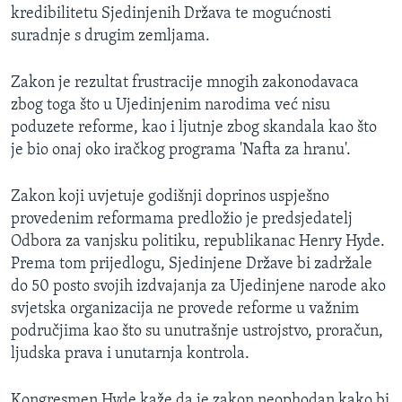
kredibilitetu Sjedinjenih Država te mogućnosti
MAGAZIN
suradnje s drugim zemljama.
O GLASU AMERIKE
Zakon je rezultat frustracije mnogih zakonodavaca
Learning English
zbog toga što u Ujedinjenim narodima već nisu
poduzete reforme, kao i ljutnje zbog skandala kao što
PRATITE NAS
je bio onaj oko iračkog programa 'Nafta za hranu'.
Zakon koji uvjetuje godišnji doprinos uspješno
provedenim reformama predložio je predsjedatelj
Jezici
Odbora za vanjsku politiku, republikanac Henry Hyde.
Prema tom prijedlogu, Sjedinjene Države bi zadržale
do 50 posto svojih izdvajanja za Ujedinjene narode ako
svjetska organizacija ne provede reforme u važnim
područjima kao što su unutrašnje ustrojstvo, proračun,
ljudska prava i unutarnja kontrola.
Kongresmen Hyde kaže da je zakon neophodan kako bi