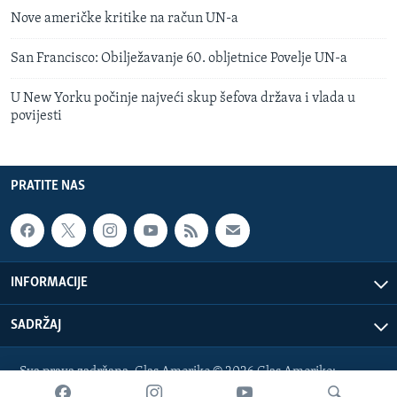
Nove američke kritike na račun UN-a
San Francisco: Obilježavanje 60. obljetnice Povelje UN-a
U New Yorku počinje najveći skup šefova država i vlada u
povijesti
PRATITE NAS
INFORMACIJE
SADRŽAJ
Sva prava zadržana. Glas Amerike © 2026 Glas Amerike:
bosnian-service@voanews.com