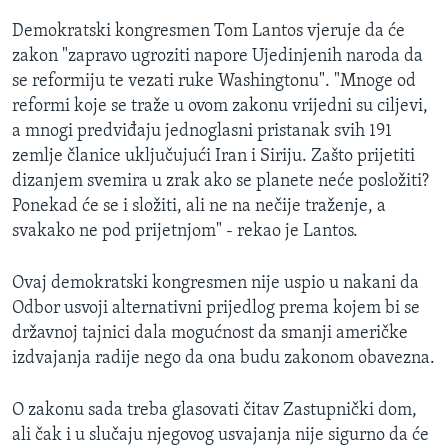
Demokratski kongresmen Tom Lantos vjeruje da će
zakon "zapravo ugroziti napore Ujedinjenih naroda da
se reformiju te vezati ruke Washingtonu". "Mnoge od
reformi koje se traže u ovom zakonu vrijedni su ciljevi,
a mnogi predviđaju jednoglasni pristanak svih 191
zemlje članice uključujući Iran i Siriju. Zašto prijetiti
dizanjem svemira u zrak ako se planete neće posložiti?
Ponekad će se i složiti, ali ne na nečije traženje, a
svakako ne pod prijetnjom" - rekao je Lantos.
Ovaj demokratski kongresmen nije uspio u nakani da
Odbor usvoji alternativni prijedlog prema kojem bi se
državnoj tajnici dala mogućnost da smanji američke
izdvajanja radije nego da ona budu zakonom obavezna.
O zakonu sada treba glasovati čitav Zastupnički dom,
ali čak i u slučaju njegovog usvajanja nije sigurno da će