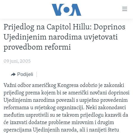
Linkovi
Pređi
na
Prijedlog na Capitol Hillu: Doprinos
glavni
TV PROGRAM
sadržaj
Ujedinjenim narodima uvjetovati
VIDEO
Pređi
provedbom reformi
na
FOTOGRAFIJE DANA
glavnu
09 juni, 2005
VIJESTI
navigaciju
Idi
NAUKA I TEHNOLOGIJA
Podijeli
SJEDINJENE AMERIČKE DRŽAVE
na
SPECIJALNI PROJEKTI
Važni odbor američkog Kongresa odobrio je zakonski
BOSNA I HERCEGOVINA
pretragu
prijedlog prema kojem bi se američki novčani doprinosi
KORUPCIJA
SVIJET
Ujedinjenim narodima povezali s uspješno provedenim
SLOBODA MEDIJA
reformama u svjetskog organizaciji. Neki zakonodavci
međutim usprotivili su se takvom prijedlogu kazavši da
ŽENSKA STRANA
će izazvati dodatne probleme mirovnim i drugim
IZBJEGLIČKA STRANA
operacijama Ujedinjenih naroda, ali i nanijeti štetu