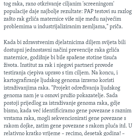
tog raka, rano otkrivanje ciljanim 'screeningom'
populacije daje najbolje rezultate: PAP testovi su razlog
zašto rak grlića maternice više nije među najvećim
problemima u industrijaliziranim zemljama," priča.
Kada bi zdravstvenim djelatnicima diljem svijeta bili
dostupni jednostavni načini prevencije raka grlića
maternice, godišnje bi bile spašene stotine tisuća
života. Institut za rak i njegovi partneri provode
testiranja cjepiva upravo s tim ciljem. Na koncu, i
kartografiranje ljudskog genoma izravno koristi
istraživanjima raka. "Projekt određivanja ljudskog
genoma nam je u osnovi pružio pokazatelje. Sada
postoji prijedlog za istraživanje genoma raka, gdje
bismo, kada već identificiramo gene povezane s raznim
vrstama raka, mogli sekvencionirati gene povezane s
rakom dojke, zatim gene povezane s rakom pluća itd. U
relativno kratko vrijeme – recimo, desetak godina! –