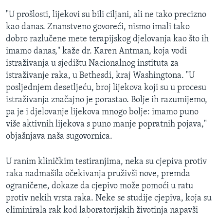
"U prošlosti, lijekovi su bili ciljani, ali ne tako precizno
kao danas. Znanstveno govoreći, nismo imali tako
dobro razlučene mete terapijskog djelovanja kao što ih
imamo danas," kaže dr. Karen Antman, koja vodi
istraživanja u sjedištu Nacionalnog instituta za
istraživanje raka, u Bethesdi, kraj Washingtona. "U
posljednjem desetljeću, broj lijekova koji su u procesu
istraživanja značajno je porastao. Bolje ih razumijemo,
pa je i djelovanje lijekova mnogo bolje: imamo puno
više aktivnih lijekova s puno manje popratnih pojava,"
objašnjava naša sugovornica.
U ranim kliničkim testiranjima, neka su cjepiva protiv
raka nadmašila očekivanja pruživši nove, premda
ograničene, dokaze da cjepivo može pomoći u ratu
protiv nekih vrsta raka. Neke se studije cjepiva, koja su
eliminirala rak kod laboratorijskih životinja napavši