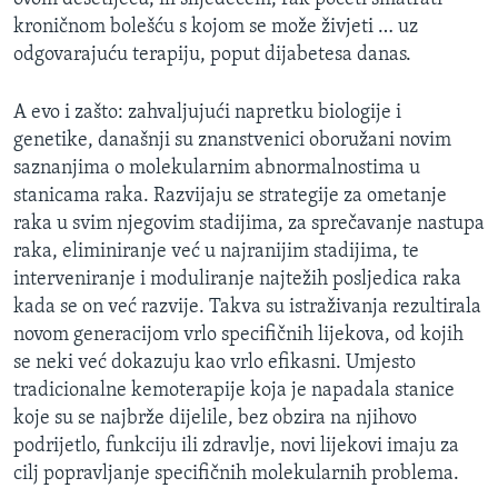
MAGAZIN
kroničnom bolešću s kojom se može živjeti … uz
odgovarajuću terapiju, poput dijabetesa danas.
O GLASU AMERIKE
A evo i zašto: zahvaljujući napretku biologije i
Learning English
genetike, današnji su znanstvenici oboružani novim
saznanjima o molekularnim abnormalnostima u
PRATITE NAS
stanicama raka. Razvijaju se strategije za ometanje
raka u svim njegovim stadijima, za sprečavanje nastupa
raka, eliminiranje već u najranijim stadijima, te
interveniranje i moduliranje najtežih posljedica raka
Jezici
kada se on već razvije. Takva su istraživanja rezultirala
novom generacijom vrlo specifičnih lijekova, od kojih
se neki već dokazuju kao vrlo efikasni. Umjesto
tradicionalne kemoterapije koja je napadala stanice
koje su se najbrže dijelile, bez obzira na njihovo
podrijetlo, funkciju ili zdravlje, novi lijekovi imaju za
cilj popravljanje specifičnih molekularnih problema.