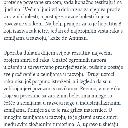
proteine povezane srakom, sada konačno testiraju i na
ljudima. "Većina ljudi vrlo dobro zna za cjepiva protiv
zaraznih bolesti, a postoje zarazne bolesti koje su
povezane s rakom. Najbolji primjer za to je hepatitis B
koji izaziva rak jetre, jedan od najbrojnijih vrsta raka u
zemljama u razvoju," kaže dr. Antman.
Uporaba duhana diljem svijeta rezultira najvećim
brojem smrti od raka. Unatoč ogromnih napora
uloženih u zdravstveno prosvjećivanje, pušenje postaje
sve proširenije u zemljama u razvoju. "Drugi uzroci
raka nisu još potpuno istraženi, ali izgleda da su u
velikoj mjeri povezani s navikama. Recimo, vrste raka
koje su povezane sa zaraznim bolestima mnogo su
češće u zemljama u razvoju nego u industrijaliziranim
zemljama. Primjer za to je rak grlića maternice. U
mnogim zemljama u razvoju, to je glavni uzrok smrti
među svim zloćudnim tumorima. A, upravo u slučaju