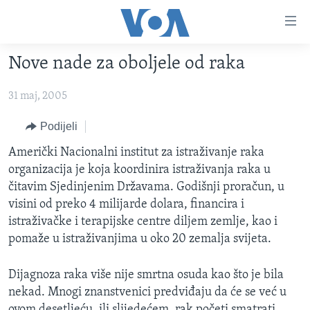
Linkovi
Pređi
na
Nove nade za oboljele od raka
glavni
TV PROGRAM
sadržaj
31 maj, 2005
VIDEO
Pređi
na
FOTOGRAFIJE DANA
Podijeli
glavnu
VIJESTI
Američki Nacionalni institut za istraživanje raka
navigaciju
organizacija je koja koordinira istraživanja raka u
Idi
NAUKA I TEHNOLOGIJA
SJEDINJENE AMERIČKE DRŽAVE
čitavim Sjedinjenim Državama. Godišnji proračun, u
na
SPECIJALNI PROJEKTI
BOSNA I HERCEGOVINA
visini od preko 4 milijarde dolara, financira i
pretragu
istraživačke i terapijske centre diljem zemlje, kao i
KORUPCIJA
SVIJET
pomaže u istraživanjima u oko 20 zemalja svijeta.
SLOBODA MEDIJA
ŽENSKA STRANA
Dijagnoza raka više nije smrtna osuda kao što je bila
nekad. Mnogi znanstvenici predviđaju da će se već u
IZBJEGLIČKA STRANA
ovom desetljeću, ili slijedećem, rak početi smatrati