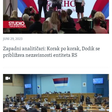
JUNI 29, 2023
Zapadni analitičari: Korak po korak, Dodik se
približava nezavisnosti entiteta RS