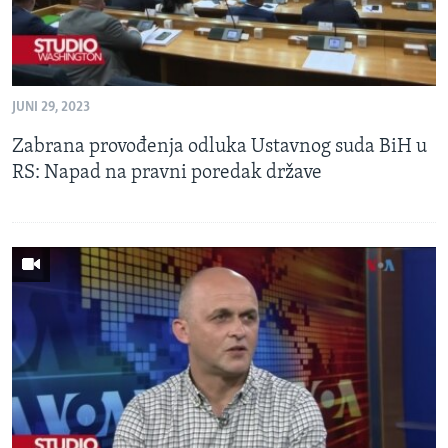
JUNI 29, 2023
Zabrana provođenja odluka Ustavnog suda BiH u
RS: Napad na pravni poredak države