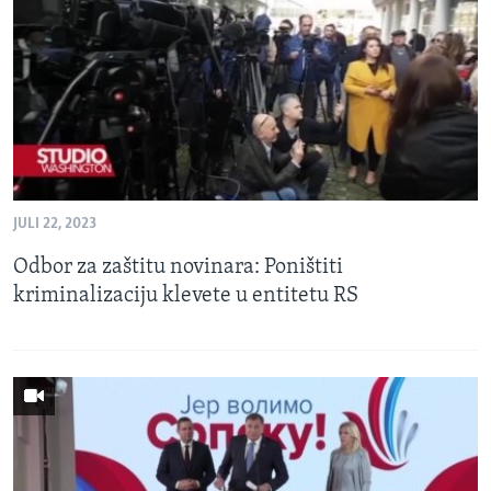
MAGAZIN
O GLASU AMERIKE
Learning English
PRATITE NAS
JULI 22, 2023
Odbor za zaštitu novinara: Poništiti
Jezici
kriminalizaciju klevete u entitetu RS