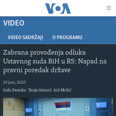
Linkovi
Pređi
na
VIDEO
glavni
TV PROGRAM
sadržaj
VIDEO
Pređi
VIDEO SADRŽAJI
O PROGRAMU
na
FOTOGRAFIJE DANA
glavnu
Zabrana provođenja odluka
VIJESTI
navigaciju
Ustavnog suda BiH u RS: Napad na
Idi
NAUKA I TEHNOLOGIJA
SJEDINJENE AMERIČKE DRŽAVE
pravni poredak države
na
SPECIJALNI PROJEKTI
BOSNA I HERCEGOVINA
pretragu
29 juni, 2023
KORUPCIJA
SVIJET
Inda Swanke
Tanja Gatarić
Aid Mršić
SLOBODA MEDIJA
ŽENSKA STRANA
IZBJEGLIČKA STRANA