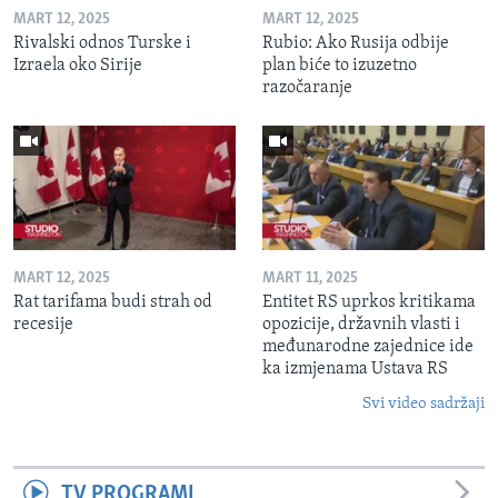
MART 12, 2025
MART 12, 2025
Rivalski odnos Turske i
Rubio: Ako Rusija odbije
Izraela oko Sirije
plan biće to izuzetno
razočaranje
MART 12, 2025
MART 11, 2025
Rat tarifama budi strah od
Entitet RS uprkos kritikama
recesije
opozicije, državnih vlasti i
međunarodne zajednice ide
ka izmjenama Ustava RS
Svi video sadržaji
TV PROGRAMI