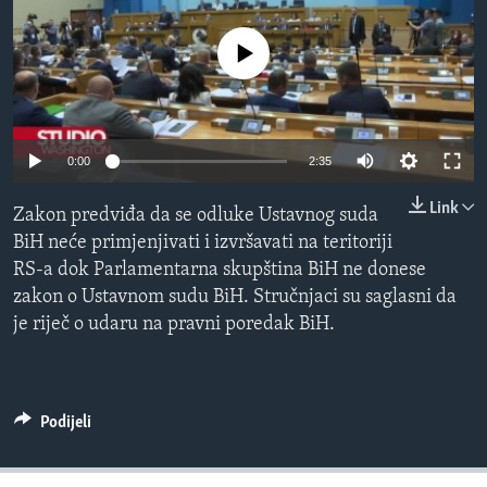
MAGAZIN
No media source currently available
O GLASU AMERIKE
Learning English
0:00
2:35
PRATITE NAS
Link
Zakon predviđa da se odluke Ustavnog suda
BiH neće primjenjivati i izvršavati na teritoriji
RS-a dok Parlamentarna skupština BiH ne donese
Jezici
zakon o Ustavnom sudu BiH. Stručnjaci su saglasni da
je riječ o udaru na pravni poredak BiH.
Podijeli