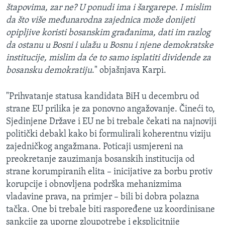
štapovima, zar ne? U ponudi ima i šargarepe. I mislim
da što više međunarodna zajednica može donijeti
opipljive koristi bosanskim građanima, dati im razlog
da ostanu u Bosni i ulažu u Bosnu i njene demokratske
institucije, mislim da će to samo isplatiti dividende za
bosansku demokratiju
." objašnjava Karpi.
"Prihvatanje statusa kandidata BiH u decembru od
strane EU prilika je za ponovno angažovanje. Čineći to,
Sjedinjene Države i EU ne bi trebale čekati na najnoviji
politički debakl kako bi formulirali koherentnu viziju
zajedničkog angažmana. Poticaji usmjereni na
preokretanje zauzimanja bosanskih institucija od
strane korumpiranih elita – inicijative za borbu protiv
korupcije i obnovljena podrška mehanizmima
vladavine prava, na primjer – bili bi dobra polazna
tačka. One bi trebale biti raspoređene uz koordinisane
sankcije za uporne zloupotrebe i eksplicitnije