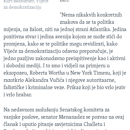
BiH.
Kurt Bassuener, Vijeće
za demokratizaciju
"Nema nikakvih konkretnih
znakova da se ta politika
mijenja, na žalost, niti na jednoj strani Atlantika. Jedina
pozitivna stvar i jedina avenija kojom se može stići do
promjena, kako se te politike mogu revidirati, kako
Vijeće za demokratizaciju odavno preporučuje, je
jedno pazljivo zakonodavno preispitivenje kao i aktivni
i slobodni mediji. I to smo i vidjeli na primjeru u
eksopozeu, Roberta Wortha u New York Timesu, koji je
razotkrio Alekandra Vučića i njegove autoritaarne,
fašističke i kriminalne veze. Prikaz koji je bio vrlo jeziv
i vrlo hrabar.
Na nedavnom saslušanju Senatskog komiteta za
vanjske poslove, senator Menanadez se pozvao na ovaj
članak i uputio pitanje savjetnicima Challetu i