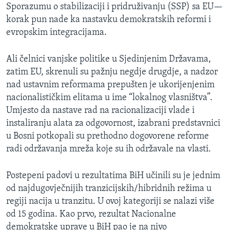
Sporazumu o stabilizaciji i pridruživanju (SSP) sa EU—
korak pun nade ka nastavku demokratskih reformi i
evropskim integracijama.
Ali čelnici vanjske politike u Sjedinjenim Državama,
zatim EU, skrenuli su pažnju negdje drugdje, a nadzor
nad ustavnim reformama prepušten je ukorijenjenim
nacionalističkim elitama u ime “lokalnog vlasništva”.
Umjesto da nastave rad na racionalizaciji vlade i
instaliranju alata za odgovornost, izabrani predstavnici
u Bosni potkopali su prethodno dogovorene reforme
radi održavanja mreža koje su ih održavale na vlasti.
Postepeni padovi u rezultatima BiH učinili su je jednim
od najdugovječnijih tranzicijskih/hibridnih režima u
regiji nacija u tranzitu. U ovoj kategoriji se nalazi više
od 15 godina. Kao prvo, rezultat Nacionalne
demokratske uprave u BiH pao je na nivo