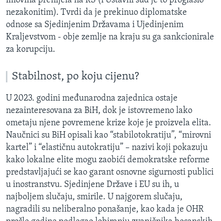
imovina prenijela na RS (i Ustavni sud je to proglasio
nezakonitim). Tvrdi da je prekinuo diplomatske
odnose sa Sjedinjenim Državama i Ujedinjenim
Kraljevstvom - obje zemlje na kraju su ga sankcionirale
za korupciju.
Stabilnost, po koju cijenu?
U 2023. godini međunarodna zajednica ostaje
nezainteresovana za BiH, dok je istovremeno lako
ometaju njene povremene krize koje je proizvela elita.
Naučnici su BiH opisali kao “stabilotokratiju”, “mirovni
kartel” i “elastičnu autokratiju” – nazivi koji pokazuju
kako lokalne elite mogu zaobići demokratske reforme
predstavljajući se kao garant osnovne sigurnosti publici
u inostranstvu. Sjedinjene Države i EU su ih, u
najboljem slučaju, smirile. U najgorem slučaju,
nagradili su neliberalno ponašanje, kao kada je OHR