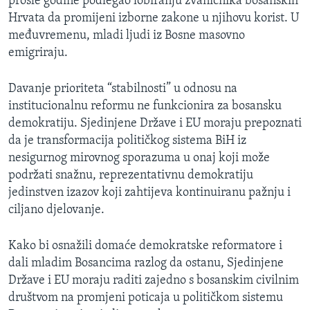
prošle godine podlegao lobiranju zvaničnika bosanskih
Hrvata da promijeni izborne zakone u njihovu korist. U
međuvremenu, mladi ljudi iz Bosne masovno
emigriraju.
Davanje prioriteta “stabilnosti” u odnosu na
institucionalnu reformu ne funkcionira za bosansku
demokratiju. Sjedinjene Države i EU moraju prepoznati
da je transformacija političkog sistema BiH iz
nesigurnog mirovnog sporazuma u onaj koji može
podržati snažnu, reprezentativnu demokratiju
jedinstven izazov koji zahtijeva kontinuiranu pažnju i
ciljano djelovanje.
Kako bi osnažili domaće demokratske reformatore i
dali mladim Bosancima razlog da ostanu, Sjedinjene
Države i EU moraju raditi zajedno s bosanskim civilnim
društvom na promjeni poticaja u političkom sistemu