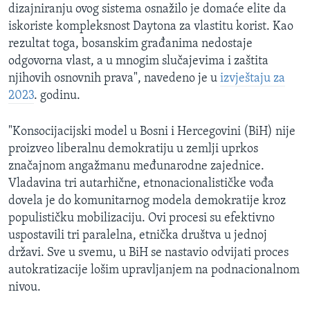
dizajniranju ovog sistema osnažilo je domaće elite da
iskoriste kompleksnost Daytona za vlastitu korist. Kao
rezultat toga, bosanskim građanima nedostaje
odgovorna vlast, a u mnogim slučajevima i zaštita
njihovih osnovnih prava", navedeno je u
izvještaju za
2023
. godinu.
"Konsocijacijski model u Bosni i Hercegovini (BiH) nije
proizveo liberalnu demokratiju u zemlji uprkos
značajnom angažmanu međunarodne zajednice.
Vladavina tri autarhične, etnonacionalističke vođa
dovela je do komunitarnog modela demokratije kroz
populističku mobilizaciju. Ovi procesi su efektivno
uspostavili tri paralelna, etnička društva u jednoj
državi. Sve u svemu, u BiH se nastavio odvijati proces
autokratizacije lošim upravljanjem na podnacionalnom
nivou.