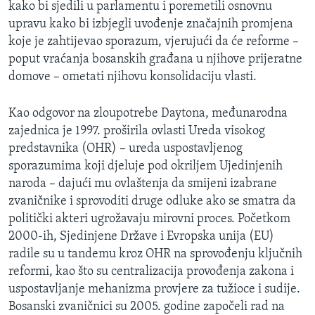
kako bi sjedili u parlamentu i poremetili osnovnu
upravu kako bi izbjegli uvođenje značajnih promjena
koje je zahtijevao sporazum, vjerujući da će reforme –
poput vraćanja bosanskih građana u njihove prijeratne
domove – ometati njihovu konsolidaciju vlasti.
Kao odgovor na zloupotrebe Daytona, međunarodna
zajednica je 1997. proširila ovlasti Ureda visokog
predstavnika (OHR) – ureda uspostavljenog
sporazumima koji djeluje pod okriljem Ujedinjenih
naroda – dajući mu ovlaštenja da smijeni izabrane
zvaničnike i sprovoditi druge odluke ako se smatra da
politički akteri ugrožavaju mirovni proces. Početkom
2000-ih, Sjedinjene Države i Evropska unija (EU)
radile su u tandemu kroz OHR na sprovođenju ključnih
reformi, kao što su centralizacija provođenja zakona i
uspostavljanje mehanizma provjere za tužioce i sudije.
Bosanski zvaničnici su 2005. godine započeli rad na