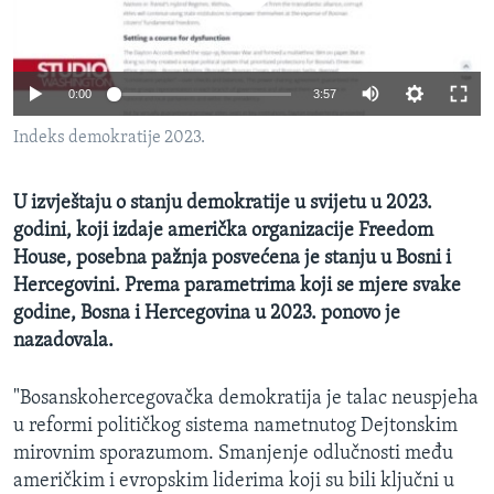
MAGAZIN
O GLASU AMERIKE
0:00
3:57
Learning English
Indeks demokratije 2023.
PRATITE NAS
U izvještaju o stanju demokratije u svijetu u 2023.
godini, koji izdaje američka organizacije Freedom
House, posebna pažnja posvećena je stanju u Bosni i
Jezici
Hercegovini. Prema parametrima koji se mjere svake
godine, Bosna i Hercegovina u 2023. ponovo je
nazadovala.
"Bosanskohercegovačka demokratija je talac neuspjeha
u reformi političkog sistema nametnutog Dejtonskim
mirovnim sporazumom. Smanjenje odlučnosti među
američkim i evropskim liderima koji su bili ključni u