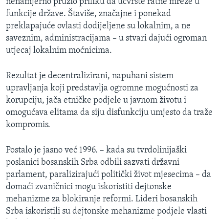
nenamjerno pružio priliku da učvrste ratne mreže u
funkcije države. Štaviše, značajne i ponekad
preklapajuće ovlasti dodijeljene su lokalnim, a ne
saveznim, administracijama – u stvari dajući ogroman
utjecaj lokalnim moćnicima.
Rezultat je decentralizirani, napuhani sistem
upravljanja koji predstavlja ogromne mogućnosti za
korupciju, jača etničke podjele u javnom životu i
omogućava elitama da siju disfunkciju umjesto da traže
kompromis.
Postalo je jasno već 1996. – kada su tvrdolinijaški
poslanici bosanskih Srba odbili sazvati državni
parlament, paralizirajući politički život mjesecima – da
domaći zvaničnici mogu iskoristiti dejtonske
mehanizme za blokiranje reformi. Lideri bosanskih
Srba iskoristili su dejtonske mehanizme podjele vlasti