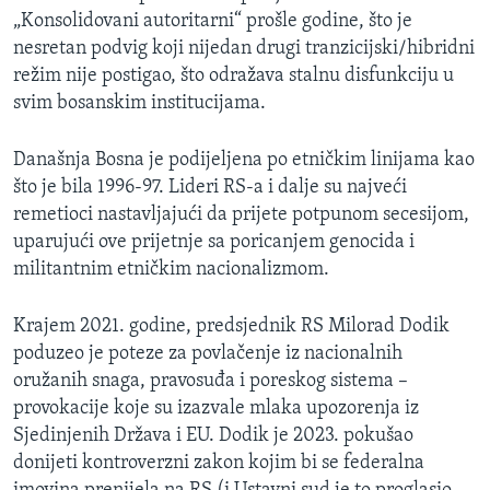
„Konsolidovani autoritarni“ prošle godine, što je
nesretan podvig koji nijedan drugi tranzicijski/hibridni
režim nije postigao, što odražava stalnu disfunkciju u
svim bosanskim institucijama.
Današnja Bosna je podijeljena po etničkim linijama kao
što je bila 1996-97. Lideri RS-a i dalje su najveći
remetioci nastavljajući da prijete potpunom secesijom,
uparujući ove prijetnje sa poricanjem genocida i
militantnim etničkim nacionalizmom.
Krajem 2021. godine, predsjednik RS Milorad Dodik
poduzeo je poteze za povlačenje iz nacionalnih
oružanih snaga, pravosuđa i poreskog sistema –
provokacije koje su izazvale mlaka upozorenja iz
Sjedinjenih Država i EU. Dodik je 2023. pokušao
donijeti kontroverzni zakon kojim bi se federalna