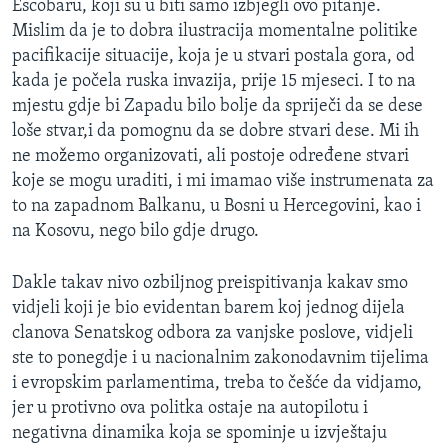
Escobaru, koji su u biti samo izbjegli ovo pitanje.
Mislim da je to dobra ilustracija momentalne politike
pacifikacije situacije, koja je u stvari postala gora, od
kada je počela ruska invazija, prije 15 mjeseci. I to na
mjestu gdje bi Zapadu bilo bolje da spriječi da se dese
loše stvar,i da pomognu da se dobre stvari dese. Mi ih
ne možemo organizovati, ali postoje određene stvari
koje se mogu uraditi, i mi imamao više instrumenata za
to na zapadnom Balkanu, u Bosni u Hercegovini, kao i
na Kosovu, nego bilo gdje drugo.
Dakle takav nivo ozbiljnog preispitivanja kakav smo
vidjeli koji je bio evidentan barem koj jednog dijela
clanova Senatskog odbora za vanjske poslove, vidjeli
ste to ponegdje i u nacionalnim zakonodavnim tijelima
i evropskim parlamentima, treba to češće da vidjamo,
jer u protivno ova politka ostaje na autopilotu i
negativna dinamika koja se spominje u izvještaju