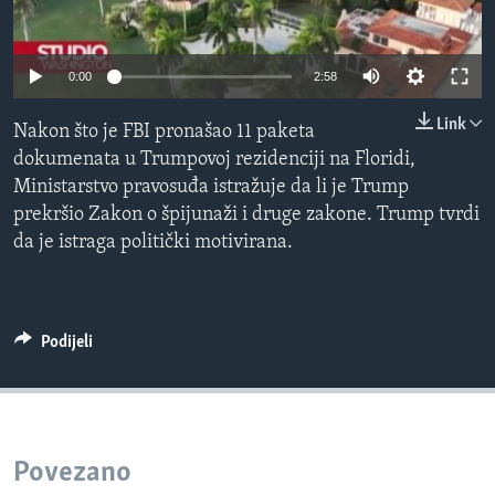
MAGAZIN
O GLASU AMERIKE
0:00
2:58
Learning English
Link
Nakon što je FBI pronašao 11 paketa
dokumenata u Trumpovoj rezidenciji na Floridi,
PRATITE NAS
Ministarstvo pravosuđa istražuje da li je Trump
prekršio Zakon o špijunaži i druge zakone. Trump tvrdi
da je istraga politički motivirana.
Jezici
Podijeli
Povezano