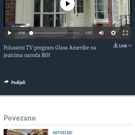
No media source currently available
MAGAZIN
O GLASU AMERIKE
Learning English
0:00
2:57
Link
Polusatni TV program Glasa Amerike na
PRATITE NAS
jezicima naroda BiH
Jezici
Podijeli
Povezano
AKTUELNO