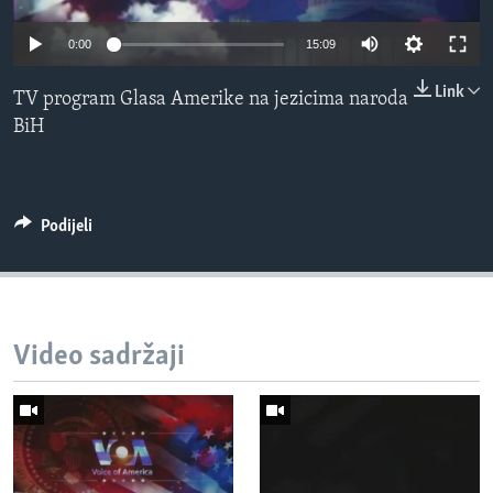
MAGAZIN
Auto
0:00
15:09
O GLASU AMERIKE
240p
Link
TV program Glasa Amerike na jezicima naroda
Learning English
360p
BiH
480p
Auto
240p
360p
480p
PRATITE NAS
720p
720p
1080p
Podijeli
1080p
Jezici
Video sadržaji