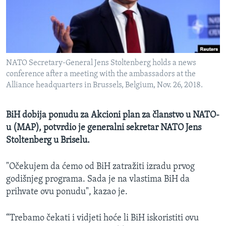
MAGAZIN
O GLASU AMERIKE
Learning English
NATO Secretary-General Jens Stoltenberg holds a news
conference after a meeting with the ambassadors at the
PRATITE NAS
Alliance headquarters in Brussels, Belgium, Nov. 26, 2018.
BiH dobija ponudu za Akcioni plan za članstvo u NATO-
u (MAP), potvrdio je generalni sekretar NATO Jens
Jezici
Stoltenberg u Briselu.
"Očekujem da ćemo od BiH zatražiti izradu prvog
godišnjeg programa. Sada je na vlastima BiH da
prihvate ovu ponudu", kazao je.
“Trebamo čekati i vidjeti hoće li BiH iskoristiti ovu