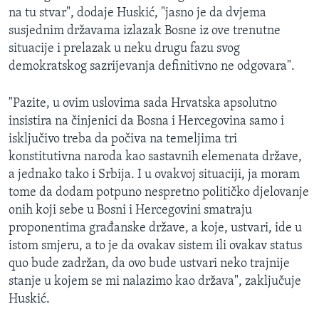
na tu stvar", dodaje Huskić, "jasno je da dvjema
susjednim državama izlazak Bosne iz ove trenutne
situacije i prelazak u neku drugu fazu svog
demokratskog sazrijevanja definitivno ne odgovara".
"Pazite, u ovim uslovima sada
Hrvatska apsolutno
insistira na činjenici da Bosna i Hercegovina samo i
isključivo treba da počiva na temeljima tri
konstitutivna naroda kao sastavnih elemenata države,
a jednako tako i Srbija. I u ovakvoj situaciji, ja moram
tome da dodam potpuno nespretno političko djelovanje
onih koji sebe u Bosni i Hercegovini smatraju
proponentima građanske države, a koje, ustvari, ide u
istom smjeru, a to je da ovakav sistem ili ovakav status
quo bude zadržan, da ovo bude ustvari neko trajnije
stanje u kojem se mi nalazimo kao država", zaključuje
Huskić.