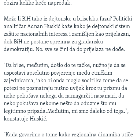
obzira koliko koče napredak.
Može li BiH tako iz dejtonske u briselsku fazu? Politički
analitičar Adnan Huskić kaže kako je dejtonski sistem
zaštite nacionalnih interesa i zamišljen kao prijelazan,
dok BiH ne postane spremna za građansku
demokratiju. No. sve se čini da do prijelaza ne dođe.
"Da bi se, međutim, došlo do te tačke, nužno je da se
uspostavi apsolutno povjerenje među etničkim
zajednicama, iako bi onda moglo voditi ka tome da se
potezi ne posmatraju nužno uvijek kroz tu prizmu da
neko pokušava nekoga da namagarči i nasamari, da
neko pokušava nekome nešto da oduzme što mu
legitimno pripada.Međutim, mi smo daleko od toga.",
konstatuje Huskić.
"Kada govorimo o tome kako regionalna dinamika utiče