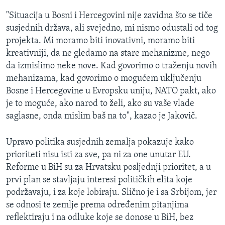
"Situacija u Bosni i Hercegovini nije zavidna što se tiče
susjednih država, ali svejedno, mi nismo odustali od tog
projekta. Mi moramo biti inovativni, moramo biti
kreativniji, da ne gledamo na stare mehanizme, nego
da izmislimo neke nove. Kad govorimo o traženju novih
mehanizama, kad govorimo o mogućem uključenju
Bosne i Hercegovine u Evropsku uniju, NATO pakt, ako
je to moguće, ako narod to želi, ako su vaše vlade
saglasne, onda mislim baš na to", kazao je Jakovič.
Upravo politika susjednih zemalja pokazuje kako
prioriteti nisu isti za sve, pa ni za one unutar EU.
Reforme u BiH su za Hrvatsku posljednji prioritet, a u
prvi plan se stavljaju interesi političkih elita koje
podržavaju, i za koje lobiraju. Slično je i sa Srbijom, jer
se odnosi te zemlje prema određenim pitanjima
reflektiraju i na odluke koje se donose u BiH, bez