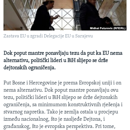
MAGAZIN
O GLASU AMERIKE
Learning English
Zastava EU u zgradi Delegacije EU u Sarajevu
PRATITE NAS
Dok poput mantre ponavljaju tezu da put ka EU nema
alternativu, politički lideri u BiH slijepo se drže
dejtonskih ograničenja.
Jezici
Put Bosne i Hercegovine je prema Evropskoj uniji i on
nema alternativu. Dok poput mantre ponavljaju ovu
tezu, politički lideri u BiH slijepo se drže dejtonskih
ograničenja, sa minimumom konstruktivnih rješenja i
stvarnog napretka. Tako je zemlja ostala u procjepu
između nacionalnog, što je nasljeđe Dejtona, i
građanskog, što je evropska perspektiva. Pri tome,