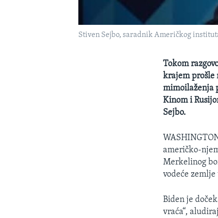
Stiven Sejbo, saradnik Američkog institu
Tokom razgovor
krajem prošle n
mimoilaženja p
Kinom i Rusijo
Sejbo.
WASHINGTO
američko-njem
Merkelinog bor
vodeće zemlje 
Biden je doček
vraća“, aludir