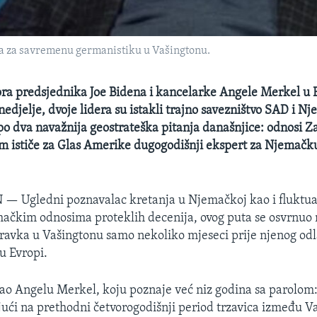
ta za savremenu germanistiku u Vašingtonu.
a predsjednika Joe Bidena i kancelarke Angele Merkel u B
edjelje, dvoje lidera su istakli trajno savezništvo SAD i Nje
o dva navažnija geostrateška pitanja današnjice: odnosi Z
m ističe za Glas Amerike dugogodišnji ekspert za Njemačku
N —
Ugledni poznavalac kretanja u Njemačkoj kao i fluktua
ačkim odnosima proteklih decenija, ovog puta se osvrnuo 
avka u Vašingtonu samo nekoliko mjeseci prije njenog odl
u Evropi.
ao Angelu Merkel, koju poznaje već niz godina sa parolom
ajući na prethodni četvorogodišnji period trzavica između V