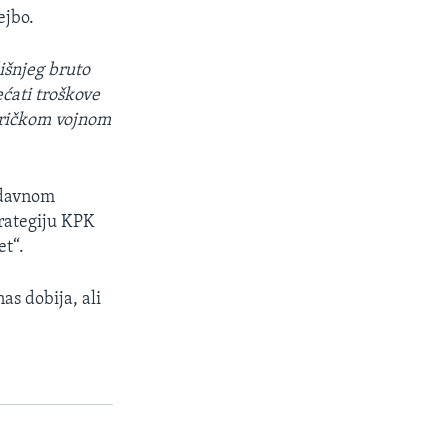
ejbo.
išnjeg bruto
ećati troškove
eričkom vojnom
edavnom
trategiju KPK
et“.
as dobija, ali