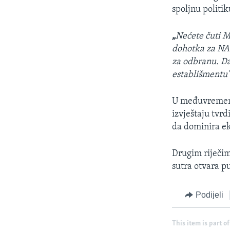
spoljnu politi
„
Nećete čuti 
dohotka za NAT
za odbranu. D
establišmentu
U međuvremenu
izvještaju tvr
da dominira ek
Drugim riječim
sutra otvara p
Podijeli
This item is part of