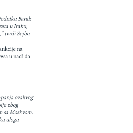
sjedniku Barak
ata u Iraku,
” tvrdi Sejbo.
ankcije na
resa u nadi da
lapanja ovakvog
sije zbog
om sa Moskvom.
ku ulogu