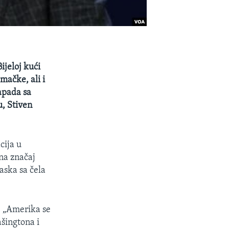
ijeloj kući
mačke, ali i
apada sa
, Stiven
cija u
na značaj
aska sa čela
: „Amerika se
ašingtona i