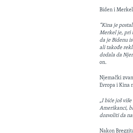
Biden i Merkel
“Kina je postal
Merkel je, pri
da je Bidenu i
ali takođe rek
dodala da Njem
on
.
Njemački zvanič
Evropa i Kina 
„I biće još viš
Amerikanci, bl
dozvoliti da n
Nakon Bregzita