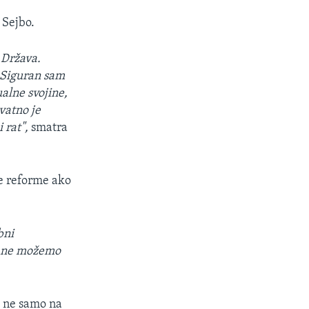
 Sejbo.
 Država.
 Siguran sam
alne svojine,
vatno je
 rat",
smatra
ne reforme ako
bni
m, ne možemo
o ne samo na