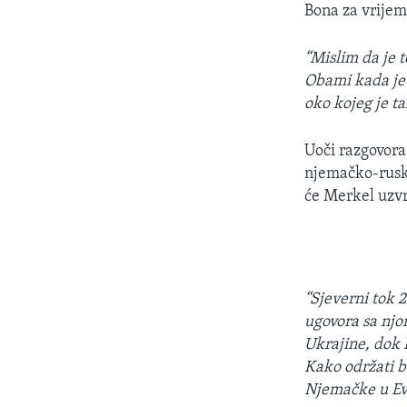
Bona za vrijem
“Mislim da je 
Obami kada je 
oko kojeg je t
Uoči razgovora
njemačko-ruski
će Merkel uzvra
“Sjeverni tok 
ugovora sa njo
Ukrajine, dok
Kako održati b
Njemačke u Evr