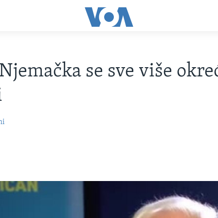
 Njemačka se sve više okre
i
hi