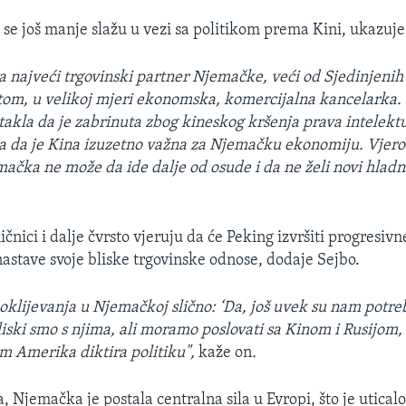
 se još manje slažu u vezi sa politikom prema Kini, ukazuje
a najveći trgovinski partner Njemačke, veći od Sjedinjenih
 tom, u velikoj mjeri ekonomska, komercijalna kancelarka.
stakla da je zabrinuta zbog kineskog kršenja prava intelektu
la da je Kina izuzetno važna za Njemačku ekonomiju. Vjero
ačka ne može da ide dalje od osude i da ne želi novi hladni
nici i dalje čvrsto vjeruju da će Peking izvršiti progresiv
nastave svoje bliske trgovinske odnose, dodaje Sejbo.
e oklijevanja u Njemačkoj slično: ‘Da, još uvek su nam potre
iski smo s njima, ali moramo poslovati sa Kinom i Rusijo
am Amerika diktira politiku",
kaže on
.
, Njemačka je postala centralna sila u Evropi, što je utical