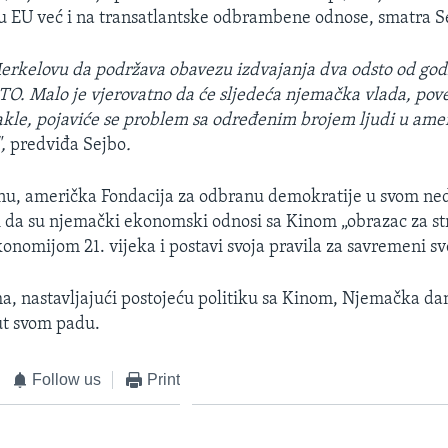
ku EU već i na transatlantske odbrambene odnose, smatra S
Merkelovu da podržava obavezu izdvajanja dva odsto od god
O. Malo je vjerovatno da će sljedeća njemačka vlada, pov
akle, pojaviće se problem sa određenim brojem ljudi u am
",
predviđa Sejbo
.
, američka Fondacija za odbranu demokratije u svom n
di da su njemački ekonomski odnosi sa Kinom „obrazac za s
onomijom 21. vijeka i postavi svoja pravila za savremeni sv
a, nastavljajući postojeću politiku sa Kinom, Njemačka dan
ut svom padu.
Follow us
Print