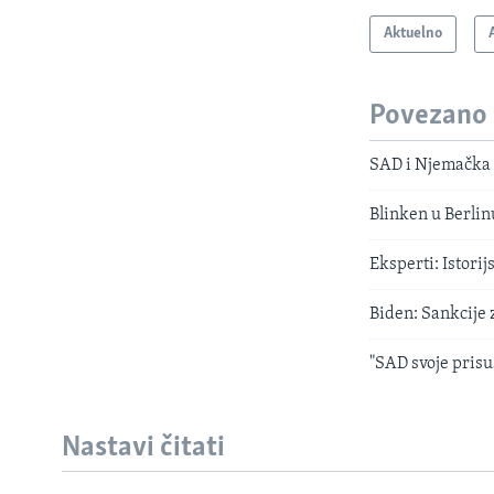
Aktuelno
Povezano
SAD i Njemačka 
Blinken u Berlinu
Eksperti: Istori
Biden: Sankcije 
"SAD svoje prisu
Nastavi čitati