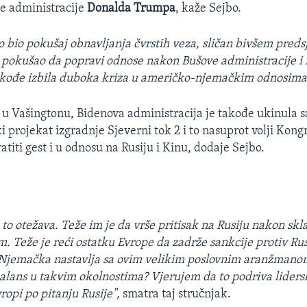
e administracije
Donalda Trumpa
, kaže Sejbo.
to bio pokušaj obnavljanja čvrstih veza, sličan bivšem pred
pokušao da popravi odnose nakon Bušove administracije i r
akođe izbila duboka kriza u američko-njemačkim odnosima,
 u Vašingtonu, Bidenova administracija je takođe ukinula s
 projekat izgradnje Sjeverni tok 2 i to nasuprot volji Kong
titi gest i u odnosu na Rusiju i Kinu, dodaje Sejbo.
2 to otežava. Teže im je da vrše pritisak na Rusiju nakon sk
m. Teže je reći ostatku Evrope da zadrže sankcije protiv Ru
 Njemačka nastavlja sa ovim velikim poslovnim aranžman
alans u takvim okolnostima? Vjerujem da to podriva liders
opi po pitanju Rusije",
smatra taj stručnjak.