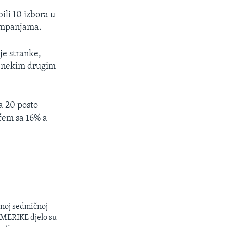
ili 10 izbora u
kampanjama.
je stranke,
i nekim drugim
a 20 posto
ćem sa 16% a
enoj sedmičnoj
 AMERIKE djelo su