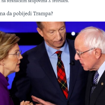
 na stranačkim skupovima 3. februara.
ena da pobijedi Trampa?