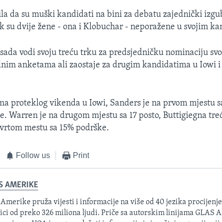
ila da su muški kandidati na bini za debatu zajednički izgub
k su dvije žene - ona i Klobuchar - neporažene u svojim 
i sada vodi svoju treću trku za predsjedničku nominaciju svo
lnim anketama ali zaostaje za drugim kandidatima u Iowi 
 proteklog vikenda u Iowi, Sanders je na prvom mjestu s
e. Warren je na drugom mjestu sa 17 posto, Buttigiegna tre
tvrtom mestu sa 15% podrške.
Follow us
Print
S AMERIKE
 Amerike pruža vijesti i informacije na više od 40 jezika procijenj
ici od preko 326 miliona ljudi. Priče sa autorskim linijama GLAS