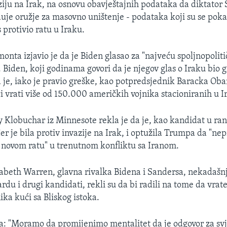
iju na Irak, na osnovu obavještajnih podataka da diktato
uje oružje za masovno uništenje - podataka koji su se poka
 protivio ratu u Iraku.
monta izjavio je da je Biden glasao za "najveću spoljnopolit
". Biden, koji godinama govori da je njegov glas o Iraku bio 
a je, iako je pravio greške, kao potpredsjednik Baracka Ob
i vrati više od 150.000 američkih vojnika stacioniranih u I
Klobuchar​ iz Minnesote rekla je da je, kao kandidat u rano
er je bila protiv invazije na Irak, i optužila Trumpa da "ne
 novom ratu" u trenutnom konfliktu sa Iranom.
abeth Warren, glavna rivalka Bidena i Sandersa, nekadašnj
du i drugi kandidati, rekli su da bi radili na tome da vrate
ika kući sa Bliskog istoka.
a: "Moramo da promijenimo mentalitet da je odgovor za svj