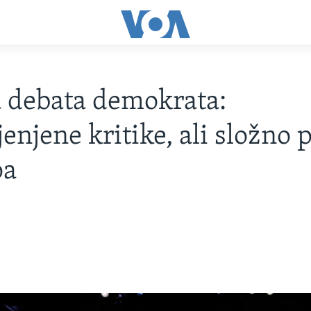
 debata demokrata:
enjene kritike, ali složno 
pa