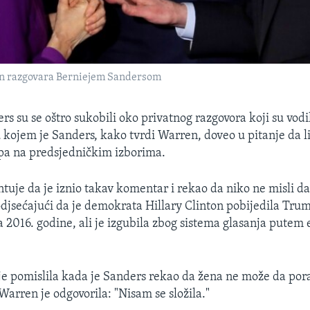
n razgovara Berniejem Sandersom
s su se oštro sukobili oko privatnog razgovora koji su vodil
 kojem je Sanders, kako tvrdi Warren, doveo u pitanje da 
pa na predsjedničkim izborima.
uje da je iznio takav komentar i rekao da niko ne misli d
odjsećajući da je demokrata Hillary Clinton pobijedila Tru
a 2016. godine, ali je izgubila zbog sistema glasanja putem 
 je pomislila kada je Sanders rekao da žena ne može da po
Warren je odgovorila: "Nisam se složila."