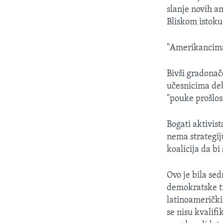
slanje novih am
Bliskom istoku
"Amerikancima 
Bivši gradonač
učesnicima deb
"pouke prošlost
Bogati aktivis
nema strategij
koalicija da bi
Ovo je bila se
demokratske tr
latinoamerički 
se nisu kvalif