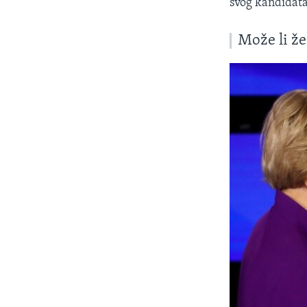
svog kandidata
Može li ž