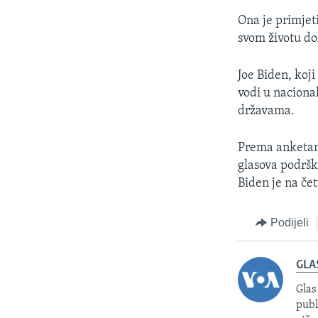
Ona je primjet
svom životu do
Joe Biden, koj
vodi u naciona
državama.
Prema anketama
glasova podršk
Biden je na če
Podijeli
GLA
Glas
publ