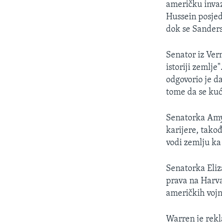
američku invaz
Hussein posjed
dok se Sanders
Senator iz Ver
istoriji zemlje
odgovorio je d
tome da se kuć
Senatorka Amy 
karijere, takođ
vodi zemlju ka
Senatorka Eliz
prava na Harvar
američkih vojn
Warren je rekl