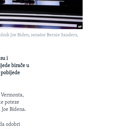
dnik Joe Biden, senator Bernie Sanders,
su i
ijede birače u
a pobijede
z Vermonta,
ke poteze
 Joe Bidena.
 da odobri