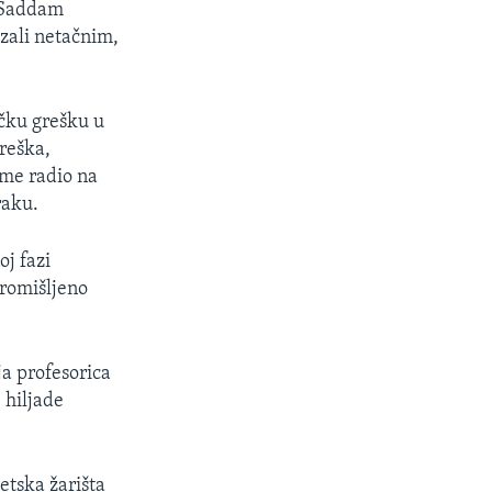
r Saddam
zali netačnim,
ičku grešku u
greška,
ame radio na
raku.
j fazi
promišljeno
a profesorica
 hiljade
etska žarišta