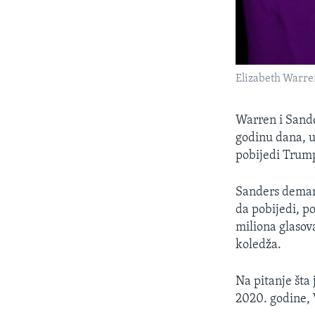
Elizabeth Warre
Warren i Sander
godinu dana, u
pobijedi Trum
Sanders demant
da pobijedi, p
miliona glasov
koledža.
Na pitanje šta
2020. godine, 