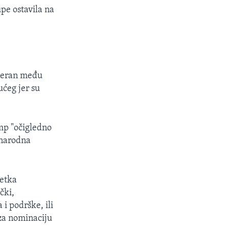
upe ostavila na
eteran među
ućeg jer su
ump "očigledno
unarodna
četka
čki,
 i podrške, ili
 za nominaciju