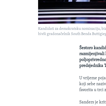
Kandidati za demokratsku nominaciju, biz
bivši gradonačelnik South Benda Buttigie
Šestoro kandid
razmijenjivali
poljoprivrednoj
predsjednika 
U vrijeme poja
koji sebe nazi
favorita u trc
Sanders je kri