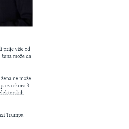
i prije više od
li žena može da
a žena ne može
mpa za skoro 3
elektorskih
razi Trumpa