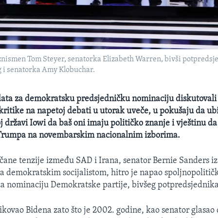
nismen Tom Steyer, senatorka Elizabeth Warren, bivši potpredsje
g i senatorka Amy Klobuchar.
ata za demokratsku predsjedničku nominaciju diskutovali 
 kritike na napetoj debati u utorak uveče, u pokušaju da ub
 državi Iowi da baš oni imaju političko znanje i vještinu d
Trumpa na novembarskim nacionalnim izborima.
čane tenzije između SAD i Irana, senator Bernie Sanders i
va demokratskim socijalistom, hitro je napao spoljnopolitič
i za nominaciju Demokratske partije, bivšeg potpredsjednika
tikovao Bidena zato što je 2002. godine, kao senator glasao