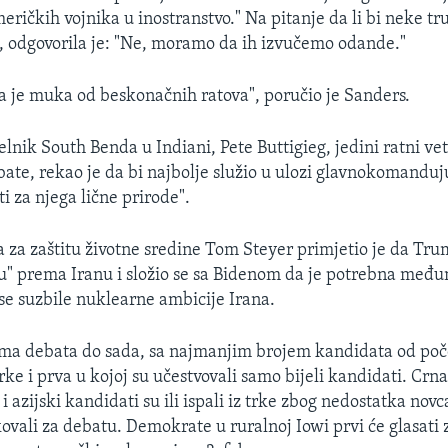
eričkih vojnika u inostranstvo." Na pitanje da li bi neke tr
, odgovorila je: "Ne, moramo da ih izvučemo odande."
je muka od beskonačnih ratova", poručio je Sanders.
elnik South Benda u Indiani, Pete Buttigieg​, jedini ratni v
ate, rekao je da bi najbolje služio u ulozi glavnokomanduj
i za njega lične prirode".
ta za zaštitu životne sredine Tom Steyer primjetio je da Tr
u" prema Iranu i složio se sa Bidenom da je potrebna međ
 se suzbile nuklearne ambicije Irana.
dma debata do sada, sa najmanjim brojem kandidata od po
ke i prva u kojoj su učestvovali samo bijeli kandidati. Crna
i azijski kandidati su ili ispali iz trke zbog nedostatka novca
ikovali za debatu. Demokrate u ruralnoj Iowi prvi će glasati