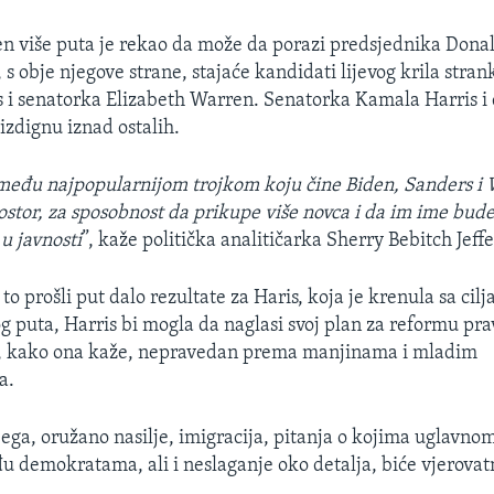
den više puta je rekao da može da porazi predsjednika Don
 obje njegove strane, stajaće kandidati lijevog krila strank
 i senatorka Elizabeth Warren. Senatorka Kamala Harris i 
izdignu iznad ostalih.
 među najpopularnijom trojkom koju čine Biden, Sanders i
rostor, za sposobnost da prikupe više novca i da im ime bude
u javnosti
”, kaže politička analitičarka Sherry Bebitch Jeffe
to prošli put dalo rezultate za Haris, koja je krenula sa c
g puta, Harris bi mogla da naglasi svoj plan za reformu pr
je, kako ona kaže, nepravedan prema manjinama i mladim
a.
ega, oružano nasilje, imigracija, pitanja o kojima uglavnom
u demokratama, ali i neslaganje oko detalja, biće vjerova