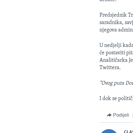
Predsjednik Tru
saradnika, sav
njegova admini
U nedjelji kad
će postaviti p
Analitičarka J
Twittera.
“Ovog puta Don
I dok se polit
Podijeli
GLA