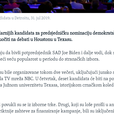
ata u Detroitu, 31. jul 2019.
arnijih kandidata za predsjedničku nominaciju demokrats
suočiti na debati u Houstonu u Texasu.
u da bivši potpredsjednik SAD Joe Biden i dalje vodi, dok 
teći veću popularost u periodu do stranačkih izbora.
su bile organizovane tokom dve večeri, uključujući junsko 
ila TV mreža NBC. U četvrtak, deset kandidata će biti na 
na Južnom univerzitetu Texasa, istorijskom crnačkom koled
povukli su se iz izborne trke. Drugi, koji su loše prošli u a
triktnije zahteve za finansiranje kampanje, bili su isključeni