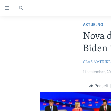
Linkovi
Pređi
na
Pretraživač
TV PROGRAM
glavni
AKTUELNO
sadržaj
VIDEO
Nova d
Pređi
FOTOGRAFIJE DANA
na
Biden 
glavnu
VIJESTI
navigaciju
NAUKA I TEHNOLOGIJA
SJEDINJENE AMERIČKE DRŽAVE
Idi
GLAS AMERIKE
na
SPECIJALNI PROJEKTI
BOSNA I HERCEGOVINA
11 septembar, 20
pretragu
KORUPCIJA
SVIJET
SLOBODA MEDIJA
Podijeli
ŽENSKA STRANA
IZBJEGLIČKA STRANA