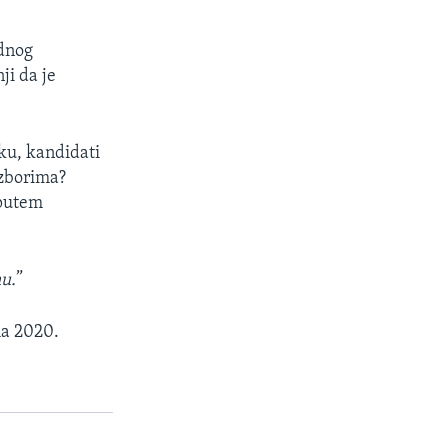
ednog
ji da je
iku, kandidati
izborima?
 putem
mu.
”
ma 2020.