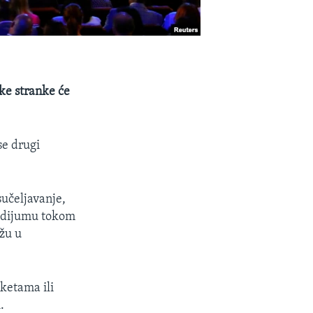
ke stranke će
se drugi
sučeljavanje,
podijumu tokom
žu u
nketama ili
.