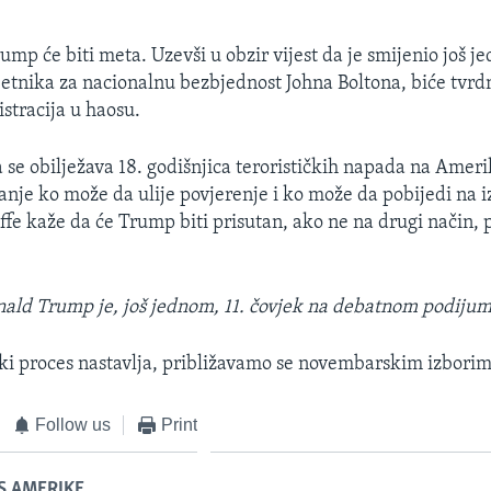
mp će biti meta. Uzevši u obzir vijest da je smijenio još j
jetnika za nacionalnu bezbjednost Johna Boltona, biće tvrdn
stracija u haosu.
a se obilježava 18. godišnjica terorističkih napada na Amer
itanje ko može da ulije povjerenje i ko može da pobijedi na 
effe kaže da će Trump biti prisutan, ako ne na drugi način,
ald Trump je, još jednom, 11. čovjek na debatnom podiju
ički proces nastavlja, približavamo se novembarskim izbori
Follow us
Print
S AMERIKE