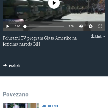
No media source currently available
MAGAZIN
O GLASU AMERIKE
Learning English
0:00
3:06
Link
Polusatni TV program Glasa Amerike na
PRATITE NAS
jezicima naroda BiH
Jezici
Podijeli
Povezano
AKTUELNO