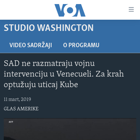
Linkovi
Pređi
na
STUDIO WASHINGTON
glavni
TV PROGRAM
sadržaj
VIDEO
Pređi
VIDEO SADRŽAJI
O PROGRAMU
na
FOTOGRAFIJE DANA
glavnu
SAD ne razmatraju vojnu
VIJESTI
navigaciju
intervenciju u Venecueli. Za krah
Idi
NAUKA I TEHNOLOGIJA
SJEDINJENE AMERIČKE DRŽAVE
optužuju uticaj Kube
na
SPECIJALNI PROJEKTI
BOSNA I HERCEGOVINA
pretragu
11 mart, 2019
KORUPCIJA
SVIJET
GLAS AMERIKE
SLOBODA MEDIJA
ŽENSKA STRANA
IZBJEGLIČKA STRANA