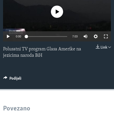
MAGAZIN
No media source currently available
O GLASU AMERIKE
Learning English
0:00
7:03
PRATITE NAS
Link
Polusatni TV program Glasa Amerike na
jezicima naroda BiH
Jezici
Podijeli
Povezano