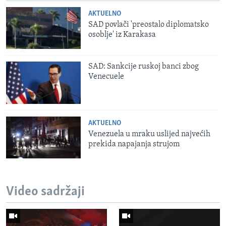
AKTUELNO
SAD povlači 'preostalo diplomatsko
osoblje' iz Karakasa
SAD: Sankcije ruskoj banci zbog
Venecuele
AKTUELNO
Venezuela u mraku uslijed najvećih
prekida napajanja strujom
Video sadržaji