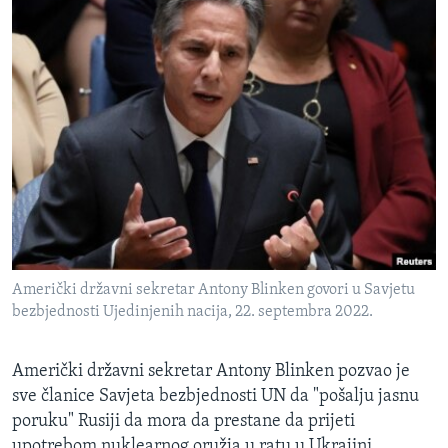
Američki državni sekretar Antony Blinken govori u Savjetu
bezbjednosti Ujedinjenih nacija, 22. septembra 2022.
Američki državni sekretar Antony Blinken pozvao je
sve članice Savjeta bezbjednosti UN da "pošalju jasnu
poruku" Rusiji da mora da prestane da prijeti
upotrebom nuklearnog oružja u ratu u Ukrajini.