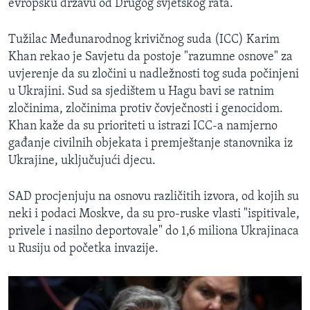
evropsku državu od Drugog svjetskog rata.
Tužilac Međunarodnog krivičnog suda (ICC) Karim
Khan rekao je Savjetu da postoje "razumne osnove" za
uvjerenje da su zločini u nadležnosti tog suda počinjeni
u Ukrajini. Sud sa sjedištem u Hagu bavi se ratnim
zločinima, zločinima protiv čovječnosti i genocidom.
Khan kaže da su prioriteti u istrazi ICC-a namjerno
gađanje civilnih objekata i premještanje stanovnika iz
Ukrajine, uključujući djecu.
SAD procjenjuju na osnovu različitih izvora, od kojih su
neki i podaci Moskve, da su pro-ruske vlasti "ispitivale,
privele i nasilno deportovale" do 1,6 miliona Ukrajinaca
u Rusiju od početka invazije.