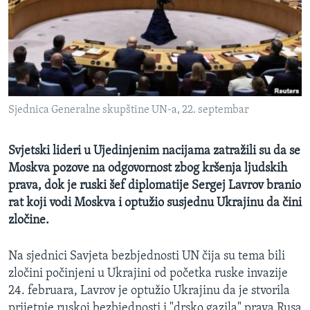
MAGAZIN
O GLASU AMERIKE
Learning English
Sjednica Generalne skupštine UN-a, 22. septembar
PRATITE NAS
Svjetski lideri u Ujedinjenim nacijama zatražili su da se
Moskva pozove na odgovornost zbog kršenja ljudskih
Jezici
prava, dok je ruski šef diplomatije Sergej Lavrov branio
rat koji vodi Moskva i optužio susjednu Ukrajinu da čini
zločine.
Na sjednici Savjeta bezbjednosti UN čija su tema bili
zločini počinjeni u Ukrajini od početka ruske invazije
24. februara, Lavrov je optužio Ukrajinu da je stvorila
prijetnje ruskoj bezbjednosti i "drsko gazila" prava Rusa