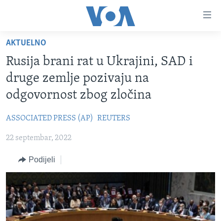
Linkovi
Pređi
na
AKTUELNO
glavni
TV PROGRAM
sadržaj
Rusija brani rat u Ukrajini, SAD i
VIDEO
Pređi
druge zemlje pozivaju na
na
FOTOGRAFIJE DANA
odgovornost zbog zločina
glavnu
VIJESTI
navigaciju
ASSOCIATED PRESS (AP)
REUTERS
Idi
NAUKA I TEHNOLOGIJA
SJEDINJENE AMERIČKE DRŽAVE
na
22 septembar, 2022
SPECIJALNI PROJEKTI
BOSNA I HERCEGOVINA
pretragu
KORUPCIJA
Podijeli
SVIJET
SLOBODA MEDIJA
ŽENSKA STRANA
IZBJEGLIČKA STRANA