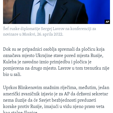
Šef ruske diplomatije Sergej Lavrov na konferenciji za
novinare u Moskvi, 26. aprila 2022.
Dok su se pripadnici osoblja spremali da pločicu koja
označava mjesto Ukrajine stave pored mjesta Rusije,
Kuleba je navodno iznio primjedbu i pločica je
pomjerena na drugo mjesto. Lavrov u tom trenutku nije
bio u sali.
Uprkos Blinkenovim snažnim riječima, međutim, jedan
američki zvaničnik izjavio je za AP da državni sekretar
nema iluzije da će Savjet bezbjednosti preduzeti
korake protiv Rusije, imajući u vidu njeno pravo veta