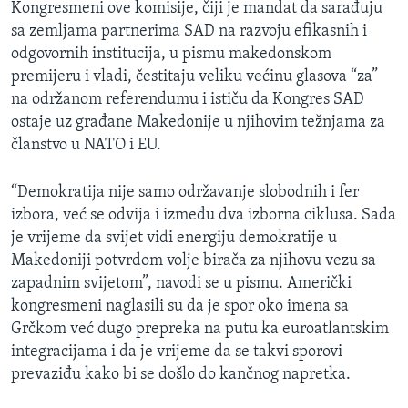
Kongresmeni ove komisije, čiji je mandat da sarađuju
sa zemljama partnerima SAD na razvoju efikasnih i
odgovornih institucija, u pismu makedonskom
premijeru i vladi, čestitaju veliku većinu glasova “za”
na održanom referendumu i ističu da Kongres SAD
ostaje uz građane Makedonije u njihovim težnjama za
članstvo u NATO i EU.
“Demokratija nije samo održavanje slobodnih i fer
izbora, već se odvija i između dva izborna ciklusa. Sada
je vrijeme da svijet vidi energiju demokratije u
Makedoniji potvrdom volje birača za njihovu vezu sa
zapadnim svijetom”, navodi se u pismu. Američki
kongresmeni naglasili su da je spor oko imena sa
Grčkom već dugo prepreka na putu ka euroatlantskim
integracijama i da je vrijeme da se takvi sporovi
prevaziđu kako bi se došlo do kančnog napretka.