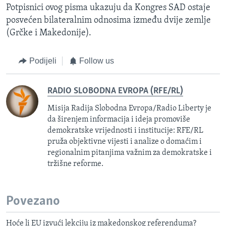
Potpisnici ovog pisma ukazuju da Kongres SAD ostaje
posvećen bilateralnim odnosima između dvije zemlje
(Grčke i Makedonije).
Podijeli
Follow us
RADIO SLOBODNA EVROPA (RFE/RL)
Misija Radija Slobodna Evropa/Radio Liberty je
da širenjem informacija i ideja promoviše
demokratske vrijednosti i institucije: RFE/RL
pruža objektivne vijesti i analize o domaćim i
regionalnim pitanjima važnim za demokratske i
tržišne reforme.
Povezano
Hoće li EU izvući lekciju iz makedonskog referenduma?