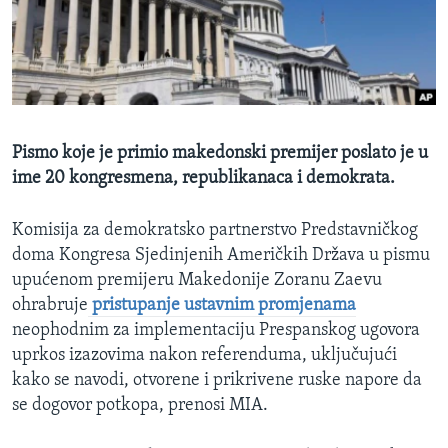
MAGAZIN
O GLASU AMERIKE
Learning English
Pismo koje je primio makedonski premijer poslato je u
PRATITE NAS
ime 20 kongresmena, republikanaca i demokrata.
Komisija za demokratsko partnerstvo Predstavničkog
Jezici
doma Kongresa Sjedinjenih Američkih Država u pismu
upućenom premijeru Makedonije Zoranu Zaevu
ohrabruje
pristupanje ustavnim promjenama
neophodnim za implementaciju Prespanskog ugovora
uprkos izazovima nakon referenduma, uključujući
kako se navodi, otvorene i prikrivene ruske napore da
se dogovor potkopa, prenosi MIA.