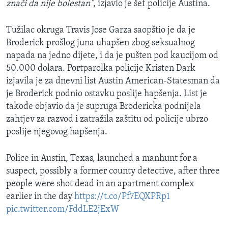
znači da nije bolestan"
, izjavio je šef policije Austina.
Tužilac okruga Travis Jose Garza saopštio je da je
Broderick prošlog juna uhapšen zbog seksualnog
napada na jedno dijete, i da je pušten pod kaucijom od
50.000 dolara. Portparolka policije Kristen Dark
izjavila je za dnevni list Austin American-Statesman da
je Broderick podnio ostavku poslije hapšenja. List je
takođe objavio da je supruga Brodericka podnijela
zahtjev za razvod i zatražila zaštitu od policije ubrzo
poslije njegovog hapšenja.
Police in Austin, Texas, launched a manhunt for a
suspect, possibly a former county detective, after three
people were shot dead in an apartment complex
earlier in the day
https://t.co/Pf7EQXPRp1
pic.twitter.com/FddLE2jExW