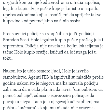
u zgradi kompanije kod aerodroma u Indianapolisu,
legalno kupio dvije puške koje je koristio u napadu,
uprkos zakonima koji su osmišljeni da spriječe takve
kupovine kod potencijalno nasilnih osoba.
Predstavnici policije su saopštili da je 19-godišnji
Brandon Scott Hole legalno kupio puške prošlog jula i
septembra. Policija nije navela na kojim lokacijama je
tačno Hole kupio oružje, ističući da je istraga još u
toku.
Nakon što je ubio osmero ljudi, Hole je izvršio
samobuistvo. Agenti FBI-ja ispitivali su mladića prošle
godine nakon što je njegova majka nazvala policiju
zabrinuta da možda planira da izvrši "samoubistvo uz
pomoć policije", odnosno isprovocira policajce da
pucaju u njega. Tada je u njegovoj kući zaplijenjena
puška - "sačmara" - koju mu nikada nije vraćena.