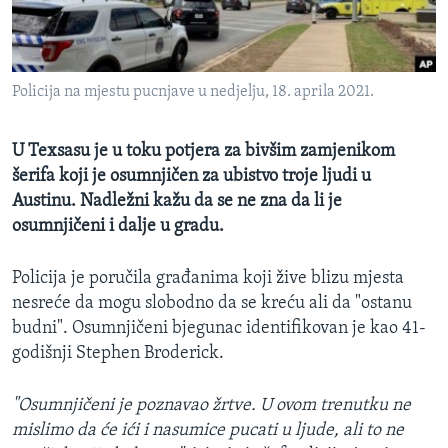
MAGAZIN
O GLASU AMERIKE
Policija na mjestu pucnjave u nedjelju, 18. aprila 2021.
Learning English
U Texsasu je u toku potjera za bivšim zamjenikom
PRATITE NAS
šerifa koji je osumnjičen za ubistvo troje ljudi u
Austinu. Nadležni kažu da se ne zna da li je
osumnjičeni i dalje u gradu.
Jezici
Policija je poručila građanima koji žive blizu mjesta
nesreće da mogu slobodno da se kreću ali da "ostanu
budni". Osumnjičeni bjegunac identifikovan je kao 41-
godišnji Stephen Broderick​.
"Osumnjičeni je poznavao žrtve. U ovom trenutku ne
mislimo da će ići i nasumice pucati u ljude, ali to ne