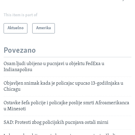
This item is part of
Aktuelno
Amerika
Povezano
Osam ljudi ubijeno u pucnjavi u objektu FedExa u
Indianapolisu
Objavljen snimak kada je policajac upucao 13-godišnjaka u
Chicagu
Ostavke šefa policije i policajke poslije smrti Afroamerikanca
u Minesoti
SAD: Protesti zbog policijskih pucnjava ostali mirni