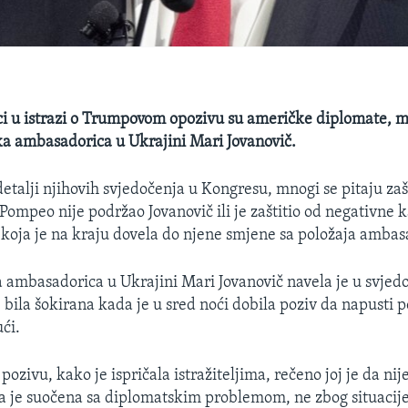
ci u istrazi o Trumpovom opozivu su američke diplomate, 
ka ambasadorica u Ukrajini Mari Jovanovič.
detalji njihovih svjedočenja u Kongresu, mnogi se pitaju za
Pompeo nije podržao Jovanovič ili je zaštitio od negativne
 koja je na kraju dovela do njene smjene sa položaja ambas
 ambasadorica u Ukrajini Mari Jovanovič navela je u svjed
bila šokirana kada je u sred noći dobila poziv da napusti po
ći.
ozivu, kako je ispričala istražiteljima, rečeno joj je da nij
da je suočena sa diplomatskim problemom, ne zbog situacije