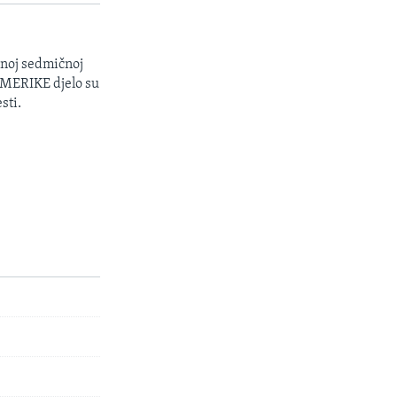
enoj sedmičnoj
 AMERIKE djelo su
sti.