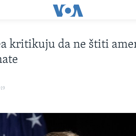
 kritikuju da ne štiti ame
mate
019