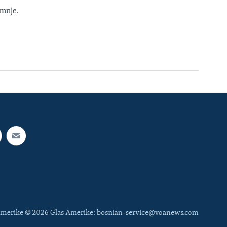
umnje.
 Amerike © 2026 Glas Amerike: bosnian-service@voanews.com