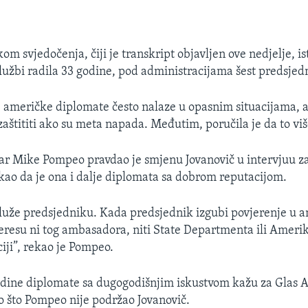
kom svjedočenja, čiji je transkript objavljen ove nedjelje, is
lužbi radila 33 godine, pod administracijama šest predsjed
e američke diplomate često nalaze u opasnim situacijama, a
zaštititi ako su meta napada. Međutim, poručila je da to više
ar Mike Pompeo pravdao je smjenu Jovanovič u intervjuu za
takao da je ona i dalje diplomata sa dobrom reputacijom.
luže predsjedniku. Kada predsjednik izgubi povjerenje u 
teresu ni tog ambasadora, niti State Departmenta ili Amerik
iji”, rekao je Pompeo.
dine diplomate sa dugogodišnjim iskustvom kažu za Glas A
o što Pompeo nije podržao Jovanovič.