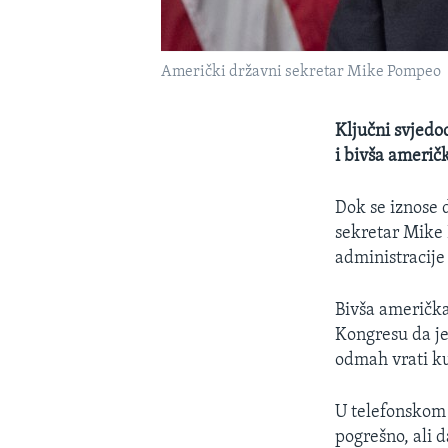
Američki državni sekretar Mike Pompeo
Ključni svjedo
i bivša američ
Dok se iznose 
sekretar Mike 
administracije
Bivša američka
Kongresu da je 
odmah vrati ku
U telefonskom p
pogrešno, ali 