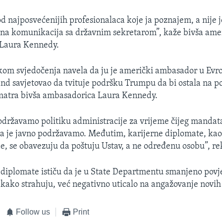
od najposvećenijih profesionalaca koje ja poznajem, a nije
tna komunikacija sa državnim sekretarom”, kaže bivša ame
Laura Kennedy.
okom svjedočenja navela da ju je američki ambasador u Evro
d savjetovao da tvituje podršku Trumpu da bi ostala na po
smatra bivša ambasadorica Laura Kennedy.
državamo politiku administracije za vrijeme čijeg mandat
a je javno podržavamo. Međutim, karijerne diplomate, kao 
de, se obavezuju da poštuju Ustav, a ne određenu osobu”, rek
 diplomate ističu da je u State Departmentu smanjeno povj
 kako strahuju, već negativno uticalo na angažovanje novih
Follow us
Print