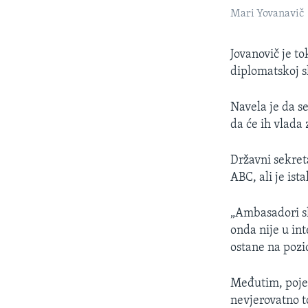
Mari Yovanavič
Jovanovič je to
diplomatskoj s
Navela je da s
da će ih vlada 
Državni sekret
ABC, ali je is
„Ambasadori s
onda nije u in
ostane na pozic
Međutim, poje
nevjerovatno t