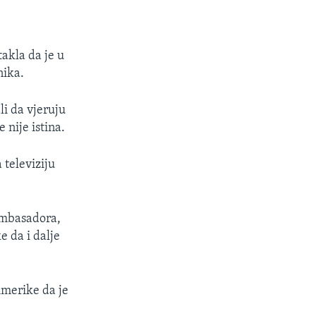
takla da je u
nika.
li da vjeruju
 nije istina.
 televiziju
ambasadora,
e da i dalje
merike da je