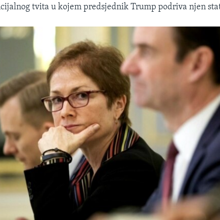
cijalnog tvita u kojem predsjednik Trump podriva njen sta