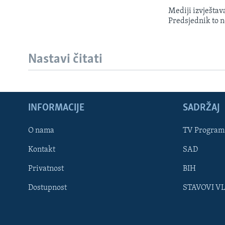
Mediji izvještav
Predsjednik to n
Nastavi čitati
INFORMACIJE
SADRŽAJ
Learning English
O nama
TV Program
Kontakt
SAD
PRATITE NAS
Privatnost
BIH
Dostupnost
STAVOVI V
Jezici