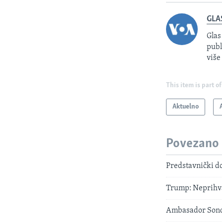
GLA
Glas
publ
više
This item is part of
Aktuelno
Povezano
Predstavnički do
Trump: Neprihvat
Ambasador Sondl