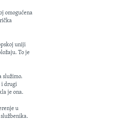
 joj omogućena
rička
pskoj uniji
ložaju. To je
a služimo.
i drugi
la je ona.
erenje u
 službenika.