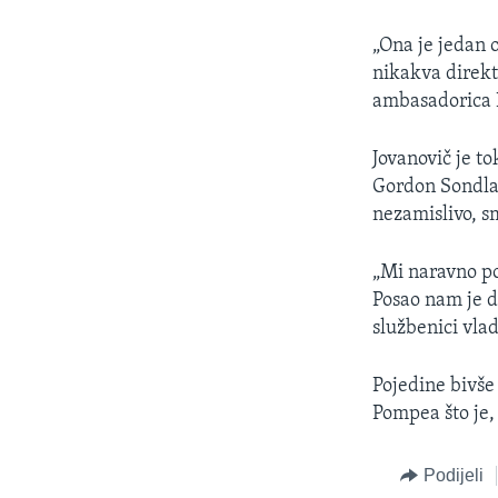
„Ona je jedan 
nikakva direk
ambasadorica 
Jovanovič je t
Gordon Sondlan
nezamislivo, 
„Mi naravno po
Posao nam je d
službenici vla
Pojedine bivše
Pompea što je,
Podijeli