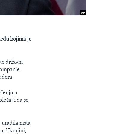
među kojima je
što državni
 kampanje
adora.
očenju u
ložaj i da se
e uradila ništa
 u Ukrajini,