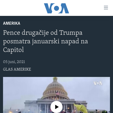
Linkovi
Pređi
na
AMERIKA
glavni
TV PROGRAM
sadržaj
Pence drugačije od Trumpa
VIDEO
Pređi
posmatra januarski napad na
na
FOTOGRAFIJE DANA
glavnu
Capitol
VIJESTI
navigaciju
Idi
05 juni, 2021
NAUKA I TEHNOLOGIJA
SJEDINJENE AMERIČKE DRŽAVE
na
GLAS AMERIKE
SPECIJALNI PROJEKTI
BOSNA I HERCEGOVINA
pretragu
KORUPCIJA
SVIJET
SLOBODA MEDIJA
ŽENSKA STRANA
No media source currently available
IZBJEGLIČKA STRANA