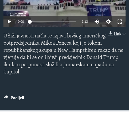
MAGAZIN
O GLASU AMERIKE
0:00
1:13
Learning English
Link
U žiži javnosti našla se izjava bivšeg američkog
potpredsjednika Mikea Pencea koji je tokom
PRATITE NAS
republikanskog skupa u New Hampshireu rekao da ne
vjeruje da bi se on i bivši predsjednik Donald Trump
ikada u potpunosti složili o januarskom napadu na
Capitol.
Jezici
Podijeli