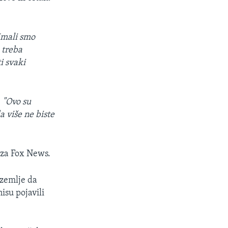
Imali smo
 treba
i svaki
:
"Ovo su
a više ne biste
 za Fox News.
 zemlje da
isu pojavili