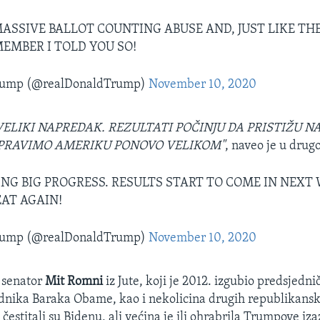
ASSIVE BALLOT COUNTING ABUSE AND, JUST LIKE TH
MEMBER I TOLD YOU SO!
Trump (@realDonaldTrump)
November 10, 2020
VELIKI NAPREDAK. REZULTATI POČINJU DA PRISTIŽU 
APRAVIMO AMERIKU PONOVO VELIKOM"
, naveo je u drug
NG BIG PROGRESS. RESULTS START TO COME IN NEXT
AT AGAIN!
Trump (@realDonaldTrump)
November 10, 2020
 senator
Mit Romni
iz Jute, koji je 2012. izgubio predsjedn
dnika Baraka Obame, kao i nekolicina drugih republikans
estitali su Bidenu, ali većina je ili ohrabrila Trumpove izaz