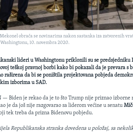
Mekonel obraća se novinarima nakon sastanka iza zatvorenih vra
u u Washingtonu, 10. novembra 2020.
ikanski lideri u Washingtonu priklonili su se predsjedniku
voj teškoj pravnoj borbi kako bi pokazali da je prevara s 
no raširena da bi se poništila projektovana pobjeda demokr
čkim izborima u SAD.
N —
Biden je rekao da je to što Trump nije priznao izborne 
ao je da još nije razgovarao sa liderom većine u senatu
Mi
koji tek treba da prizna Bidenovu pobjedu.
cijela Republikanska stranka dovedena u položaj, sa nekoli