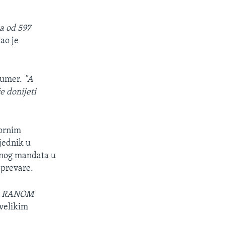
ka od 597
ao je
 Šumer.
"A
e donijeti
pornim
sjednik u
ednog mandata u
e prevare.
SA RANOM
 velikim