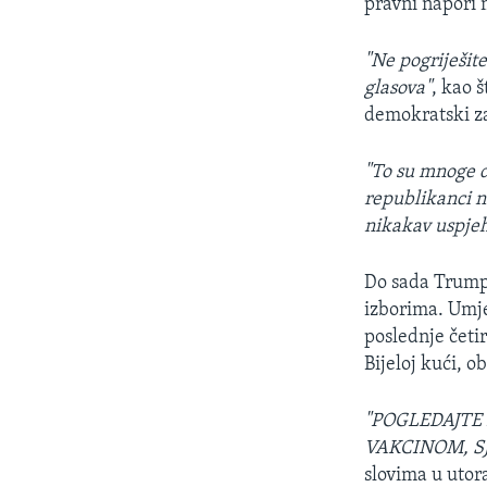
pravni napori 
"Ne pogriješite
glasova"
, kao 
demokratski z
"To su mnoge d
republikanci ne
nikakav uspje
Do sada Trump 
izborima. Umjes
poslednje četi
Bijeloj kući, 
"POGLEDAJTE 
VAKCINOM, S
slovima u utor