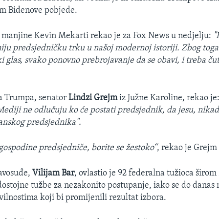
m Bidenove pobjede.
 manjine Kevin Mekarti rekao je za Fox News u nedjelju:
"
ju predsjedničku trku u našoj modernoj istoriji. Zbog toga
i glas, svako ponovno prebrojavanje da se obavi, i treba čut
ca Trumpa, senator
Lindzi Grejm
iz Južne Karoline, rekao je
Mediji ne odlučuju ko će postati predsjednik, da jesu, nikad
anskog predsjednika".
 gospodine predsjedniče, borite se žestoko“
, rekao je Grejm
ravosuđe,
Vilijam Bar
, ovlastio je 92 federalna tužioca širom
ostojne tužbe za nezakonito postupanje, iako se do danas n
ilnostima koji bi promijenili rezultat izbora.