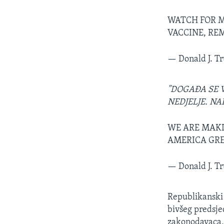
WATCH FOR M
VACCINE, RE
— Donald J. 
"DOGAĐA SE 
NEDJELJE. N
WE ARE MAKI
AMERICA GRE
— Donald J. 
Republikanski
bivšeg predsje
zakonodavaca, č