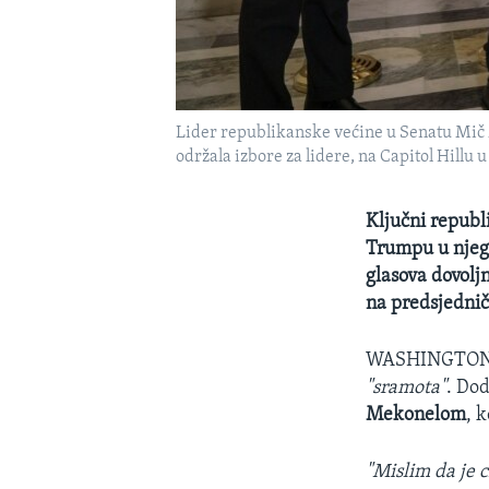
Lider republikanske većine u Senatu Mič 
održala izbore za lidere, na Capitol Hill
Ključni republ
Trumpu u njego
glasova dovolj
na predsjedni
WASHINGTO
"sramota"
. Dod
Mekonelom
, 
"Mislim da je 