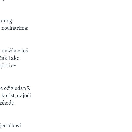
branog
 novinarima:
i možda o još
čak i ako
i bi se
e očigledan 7.
korist, dajući
 ishodu
sjednikovi