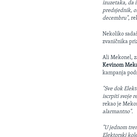
izuzetaka, da 
predsjednik, on
decembru"
, r
Nekoliko sadaš
zvaničnika pr
Ali Mekonel, 
Kevinom Meka
kampanja podno
"Sve dok Elekt
iscrpiti svoje 
rekao je Meko
alarmantno".
"U jednom tren
Elektorski kole