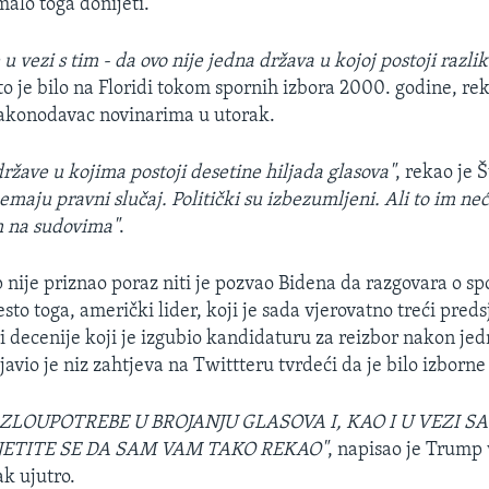
malo toga donijeti.
 u vezi s tim - da ovo nije jedna država u kojoj postoji razli
što je bilo na Floridi tokom spornih izbora 2000. godine, rek
akonodavac novinarima u utorak.
ržave u kojima postoji desetine hiljada glasova"
, rekao je
maju pravni slučaj. Politički su izbezumljeni. Ali to im neć
h na sudovima"
.
nije priznao poraz niti je pozvao Bidena da razgovara o s
to toga, američki lider, koji je sada vjerovatno treći pred
ri decenije koji je izgubio kandidaturu za reizbor nakon j
objavio je niz zahtjeva na Twittteru tvrdeći da je bilo izborn
ZLOUPOTREBE U BROJANJU GLASOVA I, KAO I U VEZI 
JETITE SE DA SAM VAM TAKO REKAO"
, napisao je Trump
ak ujutro.