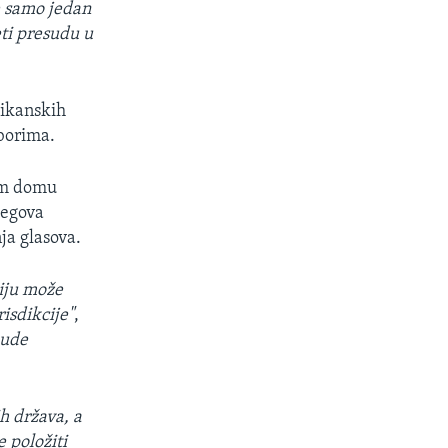
je samo jedan
eti presudu u
likanskih
borima.
om domu
jegova
ja glasova.
ciju može
isdikcije"
,
bude
h država, a
́e položiti