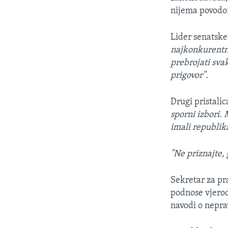
nijema povodo
Lider senatske
najkonkurentni
prebrojati svak
prigovor".
Drugi pristali
sporni izbori. 
imali republik
"Ne priznajte,
Sekretar za p
podnose vjerod
navodi o neprav