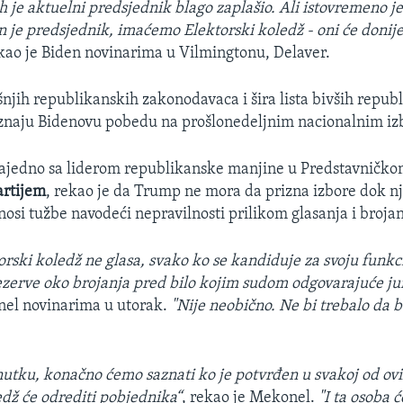
ih je aktuelni predsjednik blago zaplašio. Ali istovremeno 
 je predsjednik, imaćemo Elektorski koledž - oni će donij
ekao je Biden novinarima u Vilmingtonu, Delaver.
njih republikanskih zakonodavaca i šira lista bivših repub
iznaju Bidenovu pobedu na prošlonedeljnim nacionalnim iz
zajedno sa liderom republikanske manjine u Predstavničk
rtijem
, rekao je da Trump ne mora da prizna izbore dok n
si tužbe navodeći nepravilnosti prilikom glasanja i brojan
orski koledž ne glasa, svako ko se kandiduje za svoju funk
rezerve oko brojanja pred bilo kojim sudom odgovarajuće jur
nel novinarima u utorak.
"Nije neobično. Ne bi trebalo da 
utku, konačno ćemo saznati ko je potvrđen u svakoj od ovi
dž će odrediti pobjednika“
, rekao je Mekonel.
"I ta osoba c