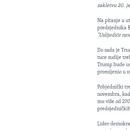
zakletvu 20. j
Na pitanje u u
predsjednika B
"Uslijediće n
Do sada je Tru
tuce sudije tre
Trump bude usp
promijenio u n
Pobjednički tr
novembra, kada 
mu više od 270
predsjedničkih
Lider demokra