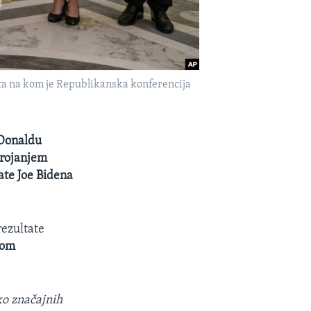
ta na kom je Republikanska konferencija
 Donaldu
brojanjem
ate Joe Bidena
rezultate
čom
ko značajnih