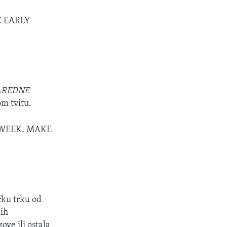
E EARLY
NAREDNE
om tvitu.
 WEEK. MAKE
ičku trku od
kih
ove ili ostala