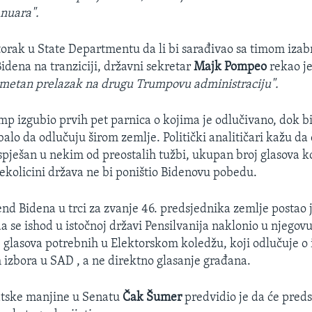
anuara".
torak u State Departmentu da li bi sarađivao sa timom iza
idena na tranziciji, državni sekretar
Majk Pompeo
rekao je
esmetan prelazak na drugu Trumpovu administraciju".
mp izgubio prvih pet parnica o kojima je odlučivano, dok b
balo da odlučuju širom zemlje. Politički analitičari kažu da 
ješan u nekim od preostalih tužbi, ukupan broj glasova koj
ekolicini država ne bi poništio Bidenovu pobedu.
end Bidena u trci za zvanje 46. predsjednika zemlje postao j
se ishod u istočnoj državi Pensilvanija naklonio u njegovu 
 glasova potrebnih u Elektorskom koledžu, koji odlučuje o
 izbora u SAD , a ne direktno glasanje građana.
tske manjine u Senatu
Čak Šumer
predvidio je da će pred