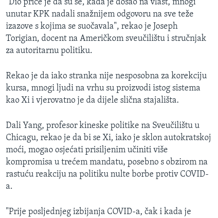
"Dio priče je da su se, kada je došao na vlast, mnogi
unutar KPK nadali snažnijem odgovoru na sve teže
izazove s kojima se suočavala", rekao je Joseph
Torigian, docent na Američkom sveučilištu i stručnjak
za autoritarnu politiku.
Rekao je da iako stranka nije nesposobna za korekciju
kursa, mnogi ljudi na vrhu su proizvodi istog sistema
kao Xi i vjerovatno je da dijele slična stajališta.
Dali Yang, profesor kineske politike na Sveučilištu u
Chicagu, rekao je da bi se Xi, iako je sklon autokratskoj
moći, mogao osjećati prisiljenim učiniti više
kompromisa u trećem mandatu, posebno s obzirom na
rastuću reakciju na politiku nulte borbe protiv COVID-
a.
"Prije posljednjeg izbijanja COVID-a, čak i kada je