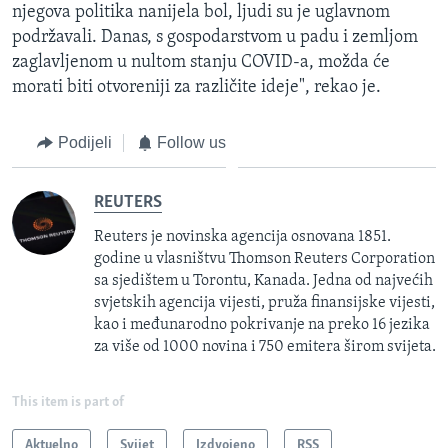
njegova politika nanijela bol, ljudi su je uglavnom
podržavali. Danas, s gospodarstvom u padu i zemljom
zaglavljenom u nultom stanju COVID-a, možda će
morati biti otvoreniji za različite ideje", rekao je.
Podijeli
Follow us
REUTERS
Reuters je novinska agencija osnovana 1851.
godine u vlasništvu Thomson Reuters Corporation
sa sjedištem u Torontu, Kanada. Jedna od najvećih
svjetskih agencija vijesti, pruža finansijske vijesti,
kao i međunarodno pokrivanje na preko 16 jezika
za više od 1000 novina i 750 emitera širom svijeta.
This item is part of
Aktuelno
Svijet
Izdvojeno
RSS