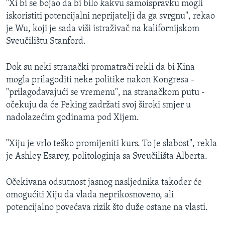
"Xi bi se bojao da bi bilo kakvu samoispravku mogli
iskoristiti potencijalni neprijatelji da ga svrgnu", rekao
je Wu, koji je sada viši istraživač na kalifornijskom
Sveučilištu Stanford.
Dok su neki stranački promatrači rekli da bi Kina
mogla prilagoditi neke politike nakon Kongresa -
"prilagođavajući se vremenu", na stranačkom putu -
očekuju da će Peking zadržati svoj široki smjer u
nadolazećim godinama pod Xijem.
"Xiju je vrlo teško promijeniti kurs. To je slabost", rekla
je Ashley Esarey, politologinja sa Sveučilišta Alberta.
Očekivana odsutnost jasnog nasljednika također će
omogućiti Xiju da vlada neprikosnoveno, ali
potencijalno povećava rizik što duže ostane na vlasti.