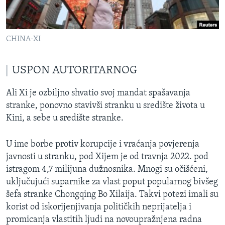
CHINA-XI
USPON AUTORITARNOG
Ali Xi je ozbiljno shvatio svoj mandat spašavanja
stranke, ponovno stavivši stranku u središte života u
Kini, a sebe u središte stranke.
U ime borbe protiv korupcije i vraćanja povjerenja
javnosti u stranku, pod Xijem je od travnja 2022. pod
istragom 4,7 milijuna dužnosnika. Mnogi su očišćeni,
uključujući suparnike za vlast poput popularnog bivšeg
šefa stranke Chongqing Bo Xilaija. Takvi potezi imali su
korist od iskorijenjivanja političkih neprijatelja i
promicanja vlastitih ljudi na novoupražnjena radna