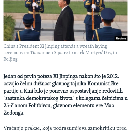
MAGAZIN
O GLASU AMERIKE
Learning English
China's President Xi Jinping attends a wreath laying
PRATITE NAS
ceremony on Tiananmen Square to mark Martyrs' Day, in
Beijing
Jezici
Jedan od prvih poteza Xi Jinpinga nakon što je 2012.
osvojio čelnu dužnost glavnog tajnika Komunističke
partije u Kini bilo je ponovno uspostavljanje redovitih
"sastanka demokratskog života" s kolegama čelnicima u
25-članom Politbirou, glavnom elementu ere Mao
Zedonga.
Vraćanje prakse, koja podrazumijeva samokritiku pred