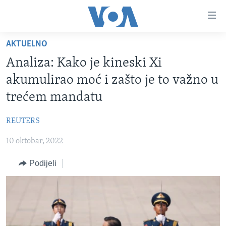
Linkovi
Pređi
na
AKTUELNO
glavni
TV PROGRAM
sadržaj
Analiza: Kako je kineski Xi
VIDEO
Pređi
akumulirao moć i zašto je to važno u
na
FOTOGRAFIJE DANA
trećem mandatu
glavnu
VIJESTI
navigaciju
REUTERS
Idi
NAUKA I TEHNOLOGIJA
SJEDINJENE AMERIČKE DRŽAVE
na
10 oktobar, 2022
SPECIJALNI PROJEKTI
BOSNA I HERCEGOVINA
pretragu
KORUPCIJA
Podijeli
SVIJET
SLOBODA MEDIJA
ŽENSKA STRANA
IZBJEGLIČKA STRANA