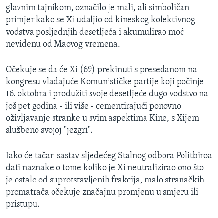
glavnim tajnikom, označilo je mali, ali simboličan
primjer kako se Xi udaljio od kineskog kolektivnog
vodstva posljednjih desetljeća i akumulirao moć
neviđenu od Maovog vremena.
Očekuje se da će Xi (69) prekinuti s presedanom na
kongresu vladajuće Komunističke partije koji počinje
16. oktobra i produžiti svoje desetljeće dugo vodstvo na
još pet godina - ili više - cementirajući ponovno
oživljavanje stranke u svim aspektima Kine, s Xijem
službeno svojoj "jezgri".
Iako će tačan sastav sljedećeg Stalnog odbora Politbiroa
dati naznake o tome koliko je Xi neutralizirao ono što
je ostalo od suprotstavljenih frakcija, malo stranačkih
promatrača očekuje značajnu promjenu u smjeru ili
pristupu.