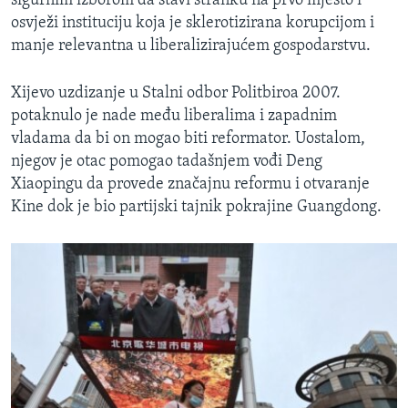
sigurnim izborom da stavi stranku na prvo mjesto i
osvježi instituciju koja je sklerotizirana korupcijom i
manje relevantna u liberalizirajućem gospodarstvu.
Xijevo uzdizanje u Stalni odbor Politbiroa 2007.
potaknulo je nade među liberalima i zapadnim
vladama da bi on mogao biti reformator. Uostalom,
njegov je otac pomogao tadašnjem vođi Deng
Xiaopingu da provede značajnu reformu i otvaranje
Kine dok je bio partijski tajnik pokrajine Guangdong.