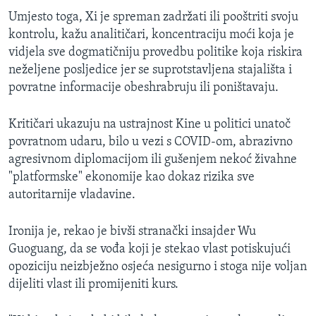
Umjesto toga, Xi je spreman zadržati ili pooštriti svoju
kontrolu, kažu analitičari, koncentraciju moći koja je
vidjela sve dogmatičniju provedbu politike koja riskira
neželjene posljedice jer se suprotstavljena stajališta i
povratne informacije obeshrabruju ili poništavaju.
Kritičari ukazuju na ustrajnost Kine u politici unatoč
povratnom udaru, bilo u vezi s COVID-om, abrazivno
agresivnom diplomacijom ili gušenjem nekoć živahne
"platformske" ekonomije kao dokaz rizika sve
autoritarnije vladavine.
Ironija je, rekao je bivši stranački insajder Wu
Guoguang, da se vođa koji je stekao vlast potiskujući
opoziciju neizbježno osjeća nesigurno i stoga nije voljan
dijeliti vlast ili promijeniti kurs.