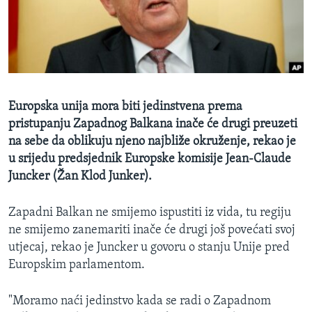
MAGAZIN
O GLASU AMERIKE
Learning English
Europska unija mora biti jedinstvena prema
PRATITE NAS
pristupanju Zapadnog Balkana inače će drugi preuzeti
na sebe da oblikuju njeno najbliže okruženje, rekao je
u srijedu predsjednik Europske komisije Jean-Claude
Juncker (Žan Klod Junker).
Jezici
Zapadni Balkan ne smijemo ispustiti iz vida, tu regiju
ne smijemo zanemariti inače će drugi još povećati svoj
utjecaj, rekao je Juncker u govoru o stanju Unije pred
Europskim parlamentom.
"Moramo naći jedinstvo kada se radi o Zapadnom