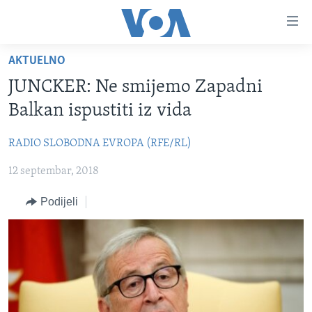
Linkovi
Pređi
na
AKTUELNO
glavni
TV PROGRAM
sadržaj
JUNCKER: Ne smijemo Zapadni
VIDEO
Pređi
Balkan ispustiti iz vida
na
FOTOGRAFIJE DANA
glavnu
RADIO SLOBODNA EVROPA (RFE/RL)
VIJESTI
navigaciju
Idi
12 septembar, 2018
NAUKA I TEHNOLOGIJA
SJEDINJENE AMERIČKE DRŽAVE
na
SPECIJALNI PROJEKTI
BOSNA I HERCEGOVINA
Podijeli
pretragu
KORUPCIJA
SVIJET
SLOBODA MEDIJA
ŽENSKA STRANA
IZBJEGLIČKA STRANA