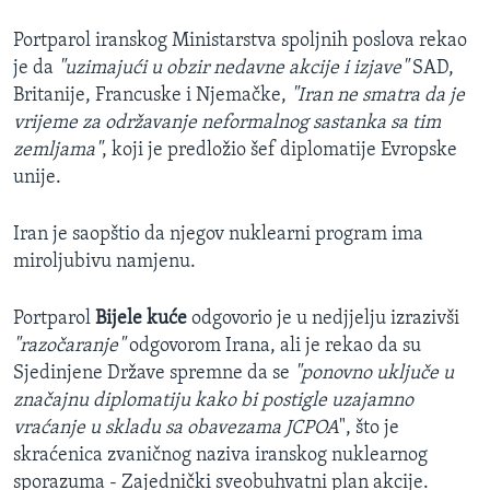
Portparol iranskog Ministarstva spoljnih poslova rekao
je da
"uzimajući u obzir nedavne akcije i izjave"
SAD,
Britanije, Francuske i Njemačke,
"Iran ne smatra da je
vrijeme za održavanje neformalnog sastanka sa tim
zemljama"
, koji je predložio šef diplomatije Evropske
unije.
Iran je saopštio da njegov nuklearni program ima
miroljubivu namjenu.
Portparol
Bijele kuće
odgovorio je u nedjjelju izrazivši
"razočaranje"
odgovorom Irana, ali je rekao da su
Sjedinjene Države spremne da se
"ponovno uključe u
značajnu diplomatiju kako bi postigle uzajamno
vraćanje u skladu sa obavezama JCPOA
", što je
skraćenica zvaničnog naziva iranskog nuklearnog
sporazuma - Zajednički sveobuhvatni plan akcije.