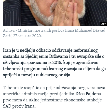
MAGAZIN
O GLASU AMERIKE
Learning English
Arhiva - Ministar inostranih poslova Irana Muhamed Džavad
Zarif, 27. januara 2020.
PRATITE NAS
Iran je u nedjelju odbacio održavanje neformalnog
sastanka sa Sjedinjenim Državama i tri evropske sile o
Jezici
oživljavanju sporazuma iz 2015. koji je ograničavao
teheranski program nuklearnog razvoja sa ciljem da ga
spriječi u razvoju nuklearnog oružja.
Teheran je saopštio da prije održavanja razgovora nova
američka administracija predsjednika
Džoa Bajdena
prvo mora da ukine jednostrane ekonomske sankcije
SAD protiv Irana.